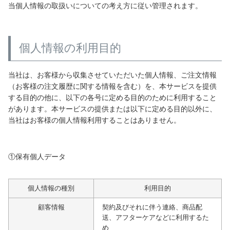
当個人情報の取扱いについての考え方に従い管理されます。
ベッド
個人情報の利用目的
収納家具
当社は、お客様から収集させていただいた個人情報、ご注文情報
（お客様の注文履歴に関する情報を含む）を、本サービスを提供
学習机
する目的の他に、以下の各号に定める目的のために利用すること
があります。本サービスの提供または以下に定める目的以外に、
当社はお客様の個人情報利用することはありません。
ホームオフィス
①保有個人データ
こたつ
個人情報の種別
利用目的
寝具
顧客情報
契約及びそれに伴う連絡、商品配
送、アフターケアなどに利用するた
め