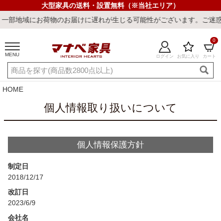
大型家具の送料・設置無料（※当社エリア）
域にお荷物のお届けに遅れが生じる可能性がございます。ご迷惑をおか
0
MENU
ログイン
お気に入り
カート
ご利用ガイド
新規会員登録
店舗一覧
閲覧履歴
HOME
よくある質問
個人情報取り扱いについて
キーワード・商品番号で探す
個人情報保護方針
制定日
2018/12/17
改訂日
2023/6/9
最短発送
冷感ラグ
冷感寝具
ワークデスク
ウィルトンラ
会社名