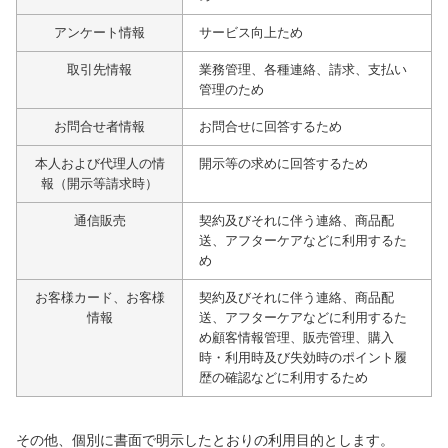
ファブリック
アンケート情報
サービス向上ため
取引先情報
業務管理、各種連絡、請求、支払い
カーテン
管理のため
お問合せ者情報
お問合せに回答するため
ラグ
本人および代理人の情
開示等の求めに回答するため
報（開示等請求時）
マット
通信販売
契約及びそれに伴う連絡、商品配
送、アフターケアなどに利用するた
め
収納用品
お客様カード、お客様
契約及びそれに伴う連絡、商品配
情報
送、アフターケアなどに利用するた
め顧客情報管理、販売管理、購入
生活用品
時・利用時及び失効時のポイント履
歴の確認などに利用するため
キッチン用品
その他、個別に書面で明示したとおりの利用目的とします。