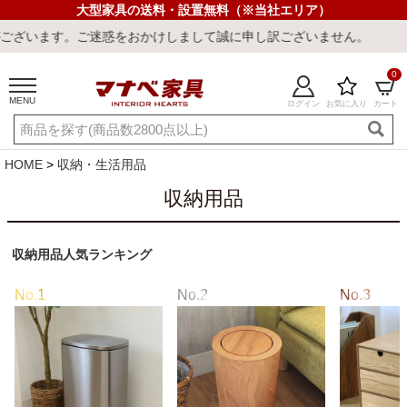
大型家具の送料・設置無料（※当社エリア）
申し訳ございません。
0
MENU
ログイン
お気に入り
カート
ご利用ガイド
新規会員登録
店舗一覧
閲覧履歴
HOME
収納・生活用品
よくある質問
収納用品
キーワード・商品番号で探す
収納用品人気ランキング
最短発送
冷感ラグ
冷感寝具
ワークデスク
ウィルトンラ