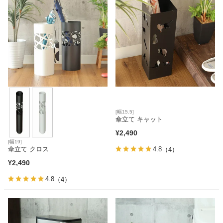
[幅15.5]
傘立て キャット
¥
2,490
[幅19]
傘立て クロス
4.8
（4）
¥
2,490
4.8
（4）