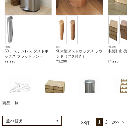
カテゴリから探す
ソファ
[50L]
[9L]
[幅39]
50Ｌ ステンレス ダストボ
9L木製ダストボックス ラウ
木製引出収
ックス フラットランド
ンド（フタ付き）
テレビ台・リビング家具
¥
9,990
¥
3,290
¥
4,990
ダイニングテーブル・セット
椅子・チェア
ハンガー
収納ボックス
ゴミ箱・
スリッパラ
商品一覧
ダストボックス
食器棚・キッチン収納
1
2
88