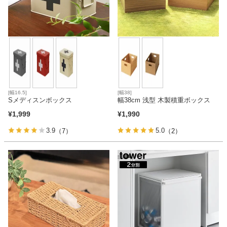
[幅16.5]
[幅38]
Sメディスンボックス
幅38cm 浅型 木製積重ボックス
¥
1,999
¥
1,990
3.9
5.0
（7）
（2）