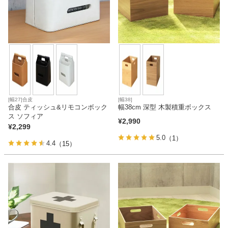
[幅27]合皮
[幅38]
合皮 ティッシュ&リモコンボック
幅38cm 深型 木製積重ボックス
ス ソフィア
¥
2,990
¥
2,299
5.0
（1）
4.4
（15）