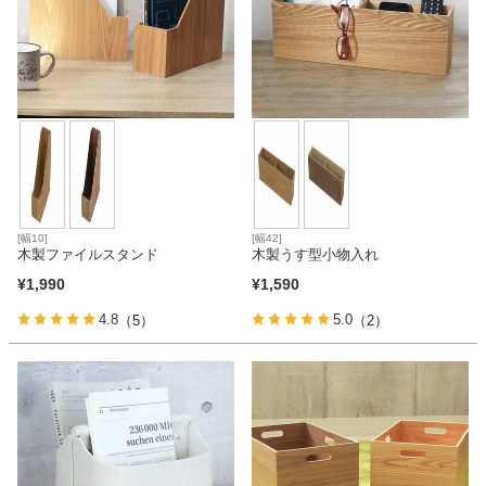
[幅10]
[幅42]
木製ファイルスタンド
木製うす型小物入れ
¥
1,990
¥
1,590
4.8
5.0
（5）
（2）