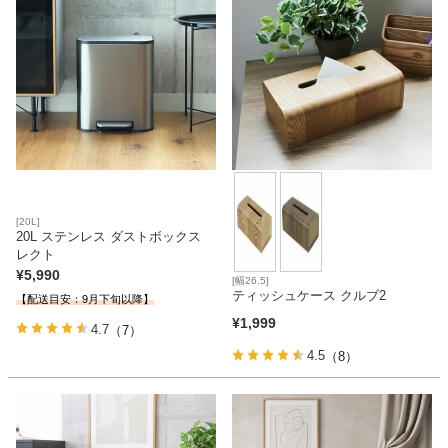
[20L]
20L ステンレス ダストボックス
レクト
¥
5,990
[幅26.5]
ティッシュケース クルブ2
【配送目安：9月下旬以降】
¥
1,999
4.7
（7）
4.5
（8）