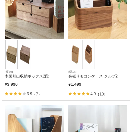
[幅39]
[幅14]
木製引出収納ボックス2段
突板リモコンケース クルプ2
¥
3,990
¥
1,499
3.9
4.9
（7）
（10）