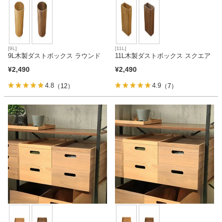
[9L]
[11L]
9L木製ダストボックス ラウンド
11L木製ダストボックス スクエア
¥
2,490
¥
2,490
4.8
4.9
（12）
（7）