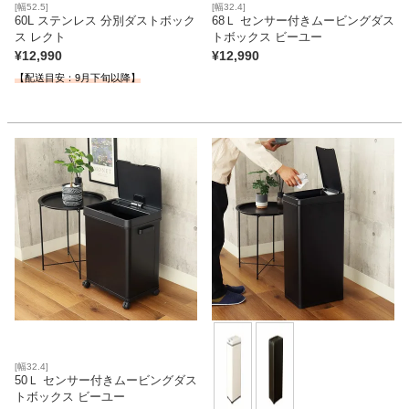
[幅52.5]
[幅32.4]
60L ステンレス 分別ダストボック
68Ｌ センサー付きムービングダス
ス レクト
トボックス ビーユー
¥
12,990
¥
12,990
【配送目安：9月下旬以降】
[幅32.4]
50Ｌ センサー付きムービングダス
トボックス ビーユー