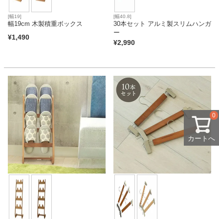
[幅19]
[幅40.8]
幅19cm 木製積重ボックス
30本セット アルミ製スリムハンガ
ー
¥
1,490
¥
2,990
0
カートへ