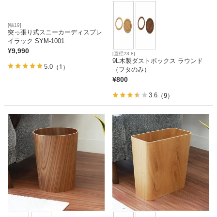
[幅19]
突っ張り式スニーカーディスプレ
イラック SYM-1001
¥
9,990
[直径23.8]
9L木製ダストボックス ラウンド
5.0
（1）
（フタのみ）
¥
800
3.6
（9）