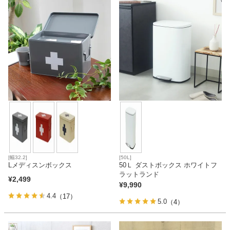
家電・照明器具
インテリア雑貨
ガーデン
タワー
[幅32.2]
[50L]
Lメディスンボックス
50Ｌ ダストボックス ホワイトフ
ラットランド
¥
2,499
¥
9,990
4.4
（17）
5.0
（4）