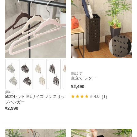
[幅15.5]
傘立て レター
¥
2,490
[幅42]
50本セット MLサイズ ノンスリッ
4.0
（1）
プハンガー
¥
2,990