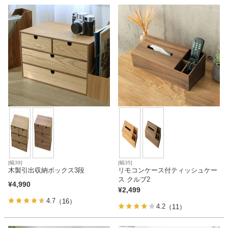
ファブリック
カーテン
ラグ
マット
収納用品
[幅39]
[幅35]
木製引出収納ボックス3段
リモコンケース付ティッシュケー
ス クルブ2
生活用品
¥
4,990
¥
2,499
4.7
（16）
4.2
（11）
キッチン用品