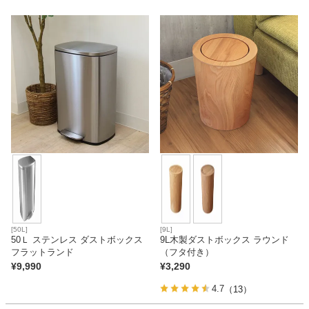
ベッド
収納家具
学習机
ホームオフィス
こたつ
[50L]
[9L]
50Ｌ ステンレス ダストボックス
9L木製ダストボックス ラウンド
フラットランド
（フタ付き）
寝具
¥
9,990
¥
3,290
4.7
（13）