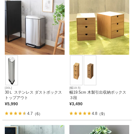
[30L]
[幅19.5]
30Ｌ ステンレス ダストボックス
幅19.5cm 木製引出収納ボックス
トップアウト
３段
¥
5,990
¥
3,490
4.7
4.8
（6）
（9）