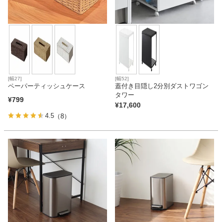
[幅27]
[幅52]
ペーパーティッシュケース
蓋付き目隠し2分別ダストワゴン
タワー
¥
799
¥
17,600
4.5
（8）