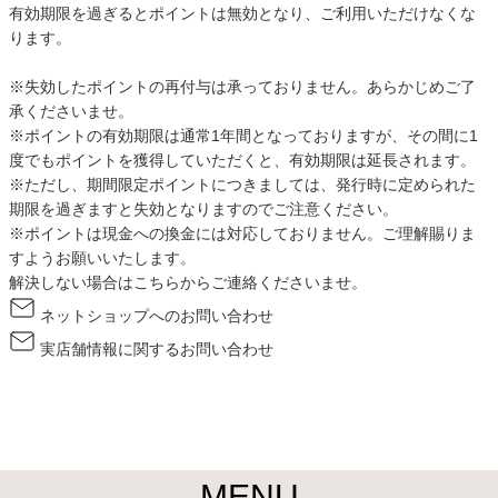
ファブリック
有効期限を過ぎるとポイントは無効となり、ご利用いただけなくな
ります。
カーテン
※失効したポイントの再付与は承っておりません。あらかじめご了
承くださいませ。
※ポイントの有効期限は通常1年間となっておりますが、その間に1
ラグ
度でもポイントを獲得していただくと、有効期限は延長されます。
※ただし、期間限定ポイントにつきましては、発行時に定められた
期限を過ぎますと失効となりますのでご注意ください。
※ポイントは現金への換金には対応しておりません。ご理解賜りま
マット
すようお願いいたします。
解決しない場合はこちらからご連絡くださいませ。
収納用品
ネットショップへのお問い合わせ
実店舗情報に関するお問い合わせ
生活用品
キッチン用品
MENU