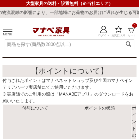
大型家具の送料・設置無料（※当社エリア）
流混雑の影響により、一部地域にお荷物のお届けに遅れが生じる可能性
0
MENU
ログイン
お気に入り
カート
ご利用ガイド
新規会員登録
店舗一覧
閲覧履歴
よくある質問
【ポイントについて】
付与されたポイントはマナベネットショップ及び全国のマナベイン
キーワード・商品番号で探す
テリアハーツ実店舗にてご使用いただけます。
※実店舗でのご利用の際は「MANABEアプリ」のダウンロードをお
願いいたします。
付与について
ポイントの状態
ポ
イ
ン
ト
最短発送
冷感ラグ
冷感寝具
ワークデスク
ウィルトンラ
の