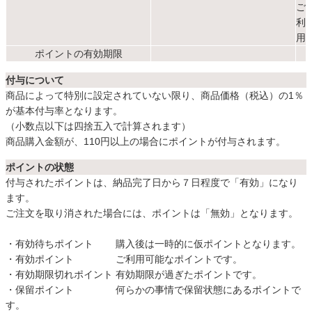
ご
利
用
ポイントの有効期限
カテゴリから探す
付与について
ソファ
商品によって特別に設定されていない限り、商品価格（税込）の1％
が基本付与率となります。
（小数点以下は四捨五入で計算されます）
テレビ台・リビング家具
商品購入金額が、110円以上の場合にポイントが付与されます。
ポイントの状態
付与されたポイントは、納品完了日から７日程度で「有効」になり
ダイニングテーブル・セット
ます。
ご注文を取り消された場合には、ポイントは「無効」となります。
椅子・チェア
・有効待ちポイント 購入後は一時的に仮ポイントとなります。
・有効ポイント ご利用可能なポイントです。
・有効期限切れポイント 有効期限が過ぎたポイントです。
食器棚・キッチン収納
・保留ポイント 何らかの事情で保留状態にあるポイントで
す。