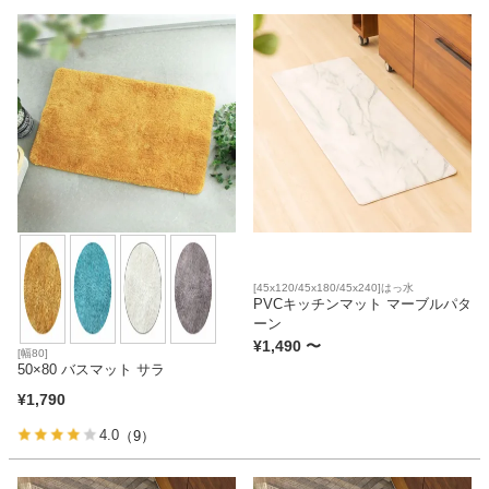
カテゴリから探す
ソファ
テレビ台・リビング家具
[45x120/45x180/45x240]はっ水
ダイニングテーブル・セット
PVCキッチンマット マーブルパタ
ーン
¥
1,490
〜
[幅80]
50×80 バスマット サラ
椅子・チェア
¥
1,790
4.0
（9）
食器棚・キッチン収納