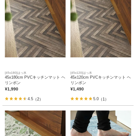
ベッド
収納家具
学習机
ホームオフィス
[45x180]はっ水
[45x120]はっ水
45x180cm PVCキッチンマット ヘ
45x120cm PVCキッチンマット ヘ
リンボン
リンボン
¥
1,990
¥
1,490
こたつ
4.5
5.0
（2）
（1）
寝具