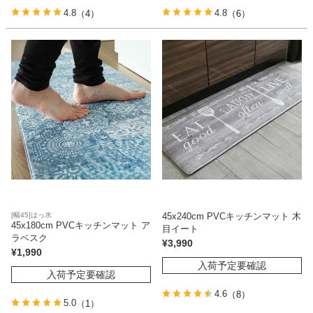
4.8
4.8
（4）
（6）
[幅45]はっ水
45x240cm PVCキッチンマット 木
45x180cm PVCキッチンマット ア
目イート
ラベスク
¥
3,990
¥
1,990
入荷予定要確認
入荷予定要確認
4.6
（8）
5.0
（1）