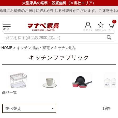
大型家具の送料・設置無料（※当社エリア）
お届けに遅れが生じる可能性がございます。ご迷惑をおかけしまして誠
0
MENU
ログイン
お気に入り
カート
ご利用ガイド
新規会員登録
店舗一覧
閲覧履歴
HOME
キッチン用品・家電
キッチン用品
よくある質問
キッチンファブリック
キーワード・商品番号で探す
商品一覧
水切りラック
キッチンツール
調理道具
キッチン保
19
最短発送
冷感ラグ
冷感寝具
ワークデスク
ウィルトンラ