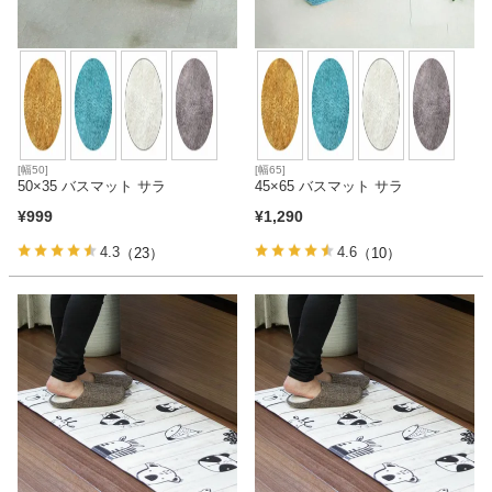
家電・照明器具
インテリア雑貨
[幅50]
[幅65]
50×35 バスマット サラ
45×65 バスマット サラ
ガーデン
¥
999
¥
1,290
4.3
4.6
（23）
（10）
タワー