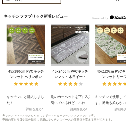
キッチンファブリック新着レビュー
45x180cm PVCキッチ
45x240cm PVCキッチ
45x120cm PVCキ
ンマット ヘリンボン
ンマット 木目イート
ンマット リーフ
キッチンにと購入しまし
別のカーペットを下に2枚
キッチンで使用して
た！
引いているけど、ふわふ
す。足元も柔らかい
わ感があって座り心地も
勝手はよいです。
詳細を見る
詳細を見る
詳細を見
ヘンリボーン柄
いいと思います
キッチンスペースをおしゃれにサポートするキッチンファブリックです。
季節の変わり目や気分転換に簡単にキッチンスペースの雰囲気を変える事ができます。
クッションの感じも良か
ったです。