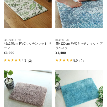
ファブリック
カーテン
ラグ
[45x240]はっ水
[幅45]はっ水
45x240cm PVCキッチンマット リ
45x120cm PVCキッチンマット ア
ーフ
ラベスク
マット
¥
3,990
¥
1,490
4.3
5.0
（3）
（2）
収納用品
生活用品
キッチン用品