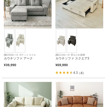
[幅160]Sバネ ポケットコイル
[幅212]Sバネ 背もたれ脱着
カウチソファ アーク
カウチソファ スクエア3
¥
39,990
¥
69,990
4.3
（4）