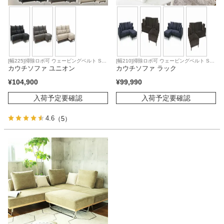
[幅225]掃除ロボ可 ウェービングベルト Sバ
[幅210]掃除ロボ可 ウェービングベルト Sバ
ネ
カウチソファ ユニオン
ネ
カウチソファ ラック
¥
104,900
¥
99,990
入荷予定要確認
入荷予定要確認
4.6
（5）