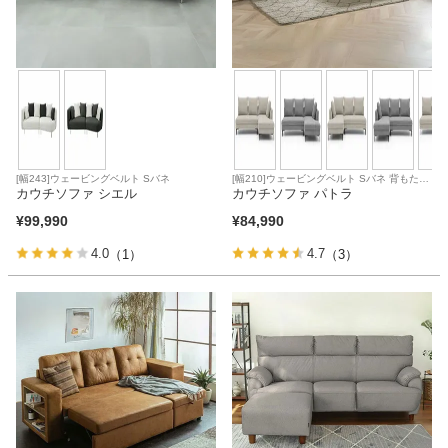
[幅243]ウェービングベルト Sバネ
[幅210]ウェービングベルト Sバネ 背もたれ
カウチソファ シエル
脱着 直置き可能 はっ水
カウチソファ パトラ
¥
99,990
¥
84,990
4.0
4.7
（1）
（3）