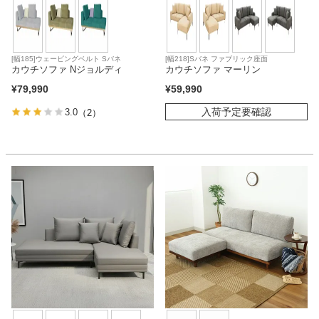
[幅185]ウェービングベルト Sバネ
[幅218]Sバネ ファブリック座面
カウチソファ Nジョルディ
カウチソファ マーリン
¥
79,990
¥
59,990
入荷予定要確認
3.0
（2）