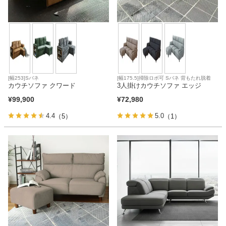
[幅253]Sバネ
[幅175.5]掃除ロボ可 Sバネ 背もたれ脱着
カウチソファ クワード
3人掛けカウチソファ エッジ
¥
99,900
¥
72,980
4.4
5.0
（5）
（1）