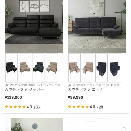
家電・照明器具
インテリア雑貨
ガーデン
タワー
[幅229]合皮 掃除ロボ可 ハイバック Sバネ
[幅237]掃除ロボ可 Sバネ 背もたれ脱着
直置き可能
カウチソファ ジャガー
カウチソファ エトナ
¥
119,900
¥
99,990
4.9
4.8
（36）
（28）