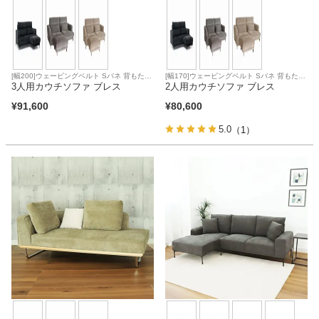
[幅200]ウェービングベルト Sバネ 背もたれ
[幅170]ウェービングベルト Sバネ 背もたれ
脱着
3人用カウチソファ ブレス
脱着
2人用カウチソファ ブレス
¥
91,600
¥
80,600
5.0
（1）