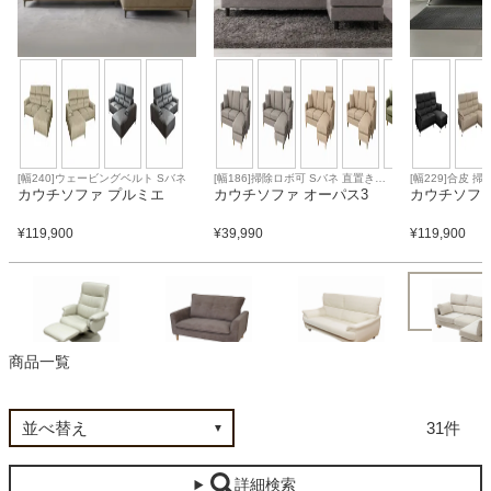
カテゴリから探す
ソファ
[幅240]ウェービングベルト Sバネ
[幅186]掃除ロボ可 Sバネ 直置き可
[幅229]合皮 
カウチソファ プルミエ
能
カウチソファ オーパス3
Sバネ 直置き可
カウチソファ
テレビ台・リビング家具
¥
119,900
¥
39,990
¥
119,900
ダイニングテーブル・セット
商品一覧
椅子・チェア
カウチソフ
１人掛けソファ
２人掛けソファ
３人掛けソファ
31
食器棚・キッチン収納
詳細検索