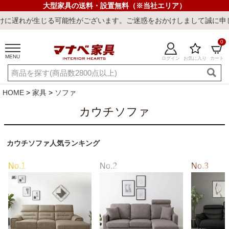
大型家具の送料・設置無料（※当社エリア）
がございます。ご迷惑をおかけしまして誠に申し訳ございません。
0
MENU
ログイン
お気に入り
カート
ご利用ガイド
新規会員登録
店舗一覧
閲覧履歴
HOME
家具
ソファ
よくある質問
カウチソファ
キーワード・商品番号で探す
カウチソファ人気ランキング
最短発送
冷感ラグ
冷感寝具
ワークデスク
ウィルトンラ