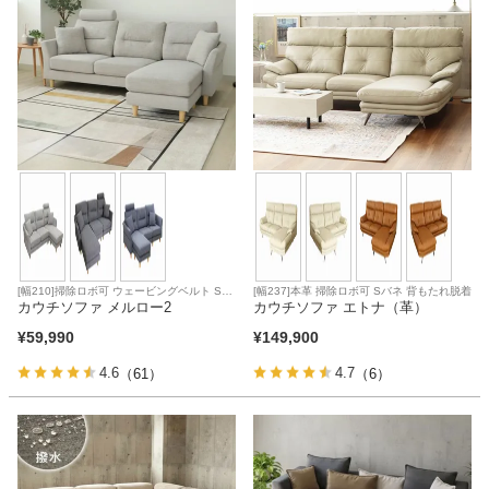
[幅210]掃除ロボ可 ウェービングベルト Sバ
[幅237]本革 掃除ロボ可 Sバネ 背もたれ脱着
ネ 直置き可能 ポケットコイル
カウチソファ メルロー2
カウチソファ エトナ（革）
¥
59,990
¥
149,900
4.6
4.7
（61）
（6）