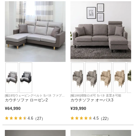
ファブリック
カーテン
ラグ
マット
収納用品
[幅195]ウェービングベルト Sバネ ファブリ
[幅186]掃除ロボ可 Sバネ 直置き可能
ック座面
カウチソファ ローゼン2
カウチソファ オーパス3
生活用品
¥
64,990
¥
39,990
4.6
4.5
（27）
（22）
キッチン用品