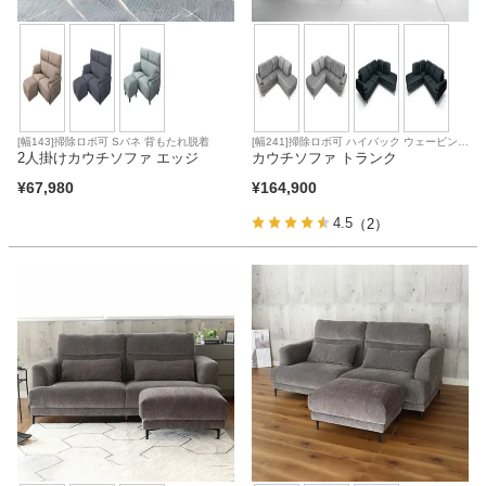
[幅143]掃除ロボ可 Sバネ 背もたれ脱着
[幅241]掃除ロボ可 ハイバック ウェービング
2人掛けカウチソファ エッジ
ベルト Sバネ 背もたれ脱着
カウチソファ トランク
¥
67,980
¥
164,900
4.5
（2）