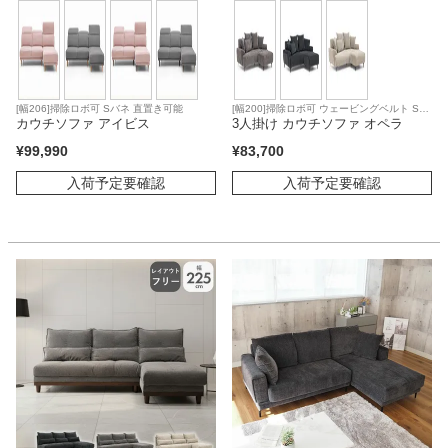
[幅206]掃除ロボ可 Sバネ 直置き可能
[幅200]掃除ロボ可 ウェービングベルト Sバ
カウチソファ アイビス
ネ 直置き可能
3人掛け カウチソファ オペラ
¥
99,990
¥
83,700
入荷予定要確認
入荷予定要確認