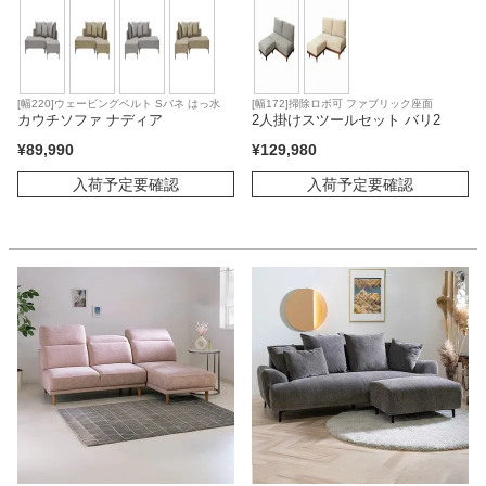
[幅220]ウェービングベルト Sバネ はっ水
[幅172]掃除ロボ可 ファブリック座面
カウチソファ ナディア
2人掛けスツールセット バリ2
¥
89,990
¥
129,980
入荷予定要確認
入荷予定要確認