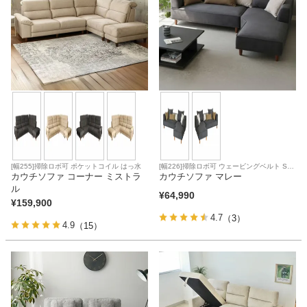
[幅255]掃除ロボ可 ポケットコイル はっ水
[幅226]掃除ロボ可 ウェービングベルト Sバ
カウチソファ コーナー ミストラ
ネ 直置き可能
カウチソファ マレー
ル
¥
64,990
¥
159,900
4.7
（3）
4.9
（15）