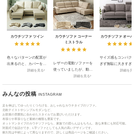
カウチソファ ツイン
カウチソファ コーナー
カウチソファ オーパ
ミストラル
色々なパターンの配置が
サイズ感もコンパク
レザーの電動ソファーを
出来るのと、カバーを外
ぎず無駄に大きすぎ
使っていましたが、動か
して洗濯出来るのは良い
マンションの方には
詳細を見る
詳細を見
なくなったため買い替え
と思います。
詳細を見る
すめです。質感も良
ました。
スパ最高の商品です
布は汚れが気になるかな
みんなの投稿
INSTAGRAM
と思いましたが、汚れ防
止のスプレーも購入して
足を伸ばしてゆったりくつろげる、おしゃれなカウチタイプのソファ。
対策しています。
北欧テイストやシンプルモダンなど、
ソファー下の掃除もでき
お部屋の雰囲気に合わせたスタイルでお選びいただけます。
布張りや革張りなど素材の種類も豊富です。
るし、5人同時に座れるの
オットマンタイプのカウチソファなら、家族での団らんはもちろん、急な来客にも対応可能。
でリビングにいることが
対面式で会話ができ、L字ソファとしても人気の高いデザインです。
増えました。
耐久性は中材によって異なりますので、詳しくは商品ページをご確認ください。