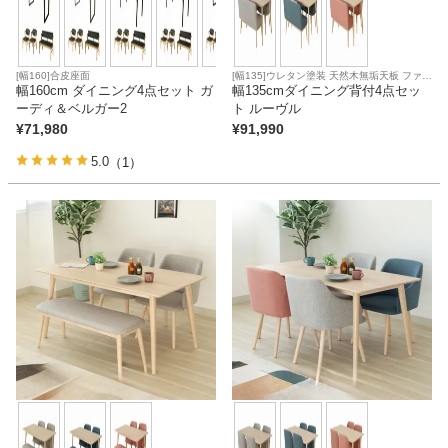
[幅160]合皮座面
[幅135]ウレタン塗装 天然木無垢天板 ファブ
幅160cm ダイニング4点セット ガ
リック座面
幅135cmダイニング背付4点セッ
ーディ＆ベルガー2
ト ルーヴル
¥
71,980
¥
91,990
5.0
（1）