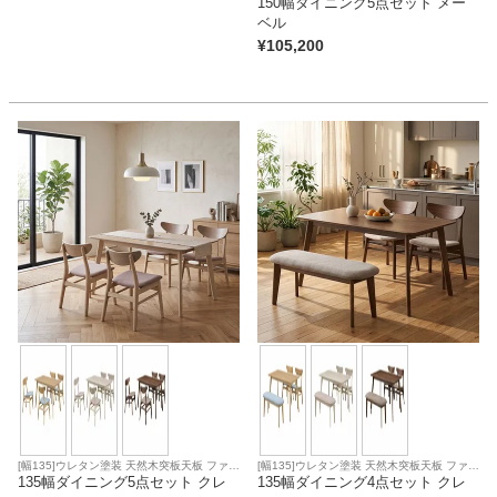
150幅ダイニング5点セット メー
ベル
¥
105,200
[幅135]ウレタン塗装 天然木突板天板 ファブ
[幅135]ウレタン塗装 天然木突板天板 ファブ
リック座面
135幅ダイニング5点セット クレ
リック座面
135幅ダイニング4点セット クレ