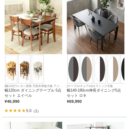
[幅120]ウレタン塗装 天然木突板天板 アジャ
[テーブル/チェアx4]セラミック天板
スター ファブリック座面
幅120cm ダイニングテーブル 5点
幅140-180cm伸長ダイニング5点
セット エイベル
セット ロキ
¥
46,990
¥
69,990
5.0
（1）