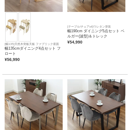
[テーブル/チェアx4]ウレタン塗装
幅190cm ダイニング5点セット ベ
ルガー(波型)＆トレック
¥
54,990
[幅135]天然木突板天板 ファブリック座面
幅135cmダイニング4点セット フ
ロート
¥
56,990