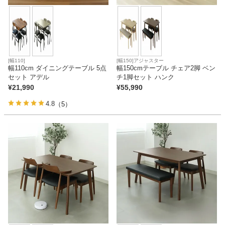
[幅110]
[幅150]アジャスター
幅110cm ダイニングテーブル 5点
幅150cmテーブル チェア2脚 ベン
セット アデル
チ1脚セット ハンク
¥
21,990
¥
55,990
4.8
（5）