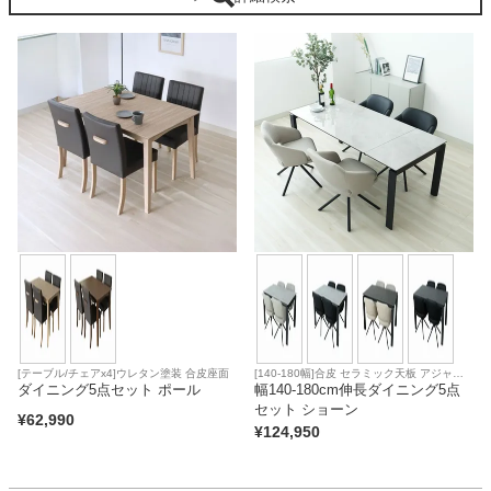
ベッド
収納家具
学習机
ホームオフィス
こたつ
[テーブル/チェアx4]ウレタン塗装 合皮座面
[140-180幅]合皮 セラミック天板 アジャス
ダイニング5点セット ポール
ター 合皮座面
幅140-180cm伸長ダイニング5点
セット ショーン
寝具
¥
62,990
¥
124,950