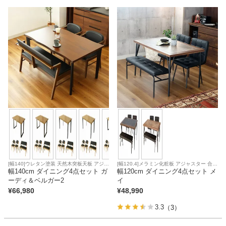
ファブリック
カーテン
ラグ
マット
収納用品
[幅140]ウレタン塗装 天然木突板天板 アジャ
[幅120.4]メラミン化粧板 アジャスター 合皮
スター 合皮座面
幅140cm ダイニング4点セット ガ
座面
幅120cm ダイニング4点セット メ
生活用品
ーディ＆ベルガー2
イ
¥
66,980
¥
48,990
3.3
（3）
キッチン用品