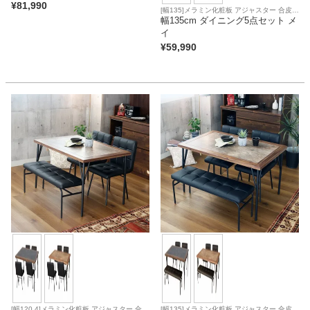
¥
81,990
[幅135]メラミン化粧板 アジャスター 合皮座
面
幅135cm ダイニング5点セット メ
イ
¥
59,990
[幅120.4]メラミン化粧板 アジャスター 合皮
[幅135]メラミン化粧板 アジャスター 合皮座