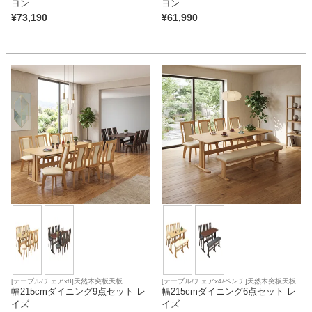
ヨン
ヨン
¥
73,190
¥
61,990
[テーブル/チェアx8]天然木突板天板
[テーブル/チェアx4/ベンチ]天然木突板天板
幅215cmダイニング9点セット レ
幅215cmダイニング6点セット レ
イズ
イズ