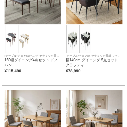
[テーブル/チェアx2/ベンチ]セラミック天板
[テーブル/チェアx4]セラミック天板 ファブ
合皮座面
150幅ダイニング4点セット ドノ
リック座面
幅140cm ダイニング 5点セット
バン
クラフティ
¥
115,490
¥
78,990