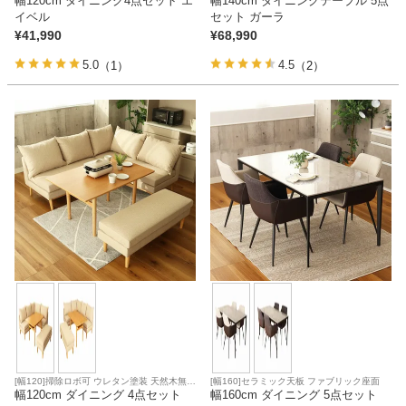
幅120cm ダイニング4点セット エ
幅140cm ダイニングテーブル 5点
イベル
セット ガーラ
¥
41,990
¥
68,990
5.0
4.5
（1）
（2）
[幅120]掃除ロボ可 ウレタン塗装 天然木無垢
[幅160]セラミック天板 ファブリック座面
天板 ファブリック座面
幅120cm ダイニング 4点セット
幅160cm ダイニング 5点セット