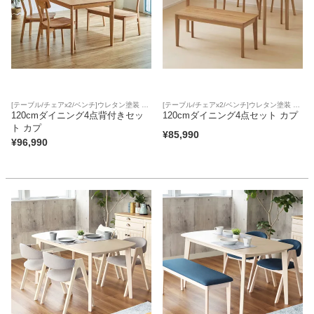
[テーブル/チェアx2/ベンチ]ウレタン塗装 天
[テーブル/チェアx2/ベンチ]ウレタン塗装 天
然木突板天板 アジャスター 板座面
120cmダイニング4点背付きセッ
然木突板天板 アジャスター 板座面
120cmダイニング4点セット カプ
ト カプ
¥
85,990
¥
96,990