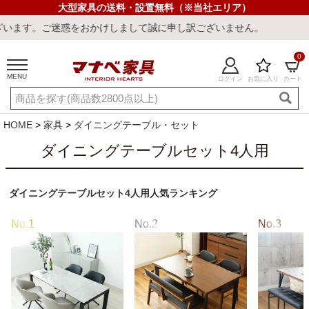
大型家具の送料・設置無料（※当社エリア）
訳ございません。
0
MENU
ログイン
お気に入り
カート
ご利用ガイド
新規会員登録
店舗一覧
閲覧履歴
HOME
家具
ダイニングテーブル・セット
よくある質問
ダイニングテーブルセット4人用
キーワード・商品番号で探す
ダイニングテーブルセット4人用人気ランキング
最短発送
冷感ラグ
冷感寝具
ワークデスク
ウィルトンラ