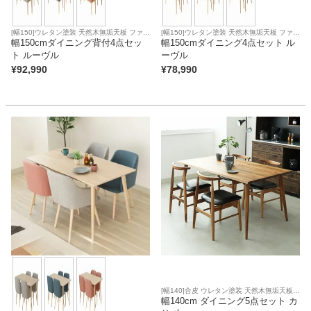
[幅150]ウレタン塗装 天然木無垢天板 ファブ
[幅150]ウレタン塗装 天然木無垢天板 ファブ
リック座面
幅150cmダイニング背付4点セッ
リック座面
幅150cmダイニング4点セット ル
ト ルーヴル
ーヴル
¥
92,990
¥
78,990
[幅140]合皮 ウレタン塗装 天然木無垢天板
アジャスター 合皮座面
幅140cm ダイニング5点セット カ