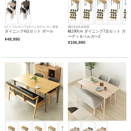
[テーブル/チェアx2/ベンチ]ウレタン塗装 合
[幅190]合皮座面
皮座面
ダイニング4点セット ポール
幅190cm ダイニング7点セット ガ
ーディ＆ベルガー2
¥
48,990
¥
106,990