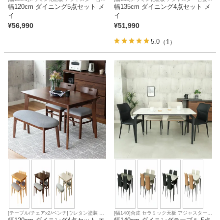
座面
幅120cm ダイニング5点セット メ
面
幅135cm ダイニング4点セット メ
イ
イ
¥
56,990
¥
51,990
5.0
（1）
[テーブル/チェアx2/ベンチ]ウレタン塗装 天
[幅140]合皮 セラミック天板 アジャスター
然木突板天板 アジャスター
合皮座面