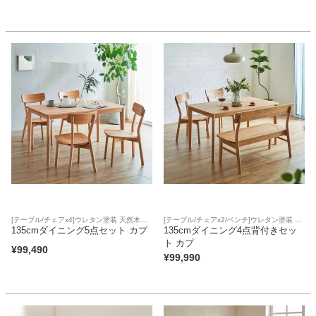
[テーブル/チェアx4]ウレタン塗装 天然木突
[テーブル/チェアx2/ベンチ]ウレタン塗装 天
板天板 アジャスター 板座面
135cmダイニング5点セット カプ
然木突板天板 アジャスター 板座面
135cmダイニング4点背付きセッ
ト カプ
¥
99,490
¥
99,990