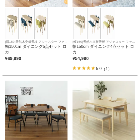
[幅150]天然木突板天板 アジャスター ファブ
[幅150]天然木突板天板 アジャスター ファブ
リック座面
幅150cm ダイニング5点セット ロ
リック座面
幅150cm ダイニング4点セット ロ
カ
カ
¥
69,990
¥
54,990
5.0
（1）