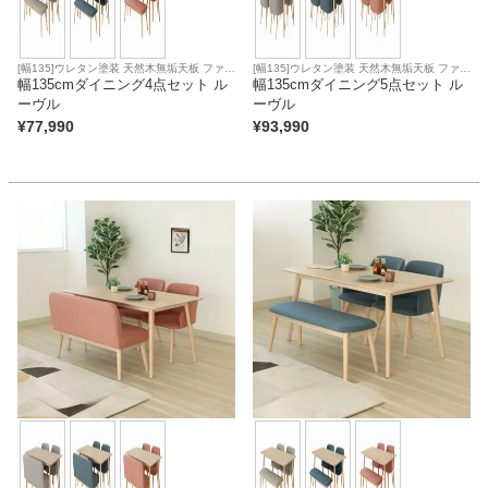
[幅135]ウレタン塗装 天然木無垢天板 ファブ
[幅135]ウレタン塗装 天然木無垢天板 ファブ
リック座面
幅135cmダイニング4点セット ル
リック座面
幅135cmダイニング5点セット ル
ーヴル
ーヴル
¥
77,990
¥
93,990