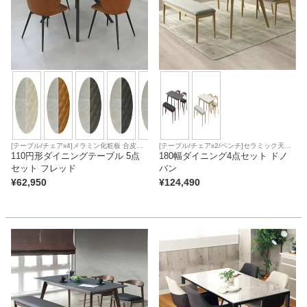
[テーブル/チェアx4]メラミン化粧板 合皮座
[テーブル/チェアx2/ベンチ]セラミック天板
面
110円形ダイニングテーブル 5点
合皮座面
180幅ダイニング4点セット ドノ
セット フレッド
バン
¥
62,950
¥
124,490