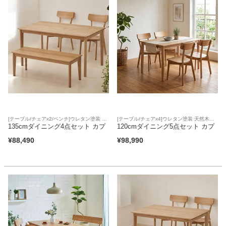
[テーブル/チェアx2/ベンチ]ウレタン塗装 天
[テーブル/チェアx4]ウレタン塗装 天然木突
然木突板天板 アジャスター 板座面
135cmダイニング4点セット カプ
板天板 アジャスター 板座面
120cmダイニング5点セット カプ
¥
88,490
¥
98,990