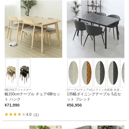
家電・照明器具
インテリア雑貨
ガーデン
タワー
[幅150]アジャスター
[テーブル/チェアx4]メラミン化粧板 合皮座
幅150cmテーブル チェア4脚セッ
面
135幅ダイニングテーブル 5点セ
ト ハンク
ット フレッド
¥
71,990
¥
56,950
4.0
（1）