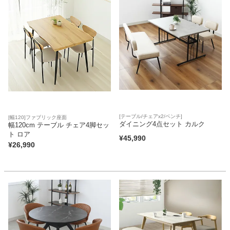
[テーブル/チェアx2/ベンチ]
[幅120]ファブリック座面
ダイニング4点セット カルク
幅120cm テーブル チェア4脚セッ
ト ロア
¥
45,990
¥
26,990