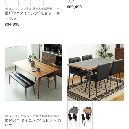
リブ
¥
89,490
[幅150]ウレタン塗装 天然木無垢天板 ファブ
リック座面
幅150cmダイニング5点セット ル
ーヴル
¥
94,990
[幅140]合皮 ウレタン塗装 天然木無垢天板
アジャスター 合皮座面
幅140cm ダイニング4点セット カ
リブ