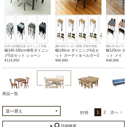
カテゴリから探す
ソファ
[140-180幅]合皮 セラミック天板 ア
[幅140]ウレタン塗装 天然木突板天
[幅120.4]メ
ジャスター 合皮座面
幅140-180cm伸長ダイニン
板 アジャスター 合皮座面
幅140cm ダイニング4点セ
ター 合皮座面
幅120cm 
グ5点セット ショーン
ット ガーディ＆ベルガー2
ット メイ
テレビ台・リビング家具
¥
124,950
¥
66,980
¥
48,990
ダイニングテーブル・セット
商品一覧
椅子・チェア
4人用セット
2人用セット
6人用セット
LDセット
1
2
97
食器棚・キッチン収納
詳細検索