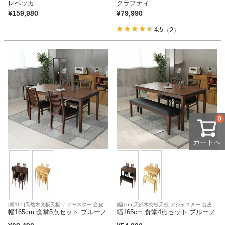
レベッカ
クラフティ
¥
159,980
¥
79,990
4.5
（2）
0
カートへ
[幅165]天然木突板天板 アジャスター 合皮座
[幅165]天然木突板天板 アジャスター 合皮座
面
幅165cm 食堂5点セット ブルーノ
面
幅165cm 食堂4点セット ブルーノ