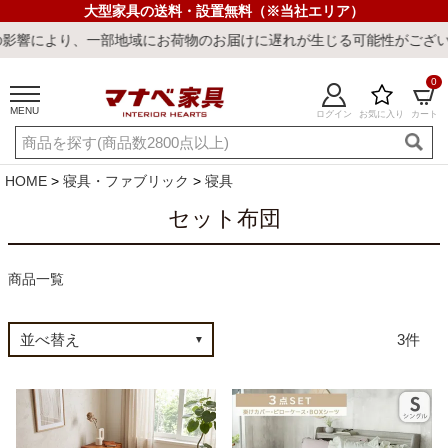
大型家具の送料・設置無料（※当社エリア）
により、一部地域にお荷物のお届けに遅れが生じる可能性がございます
0
MENU
ログイン
お気に入り
カート
ご利用ガイド
新規会員登録
店舗一覧
閲覧履歴
HOME
寝具・ファブリック
寝具
よくある質問
セット布団
キーワード・商品番号で探す
商品一覧
3
最短発送
冷感ラグ
冷感寝具
ワークデスク
ウィルトンラ