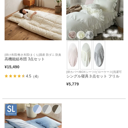
カテゴリから探す
ソファ
[掛け布団/敷き布団/まくら]国産 防ダニ 防臭
テレビ台・リビング家具
高機能組布団 3点セット
¥
15,490
[掛カバー/BOXシーツ/ピローケース]洗濯可
シングル寝具３点セット フリル
4.5
（4）
ダイニングテーブル・セット
¥
5,779
椅子・チェア
食器棚・キッチン収納