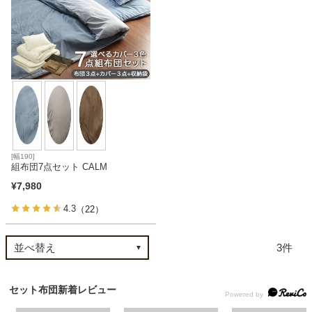
ベッド
収納家具
学習机
[幅190]
組布団7点セット CALM
ホームオフィス
¥
7,980
4.3
（22）
こたつ
3
寝具
セット布団新着レビュー