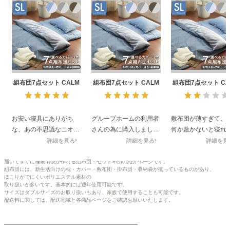
ファブリック
カーテン
ラグ
組布団7点セット CALM
組布団7点セット CALM
組布団7点セット CA
マット
お安い寝具にありがち
グループホームの利用者
敷布団が薄すぎて、
な、あの不思議なニオイ
さんの為に購入しまし
何か敷かないと寝れ
が全く無くて、本体もカ
た。現金が少なくても新
い。また、素材の問
詳細を見る
詳細を見る
詳細を見
収納用品
バーもすぐに使えまし
しい布団セットに替えて
もしれないが、持ち
た。色のセンスも良く
あげれました。有難うご
て移動したりすると
届いてすぐに睡眠環境が作れる組布団・セット布団の紹介ページです。
組布団には、新生活向けの枕・カバー・敷布団・掛布団・収納袋が揃っているものがあり、
て、本当に買って良かっ
ざいます
鼻水が出てくる。
ほこりがでにくいポリエステル素材の
生活用品
た。子どもの帰省用にし
取り扱いが多いです。基本的には通年使用可能です。
サイズはダブルサイズのお取り扱いもあり、家族で使用することも可能です。
ています。
配送料に関しては、配送地域と各商品ページをご確認お願いいたします。
キッチン用品