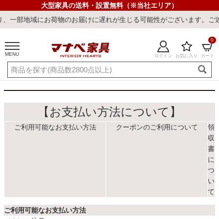
大型家具の送料・設置無料（※当社エリア）
部地域にお荷物のお届けに遅れが生じる可能性がございます。ご迷惑を
0
MENU
ログイン
お気に入り
カート
ご利用ガイド
新規会員登録
店舗一覧
閲覧履歴
よくある質問
【お支払い方法について】
ご利用可能なお支払い方法
クーポンのご利用について
領
キーワード・商品番号で探す
収
書
に
つ
い
て
最短発送
冷感ラグ
冷感寝具
ワークデスク
ウィルトンラ
ご利用可能なお支払い方法