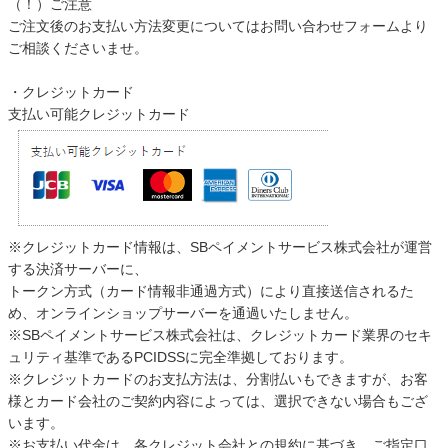
（！）ご注意
ご注文後のお支払い方法変更についてはお問い合わせフォームより
ご相談くださいませ。
カテゴリから探す
・クレジットカード
支払い可能クレジットカード
ソファ
テレビ台・リビング家具
※クレジットカード情報は、SBペイメントサービス株式会社が運営
する決済サーバーに、
ダイニングテーブル・セット
トークン方式（カード情報非通過方式）により直接送信されるた
め、オンラインショップサーバーを通過いたしません。
※SBペイメントサービス株式会社は、クレジットカード業界のセキ
椅子・チェア
ュリティ基準であるPCIDSSに完全準拠しております。
※クレジットカードのお支払方法は、分割払いもできますが、お客
様とカード会社のご契約内容によっては、選択できない場合もござ
食器棚・キッチン収納
います。
※お支払い代金は、各クレジット会社との規約に基づき、ご指定口