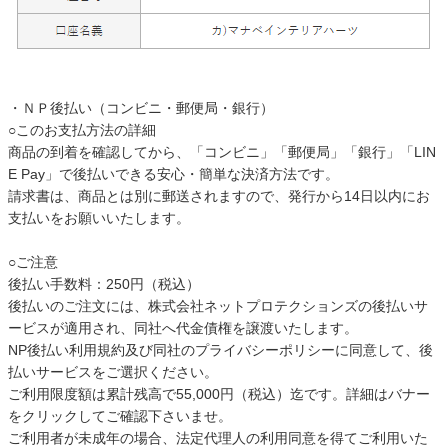
ファブリック
カーテン
・ＮＰ後払い（コンビニ・郵便局・銀行）
○このお支払方法の詳細
ラグ
商品の到着を確認してから、「コンビニ」「郵便局」「銀行」「LIN
E Pay」で後払いできる安心・簡単な決済方法です。
請求書は、商品とは別に郵送されますので、発行から14日以内にお
マット
支払いをお願いいたします。
○ご注意
収納用品
後払い手数料：250円（税込）
後払いのご注文には、株式会社ネットプロテクションズの後払いサ
ービスが適用され、同社へ代金債権を譲渡いたします。
NP後払い利用規約及び同社のプライバシーポリシーに同意して、後
生活用品
払いサービスをご選択ください。
ご利用限度額は累計残高で55,000円（税込）迄です。詳細はバナー
をクリックしてご確認下さいませ。
キッチン用品
ご利用者が未成年の場合、法定代理人の利用同意を得てご利用いた