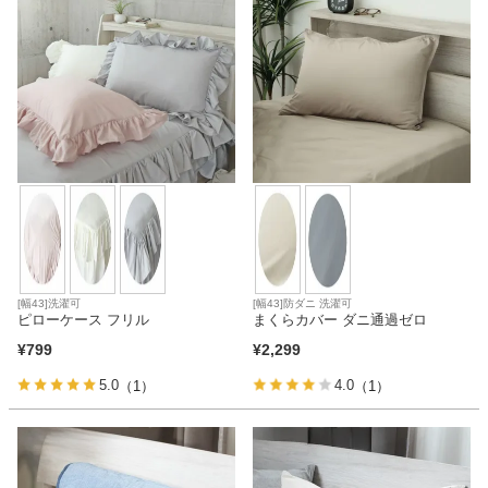
家電・照明器具
インテリア雑貨
ガーデン
タワー
[幅43]洗濯可
[幅43]防ダニ 洗濯可
ピローケース フリル
まくらカバー ダニ通過ゼロ
¥
799
¥
2,299
5.0
4.0
（1）
（1）