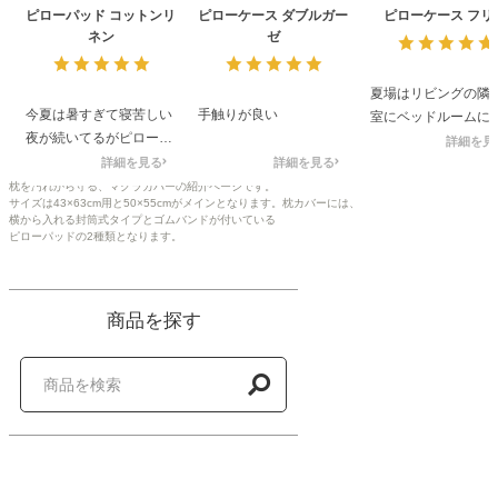
ピローパッド コットンリ
ピローケース ダブルガー
ピローケース フリ
ネン
ゼ
夏場はリビングの隣
今夏は暑すぎて寝苦しい
手触りが良い
室にベッドルームに
夜が続いてるがピローパ
ので、見栄えも良く
詳細を見
ットのお陰で頭が涼しく
詳細を見る
詳細を見る
入ってます♪ 掛け布団カ
て快眠なんで大変助かっ
バーも揃えようかと
枕を汚れから守る、マクラカバーの紹介ページです。
サイズは43×63cm用と50×55cmがメインとなります。枕カバーには、
ています。
てるところです。
横から入れる封筒式タイプとゴムバンドが付いている
ピローパッドの2種類となります。
商品を探す