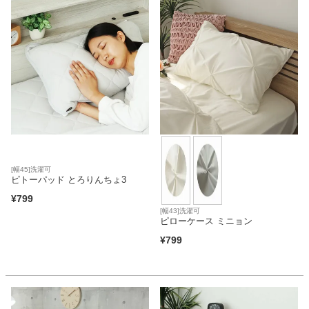
ファブリック
カーテン
ラグ
マット
[幅45]洗濯可
ピトーパッド とろりんちょ3
収納用品
¥
799
[幅43]洗濯可
ピローケース ミニョン
¥
799
生活用品
キッチン用品