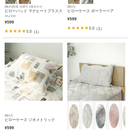
[幅45]防臭 洗濯可 2枚合わせ
[幅43]
ピローパッド マナヒートプラスス
ピローケース ポーラーベア
ーパー
¥
599
¥
599
5.0
（1）
5.0
（1）
[幅43]
ピローケース ジオメトリック
¥
599