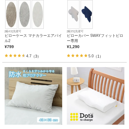
[幅43]洗濯可
[幅35]洗濯可
ピローケース マナカラーエアパイ
ピローカバー 5WAYフィットピロ
ル2
ー専用
¥
799
¥
1,290
4.7
5.0
（3）
（1）