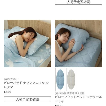
入荷予定要確認
[幅45]洗濯可
ピローパッド ナツノアニマル シ
ロクマ
¥
899
[幅45]防臭 洗濯可 吸水速乾
ピローフィットパッド マナクール
入荷予定要確認
ドライ