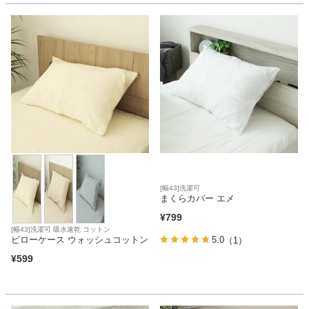
ベッド
収納家具
学習机
ホームオフィス
[幅43]洗濯可
まくらカバー エメ
こたつ
¥
799
[幅43]洗濯可 吸水速乾 コットン
ピローケース ウォッシュコットン
5.0
（1）
¥
599
寝具