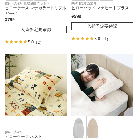
[幅43]洗濯可 吸放湿性 コットン
[幅45]防臭 洗濯可
ピローケース マナカラートリプル
ピローパッド マナヒートプラス
ガーゼ
¥
599
¥
799
入荷予定要確認
入荷予定要確認
5.0
（1）
5.0
（2）
[幅43]洗濯可
ピローケース ネスト