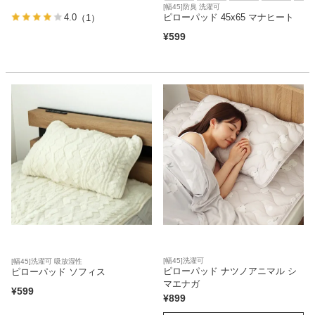
[幅45]防臭 洗濯可
ピローパッド 45x65 マナヒート
4.0
（1）
¥
599
[幅45]洗濯可
[幅45]洗濯可 吸放湿性
ピローパッド ナツノアニマル シ
ピローパッド ソフィス
マエナガ
¥
599
¥
899