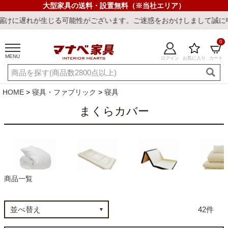
大型家具の送料・設置無料（※当社エリア）
ざいます。ご迷惑をおかけしまして誠に申し訳ございません。
0
MENU
ログイン
お気に入り
カート
ご利用ガイド
新規会員登録
店舗一覧
閲覧履歴
HOME
寝具・ファブリック
寝具
よくある質問
まくらカバー
キーワード・商品番号で探す
商品一覧
掛け布団
敷き布団
軽寝具マットレス
セット布
42
最短発送
冷感ラグ
冷感寝具
ワークデスク
ウィルトンラ