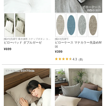
[幅45]洗濯可 吸水速乾 スナップボタン コッ
[幅43]洗濯可
トン
ピローパッド ダブルガーゼ
ピローケース マナカラー先染めM
IX
¥
699
¥
399
4.3
（8）