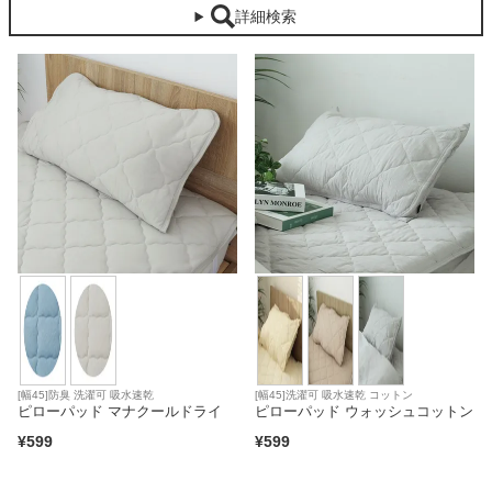
詳細検索
カテゴリから探す
ソファ
テレビ台・リビング家具
ダイニングテーブル・セット
椅子・チェア
[幅45]防臭 洗濯可 吸水速乾
[幅45]洗濯可 吸水速乾 コットン
ピローパッド マナクールドライ
ピローパッド ウォッシュコットン
¥
599
¥
599
食器棚・キッチン収納