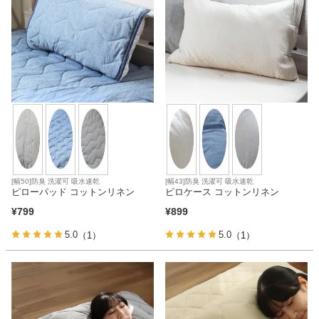
[幅50]防臭 洗濯可 吸水速乾
[幅43]防臭 洗濯可 吸水速乾
ピローパッド コットンリネン
ピロケース コットンリネン
¥
799
¥
899
5.0
5.0
（1）
（1）