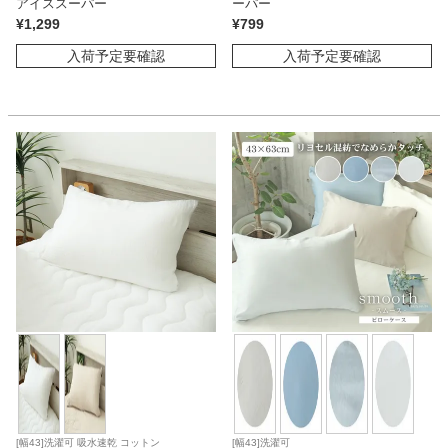
アイススーパー
ーパー
¥
1,299
¥
799
入荷予定要確認
入荷予定要確認
[幅43]洗濯可 吸水速乾 コットン
[幅43]洗濯可