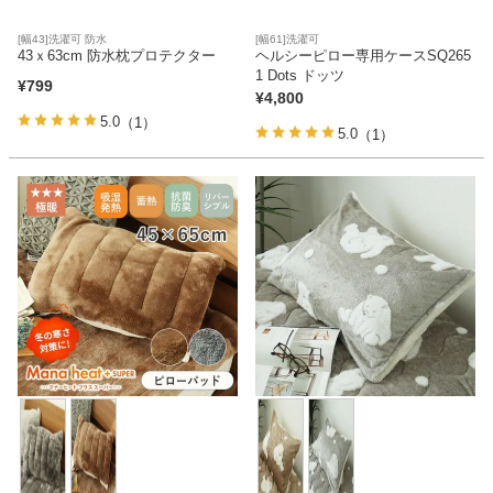
[幅43]洗濯可 防水
[幅61]洗濯可
43ｘ63cm 防水枕プロテクター
ヘルシーピロー専用ケースSQ265
1 Dots ドッツ
¥
799
¥
4,800
5.0
（1）
5.0
（1）