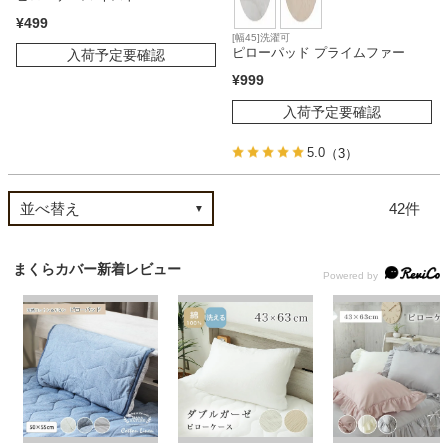
¥
499
[幅45]洗濯可
ピローパッド プライムファー
入荷予定要確認
¥
999
入荷予定要確認
5.0
（3）
42
まくらカバー新着レビュー