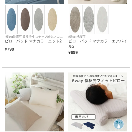
[幅50]洗濯可 吸放湿性 スナップボタン コッ
[幅45]洗濯可
トン
ピローパッド マナカラーニット2
ピローパッド マナカラーエアパイ
ル2
¥
799
¥
699