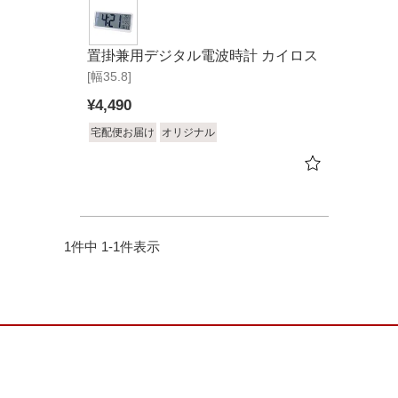
置掛兼用デジタル電波時計 カイロス
[幅35.8]
¥
4,490
宅配便お届け
オリジナル
1
件中
1
-
1
件表示