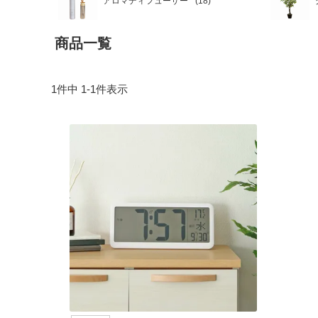
アロマディフューザー
商品一覧
1
件中
1
-
1
件表示