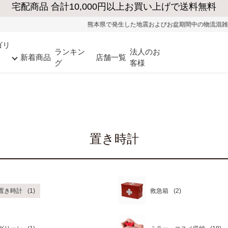
熊本県で発生した地震およびお盆期間中の物流混雑の影響
ゴリ
ランキン
法人のお
新着商品
店舗一覧
グ
客様
置き時計
置き時計
救急箱