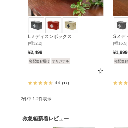
Lメディスンボックス
Sメデ
[幅32.2]
[幅16.5]
¥
2,499
¥
1,999
宅配便お届け
オリジナル
宅配便お
4.4
（17）
2
件中
1
-
2
件表示
救急箱新着レビュー