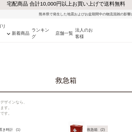
熊本県で発生した地震およびお盆期間中の物流混雑の影響により、一
ゴリ
ランキン
法人のお
新着商品
店舗一覧
グ
客様
救急箱
いデザインなら、
きます。
利です。
置き時計
救急箱