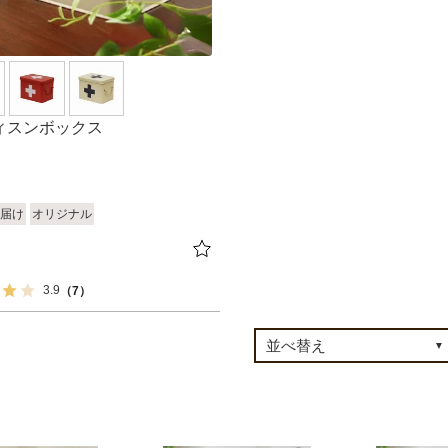
ィスンボックス
届け
オリジナル
3.9
（7）