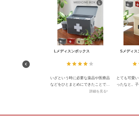
Lメディスンボックス
Sメディス
いざという時に必要な薬品や医療品
とても可愛い
などをひとまとめにできたことで、
ったなと。子
スムーズな対応ができそうで気持ち
や傷薬などい
詳細を見る
的にも安心です。使うことのないこ
一回り大きい
とが望ましいですが…
も。