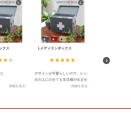
ックス
Lメディスンボックス
Lメディスンボック
った
デザインが可愛らしいので、レンジ
新しい薬箱として購
台の上にのせても生活感が出ませ
見た目からしてかわ
ん。
て中身も大きくたく
詳細を見る
詳細を見る
今まで透明ケースを2
大きさも充分なので、たくさんの薬
したがもっと早くこ
が収納できました。
よかったなぁと家族
す。
マナベさんは、オリジナル商品が充
実していてオシャレなのに、お財布
に優しい価格です。