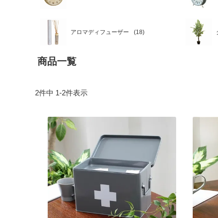
アロマディフューザー
商品一覧
2
件中
1
-
2
件表示