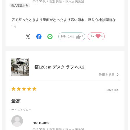
年代:
50代
性別:
男性
購入店:
実店舗
店で座ったときより座面が思ったより高い印象。座り心地は問題な
い。
参考になった
0
Like!
0
幅120cm デスク ラフネス2
詳細を見る
2026.8.5
最高
サイズ：グレー
no name
年代:
50代
性別:
男性
購入店:
実店舗