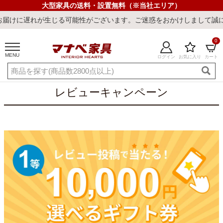
大型家具の送料・設置無料（※当社エリア）
れが生じる可能性がございます。ご迷惑をおかけしまして誠に申し訳ご
0
MENU
ログイン
お気に入り
カート
ご利用ガイド
新規会員登録
店舗一覧
閲覧履歴
レビューキャンペーン
よくある質問
キーワード・商品番号で探す
最短発送
冷感ラグ
冷感寝具
ワークデスク
ウィルトンラ