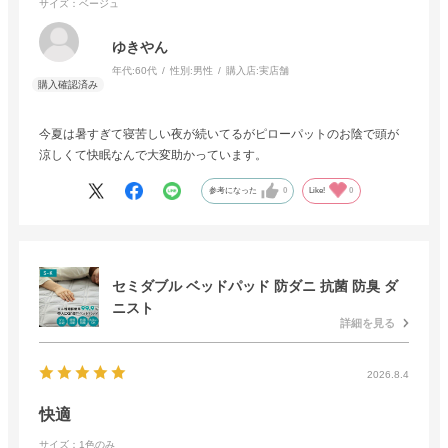
サイズ：ベージュ
ゆきやん
年代:
60代
性別:
男性
購入店:
実店舗
今夏は暑すぎて寝苦しい夜が続いてるがピローパットのお陰で頭が
涼しくて快眠なんで大変助かっています。
参考になった
0
Like!
0
セミダブル ベッドパッド 防ダニ 抗菌 防臭 ダ
ニスト
詳細を見る
2026.8.4
快適
サイズ：1色のみ