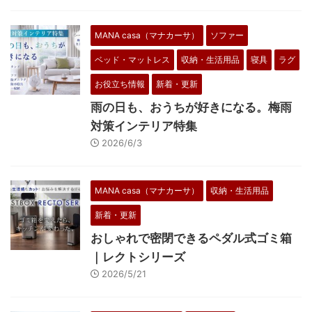
MANA casa（マナカーサ）
ソファー
ベッド・マットレス
収納・生活用品
寝具
ラグ
お役立ち情報
新着・更新
雨の日も、おうちが好きになる。梅雨
対策インテリア特集
2026/6/3
MANA casa（マナカーサ）
収納・生活用品
新着・更新
おしゃれで密閉できるペダル式ゴミ箱
｜レクトシリーズ
2026/5/21