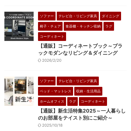
ソファー
テレビ台・リビング家具
ダイニング
椅子・チェア
食器棚・キッチン収納
ラグ
コーディネート
【通販】コーディネートブック～ブラ
ックモダンなリビング＆ダイニング
2026/2/20
ソファー
テレビ台・リビング家具
ベッド・マットレス
収納・生活用品
ホームオフィス
ラグ
コーディネート
【通販】新生活特集2025～一人暮らし
のお部屋をテイスト別にご紹介～
2025/10/18