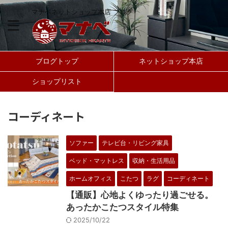
マナベネットショップ本店 ブログ
ブログトップ
ネットショップ本店
ショップリスト
コーディネート
ソファー
テレビ台・リビング家具
ベッド・マットレス
収納・生活用品
ホームオフィス
こたつ
ラグ
コーディネート
【通販】心地よくゆったり過ごせる。
あったかこたつスタイル特集
2025/10/22