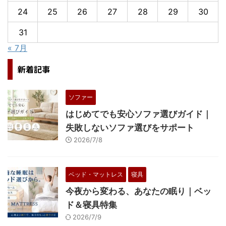
24
25
26
27
28
29
30
31
« 7月
新着記事
ソファー
はじめてでも安心ソファ選びガイド｜
失敗しないソファ選びをサポート
2026/7/8
ベッド・マットレス
寝具
今夜から変わる、あなたの眠り｜ベッ
ド＆寝具特集
2026/7/9