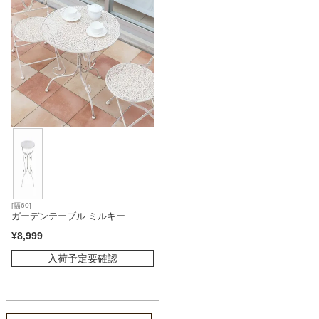
ファブリック
カーテン
ラグ
マット
収納用品
[幅60]
ガーデンテーブル ミルキー
¥
8,999
生活用品
入荷予定要確認
キッチン用品