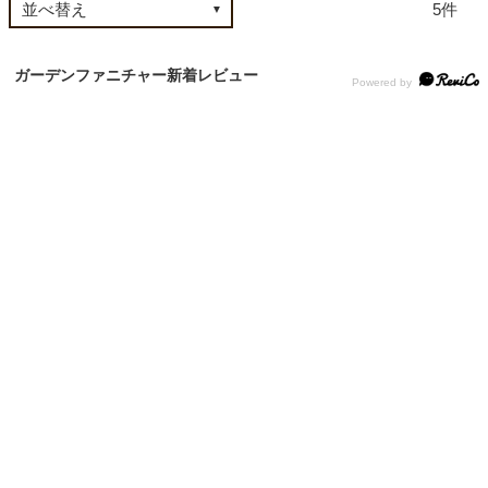
5
家電・照明器具
ガーデンファニチャー新着レビュー
インテリア雑貨
ガーデン
タワー