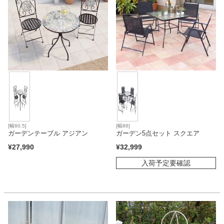
カテゴリから探す
ソファ
テレビ台・リビング家具
[幅60.5]
[幅86]
ガーデンテーブル アジアン
ガーデン5点セット スクエア
ダイニングテーブル・セット
¥
27,990
¥
32,999
入荷予定要確認
椅子・チェア
食器棚・キッチン収納