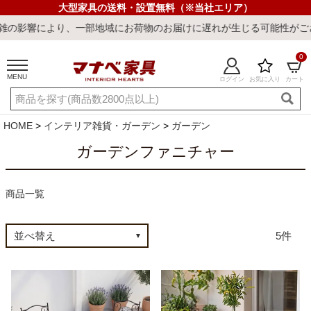
大型家具の送料・設置無料（※当社エリア）
影響により、一部地域にお荷物のお届けに遅れが生じる可能性がござい
0
MENU
ログイン
お気に入り
カート
ご利用ガイド
新規会員登録
店舗一覧
閲覧履歴
HOME
インテリア雑貨・ガーデン
ガーデン
よくある質問
ガーデンファニチャー
キーワード・商品番号で探す
商品一覧
5
最短発送
冷感ラグ
冷感寝具
ワークデスク
ウィルトンラ