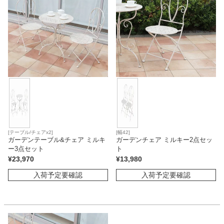
ベッド
収納家具
学習机
ホームオフィス
[テーブル/チェアx2]
[幅42]
ガーデンテーブル&チェア ミルキ
ガーデンチェア ミルキー2点セッ
ー3点セット
ト
こたつ
¥
23,970
¥
13,980
入荷予定要確認
入荷予定要確認
寝具