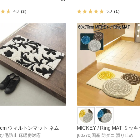
4.3
5.0
（3）
（1）
0cm ウィルトンマット ネム
MICKEY / Ring MAT ミッキ
]遊び毛防止 床暖房対応
[60x70]国産 防ダニ 滑り止め
グマット DMM-4025