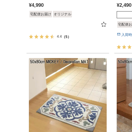
¥
4,990
¥
2,490
宅配便お届け
オリジナル
宅配便お
入荷時
4.4
（5）