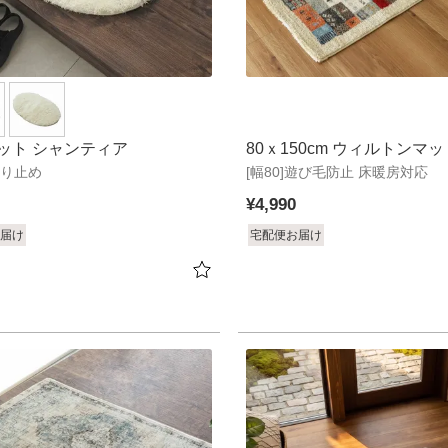
ット シャンティア
80ｘ150cm ウィルトンマッ
]滑り止め
[幅80]遊び毛防止 床暖房対応
ノス
¥
4,990
届け
宅配便お届け