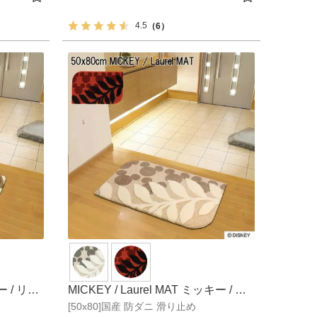
4.5
（6）
ー / リン
MICKEY / Laurel MAT ミッキー / ロ
[50x80]国産 防ダニ 滑り止め
ーレルマット DMM-4026