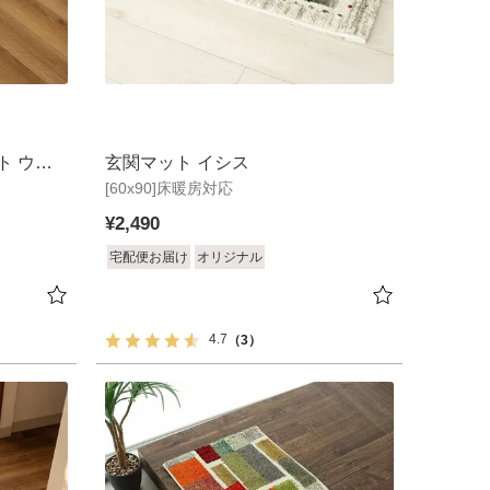
ト ウラ
玄関マット イシス
[60x90]床暖房対応
¥
2,490
宅配便お届け
オリジナル
4.7
（3）