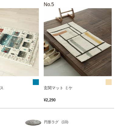
●
●
ス
玄関マット ミケ
¥
2,290
円形ラグ