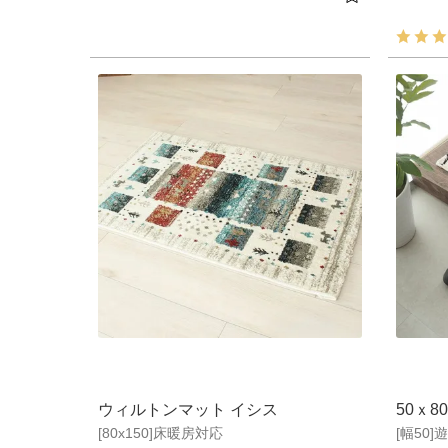
ウィルトンマット イシス
50ｘ8
[80x150]床暖房対応
[幅50