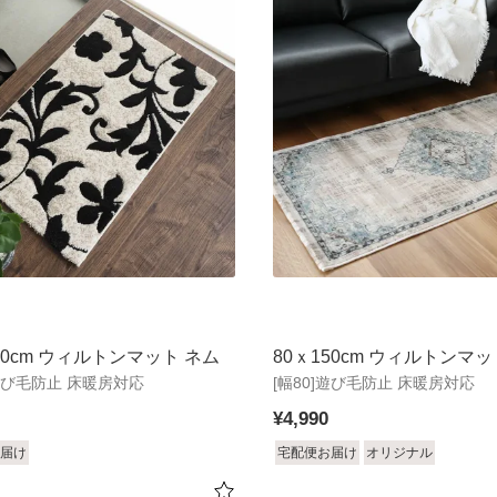
20cm ウィルトンマット ネム
80ｘ150cm ウィルトンマッ
]遊び毛防止 床暖房対応
[幅80]遊び毛防止 床暖房対応
ュケ
¥
4,990
届け
宅配便お届け
オリジナル