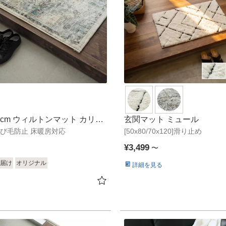
0cm ウィルトンマット カリュ
玄関マット ミュール
]遊び毛防止 床暖房対応
[50x80/70x120]滑り止め
¥
3,499
〜
届け
オリジナル
詳細を見る