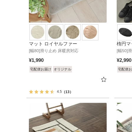
楕円マ
マット ロイヤルファー
[幅50
[幅80]滑り止め 床暖房対応
¥
2,990
¥
1,990
宅配便お
宅配便お届け
オリジナル
4.5
（13）