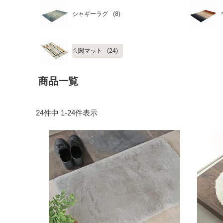
シャギーラグ
玄関マット
商品一覧
24
件中
1
-
24
件表示