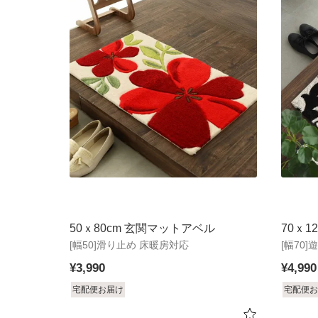
50ｘ80cm 玄関マットアベル
70ｘ1
[幅50]滑り止め 床暖房対応
[幅70
¥
3,990
¥
4,990
宅配便お届け
宅配便お