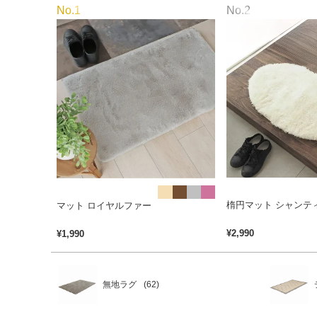
●
●
●
●
楕円マット シャンテ
マット ロイヤルファー
¥
2,990
¥
1,990
無地ラグ