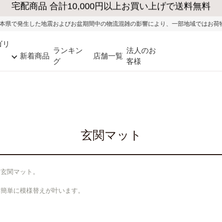
大型家具の送料・設置無料（※当社エリア）
の物流混雑の影響により、一部地域ではお荷物のお届けに遅れが生じる可能性がござ
ゴリ
ランキン
法人のお
新着商品
店舗一覧
グ
客様
玄関マット
る玄関マット。
。
て簡単に模様替えが叶います。