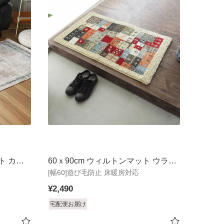
ト カリ
60ｘ90cm ウィルトンマット ウラノ
[幅60]遊び毛防止 床暖房対応
ス
¥
2,490
宅配便お届け