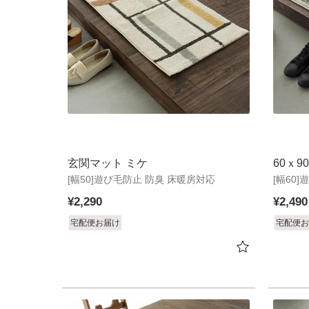
玄関マット ミケ
60ｘ9
[幅50]遊び毛防止 防臭 床暖房対応
[幅60
ケ
¥
2,290
¥
2,490
宅配便お届け
宅配便お