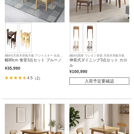
[幅80]天然木突板天板 アジャスター 合皮座
[幅80]国産 ウレタン塗装 天然木突板天板
面
幅80cm 食堂3点セット ブルーノ
伸長式ダイニング3点セット カロ
ル
¥
35,990
¥
100,990
4.5
（2）
入荷予定要確認