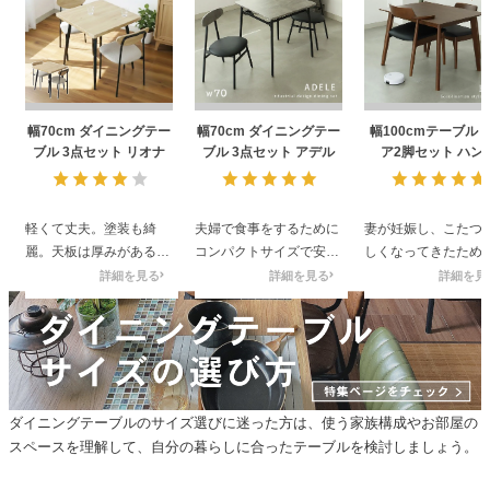
幅70cm ダイニングテー
幅70cm ダイニングテー
幅100cmテーブル 
ブル 3点セット リオナ
ブル 3点セット アデル
ア2脚セット ハン
軽くて丈夫。塗装も綺
夫婦で食事をするために
妻が妊娠し、こたつ
麗。天板は厚みがあるが
コンパクトサイズで安価
しくなってきたため
軽くて扱いやすいです。
なものを探していまし
ブルの購入を検討し
詳細を見る
詳細を見る
詳細を見
た。サイズ感も良くてPC
たところ見つけまし
作業用としても活用して
調べていても、まず
います。組み立ても簡単
けのテーブルが中々
に出来ました。良い商品
く、ウチでも置ける
を購入出来ました。
パクトなテーブルが
かという状況での出
ダイニングテーブルのサイズ選びに迷った方は、使う家族構成やお部屋の
でしたが、
スペースを理解して、自分の暮らしに合ったテーブルを検討しましょう。
テーブルやイスはど
角（かど）が取れて