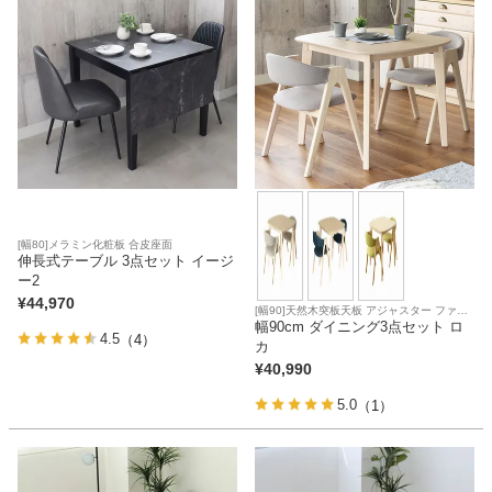
[幅80]メラミン化粧板 合皮座面
伸長式テーブル 3点セット イージ
ー2
¥
44,970
[幅90]天然木突板天板 アジャスター ファブ
リック座面
幅90cm ダイニング3点セット ロ
4.5
（4）
カ
¥
40,990
5.0
（1）