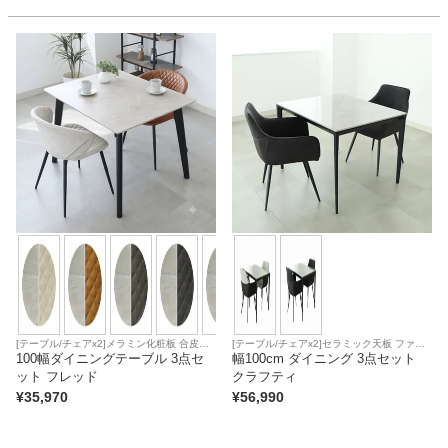
ベッド
収納家具
学習机
ホームオフィス
こたつ
[テーブル/チェアx2]メラミン化粧板 合皮座
[テーブル/チェアx2]セラミック天板 ファブ
面
100幅ダイニングテーブル 3点セ
リック座面
幅100cm ダイニング 3点セット
ット フレッド
クラフティ
寝具
¥
35,970
¥
56,990