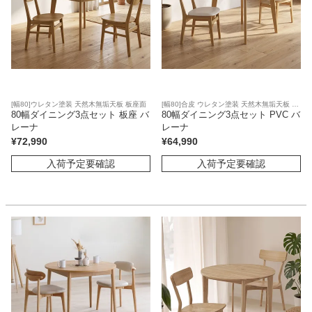
[幅80]ウレタン塗装 天然木無垢天板 板座面
[幅80]合皮 ウレタン塗装 天然木無垢天板 合
80幅ダイニング3点セット 板座 バ
皮座面
80幅ダイニング3点セット PVC バ
レーナ
レーナ
¥
72,990
¥
64,990
入荷予定要確認
入荷予定要確認