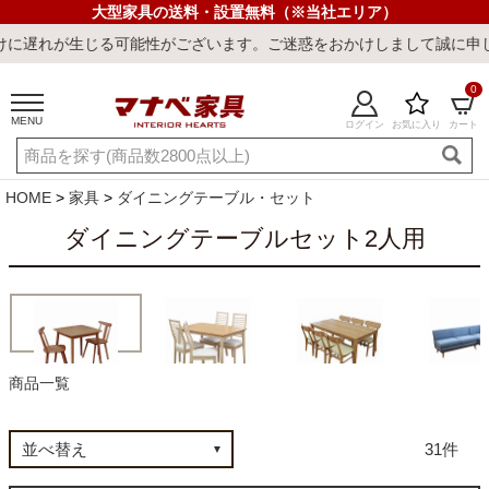
大型家具の送料・設置無料（※当社エリア）
ざいます。ご迷惑をおかけしまして誠に申し訳ございません。
0
MENU
ログイン
お気に入り
カート
ご利用ガイド
新規会員登録
店舗一覧
閲覧履歴
HOME
家具
ダイニングテーブル・セット
よくある質問
ダイニングテーブルセット2人用
キーワード・商品番号で探す
商品一覧
2人用セット
4人用セット
6人用セット
LDセット
31
最短発送
冷感ラグ
冷感寝具
ワークデスク
ウィルトンラ