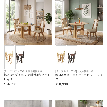
[テーブル/チェアx2]天然木突板天板
[テーブル/チェアx2]天然木突板天板
幅95cmダイニング肘付3点セット
幅95cmダイニング3点セット レイ
レイズ
ズ
¥
54,990
¥
50,990