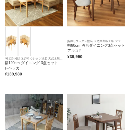
[幅90]ウレタン塗装 天然木突板天板 ファブ
リック座面
幅90cm 円形ダイニング3点セット
アルコ2
¥
39,990
[幅120]掃除ロボ可 ウレタン塗装 天然木無垢
天板 ファブリック座面
幅120cm ダイニング 3点セット
レベッカ
¥
139,980