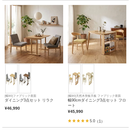
ファブリック
カーテン
ラグ
マット
収納用品
[幅90]ファブリック座面
[幅90]天然木突板天板 ファブリック座面
ダイニング3点セット リラク
幅90cmダイニング3点セット フロ
生活用品
ート
¥
46,990
¥
45,990
5.0
（1）
キッチン用品