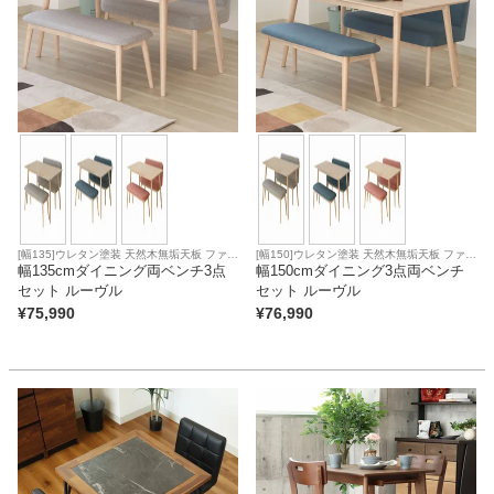
[幅135]ウレタン塗装 天然木無垢天板 ファブ
[幅150]ウレタン塗装 天然木無垢天板 ファブ
リック座面
幅135cmダイニング両ベンチ3点
リック座面
幅150cmダイニング3点両ベンチ
セット ルーヴル
セット ルーヴル
¥
75,990
¥
76,990