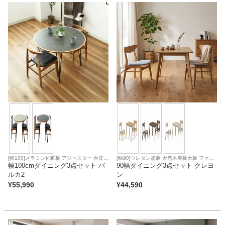
家電・照明器具
インテリア雑貨
ガーデン
タワー
[幅100]メラミン化粧板 アジャスター 合皮座
[幅90]ウレタン塗装 天然木突板天板 ファブ
面
幅100cmダイニング3点セット バ
リック座面
90幅ダイニング3点セット クレヨ
ルカ2
ン
¥
55,990
¥
44,590