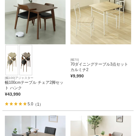
[幅70]
70ダイニングテーブル3点セット
カルミナ2
¥
9,990
[幅100]アジャスター
幅100cmテーブル チェア2脚セッ
ト ハンク
¥
43,990
5.0
（1）