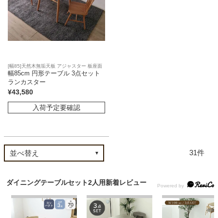
[幅85]天然木無垢天板 アジャスター 板座面
幅85cm 円形テーブル 3点セット
ランカスター
¥
43,580
入荷予定要確認
31
ダイニングテーブルセット2人用新着レビュー