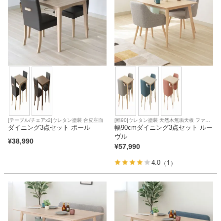
[テーブル/チェアx2]ウレタン塗装 合皮座面
[幅90]ウレタン塗装 天然木無垢天板 ファブ
ダイニング3点セット ポール
リック座面
幅90cmダイニング3点セット ルー
ヴル
¥
38,990
¥
57,990
4.0
（1）