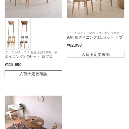
[テーブル/チェアx2]ウレタン塗装 天然木突
板天板 アジャスター 板座面
90円形ダイニング3点セット カプ
¥
62,990
[テーブル/チェアx2]合皮 天然木突板天板 ア
入荷予定要確認
ジャスター 合皮座面
ダイニング3点セット ロブロ
¥
118,990
入荷予定要確認