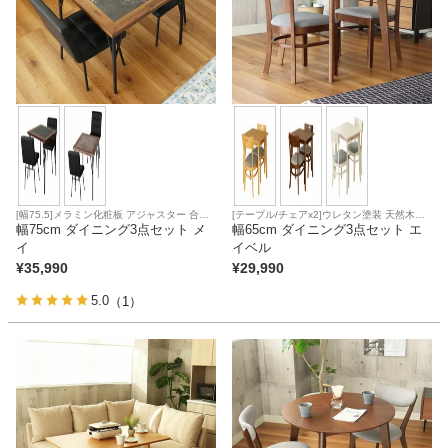
[幅75.5]メラミン化粧板 アジャスター 合皮
[テーブル/チェアx2]ウレタン塗装 天然木突
座面
幅75cm ダイニング3点セット メ
板天板 アジャスター
幅65cm ダイニング3点セット エ
イ
イベル
¥
35,990
¥
29,990
5.0
（1）