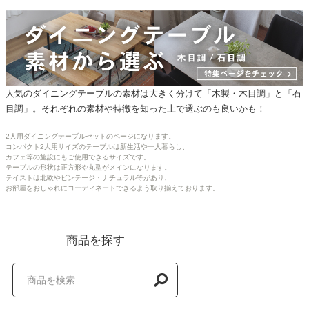
て、これから子ども
まれても安心して使
ように思いますし、
りテーブルにイスを
掛けられるルンバブ
所が我が家にピッタ
人気のダイニングテーブルの素材は大きく分けて「木製・木目調」と「石
した。
目調」。それぞれの素材や特徴を知った上で選ぶのも良いかも！
かと言って、イスの
けは長くないため、
2人用ダイニングテーブルセットのページになります。
たり座ったりする際
コンパクト2人用サイズのテーブルは新生活や一人暮らし、
スをあまり引かなく
カフェ等の施設にもご使用できるサイズです。
済むところも良かっ
テーブルの形状は正方形や丸型がメインになります。
テイストは北欧やビンテージ・ナチュラル等があり、
す。
お部屋をおしゃれにコーディネートできるよう取り揃えております。
家具設置の際も到着
設置完了まで非常に
ーズだったところも
商品を探す
らしく、我が家の場
0分強で終わりまし
初めの注文から終わ
設置まで全く不満を
る対応がなく、商品