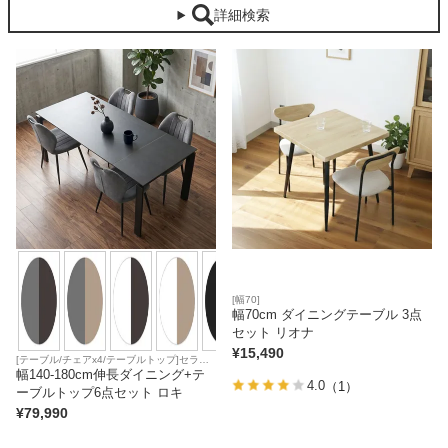
詳細検索
カテゴリから探す
ソファ
テレビ台・リビング家具
ダイニングテーブル・セット
[幅70]
幅70cm ダイニングテーブル 3点
セット リオナ
椅子・チェア
¥
15,490
[テーブル/チェアx4/テーブルトップ]セラミ
ック天板
幅140-180cm伸長ダイニング+テ
4.0
（1）
ーブルトップ6点セット ロキ
食器棚・キッチン収納
¥
79,990