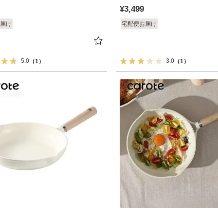
¥
3,499
届け
宅配便お届け
5.0
3.0
（1）
（1）