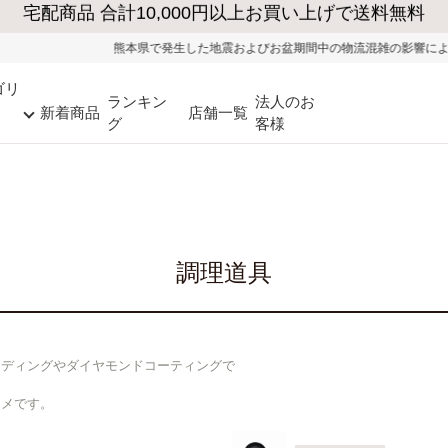
生した地震およびお盆期間中の物流混雑の影響により、一部地域ではお荷物のお届け
ゴリ
ランキン
法人のお
新着商品
店舗一覧
グ
客様
調理道具
ーディングやダイヤモンドコーティングで
。
スメです。