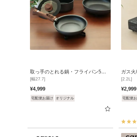
取っ手のとれる鍋・フライパン5点
ガス火/
[幅27.7]
セット ソフィス
[2.2L]
ワレ2
¥
4,999
¥
2,999
宅配便お届け
オリジナル
宅配便お