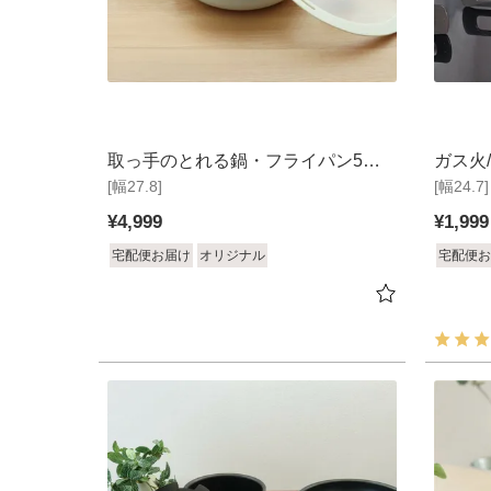
取っ手のとれる鍋・フライパン5点
ガス火/
[幅27.8]
セット セラミック
[幅24.7]
フィス
¥
4,999
¥
1,999
宅配便お届け
オリジナル
宅配便お