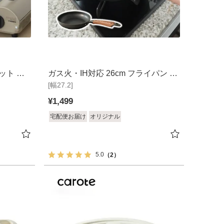
ポット ポ
ガス火・IH対応 26cm フライパン ソ
[幅27.2]
フィス
¥
1,499
宅配便お届け
オリジナル
5.0
（2）