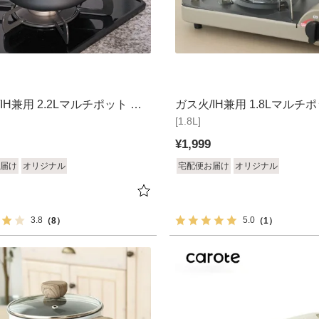
IH兼用 2.2Lマルチポット ソ
ガス火/IH兼用 1.8Lマルチ
[1.8L]
ワレ2
¥
1,999
届け
オリジナル
宅配便お届け
オリジナル
3.8
5.0
（8）
（1）