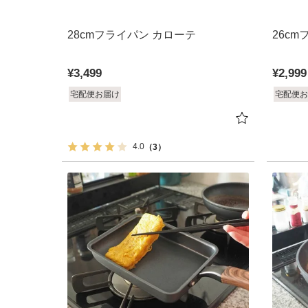
28cmフライパン カローテ
26c
¥
3,499
¥
2,999
宅配便お届け
宅配便お
4.0
（3）