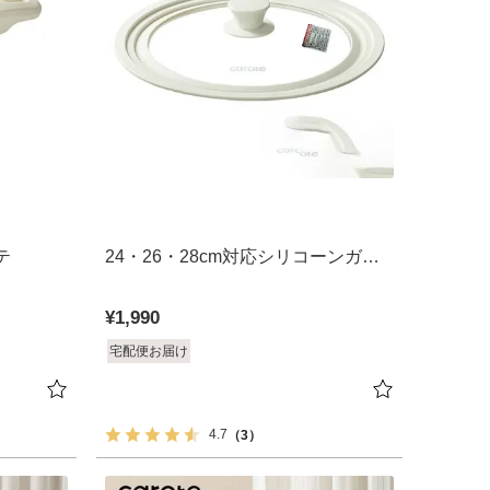
テ
24・26・28cm対応シリコーンガラ
ス蓋 カローテ
¥
1,990
宅配便お届け
4.7
（3）