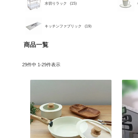
水切りラック
キッチンファブリック
商品一覧
29
件中
1
-
29
件表示