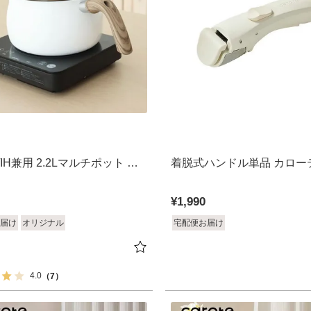
IH兼用 2.2Lマルチポット ポ
着脱式ハンドル単品 カロー
¥
1,990
届け
オリジナル
宅配便お届け
4.0
（7）