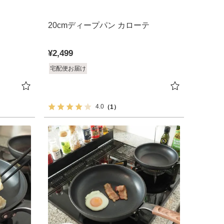
テ
20cmディープパン カローテ
¥
2,499
宅配便お届け
4.0
（1）