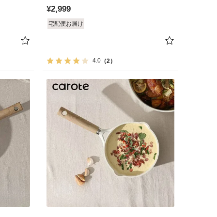
¥
2,999
宅配便お届け
4.0
（2）