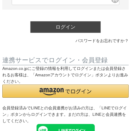
(必
須)
カテゴリから探す
ログイン
ソファ
パスワードをお忘れですか？
テレビ台・リビング家具
連携サービスでログイン・会員登録
Amazon.co.jpにご登録の情報を利用してログインまたは会員登録さ
れるお客様は、「Amazonアカウントでログイン」ボタンよりお進み
ダイニングテーブル・セット
ください。
椅子・チェア
会員登録済みでLINEとの会員連携がお済みの方は、「LINEでログイ
ン」ボタンからログインできます。まだの方は、
LINEと会員連携
を
食器棚・キッチン収納
してください。