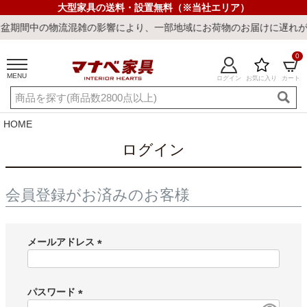
大型家具の送料・設置無料（※当社エリア）
期間中の物流混雑の影響により、一部地域にお荷物のお届けに遅れが生
0
MENU
ログイン
お気に入り
カート
ご利用ガイド
新規会員登録
店舗一覧
閲覧履歴
HOME
よくある質問
ログイン
キーワード・商品番号で探す
会員登録がお済みのお客様
メールアドレス
(必
須)
最短発送
冷感ラグ
冷感寝具
ワークデスク
ウィルトンラ
パスワード