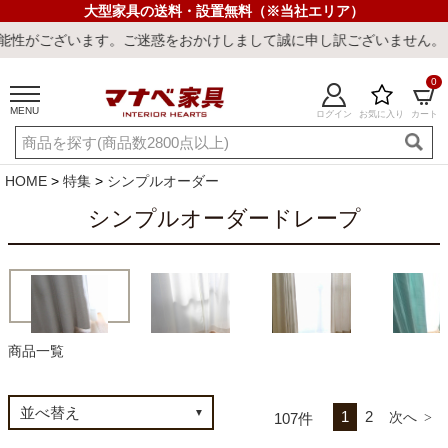
大型家具の送料・設置無料（※当社エリア）
て誠に申し訳ございません。
0
MENU
ログイン
お気に入り
カート
ご利用ガイド
新規会員登録
店舗一覧
閲覧履歴
HOME
特集
シンプルオーダー
よくある質問
シンプルオーダードレープ
キーワード・商品番号で探す
商品一覧
ドレープカーテン
レースカーテン
4枚組みカーテンレ
多サイズド
（厚地）
（薄地）
ース
ーテン(厚
1
2
最短発送
冷感ラグ
冷感寝具
ワークデスク
ウィルトンラ
107