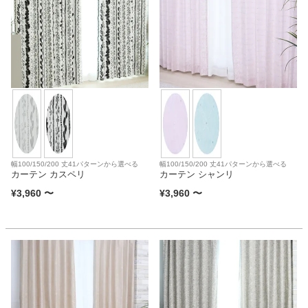
ベッド
収納家具
学習机
幅100/150/200 丈41パターンから選べる
幅100/150/200 丈41パターンから選べる
ホームオフィス
カーテン カスペリ
カーテン シャンリ
¥
3,960
〜
¥
3,960
〜
こたつ
寝具