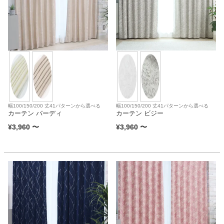
ファブリック
カーテン
ラグ
マット
幅100/150/200 丈41パターンから選べる
幅100/150/200 丈41パターンから選べる
カーテン バーディ
カーテン ビジー
¥
3,960
〜
¥
3,960
〜
収納用品
生活用品
キッチン用品