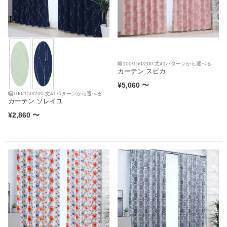
家電・照明器具
インテリア雑貨
幅100/150/200 丈41パターンから選べる
カーテン スピカ
¥
5,060
〜
ガーデン
幅100/150/200 丈41パターンから選べる
カーテン ソレイユ
¥
2,860
〜
タワー