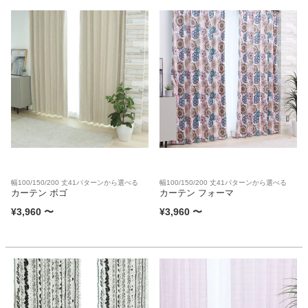
カテゴリから探す
ソファ
テレビ台・リビング家具
幅100/150/200 丈41パターンから選べる
幅100/150/200 丈41パターンから選べる
ダイニングテーブル・セット
カーテン ボゴ
カーテン フォーマ
¥
3,960
〜
¥
3,960
〜
椅子・チェア
食器棚・キッチン収納