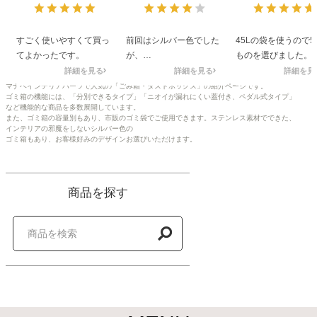
ントム
すごく使いやすくて買っ
前回はシルバー色でした
45Lの袋を使うので5
てよかったです。
が、
ものを選びました。
今回はホワイトカラーで
押し込んでぎゅうぎ
詳細を見る
詳細を見る
詳細を見
購入しました。
でもすっと取り出せ
マナベインテリアハーツで人気の「ごみ箱・ダストボックス」の紹介ページです。
ゴミ箱の機能には、「分別できるタイプ」「ニオイが漏れにくい蓋付き、ペダル式タイプ」
もう少しスッキリした形
ても満足しています
など機能的な商品を多数展開しています。
のものを
見た目もスタイリッ
また、ゴミ箱の容量別もあり、市販のゴミ袋でご使用できます。ステンレス素材でできた、
インテリアの邪魔をしないシルバー色の
探していましたが見つか
ですし、掃除もしや
ゴミ箱もあり、お客様好みのデザインお選びいただけます。
らず、
て助かっています。
使い勝手が良かったの
で、
色違いで購入しました。
商品を探す