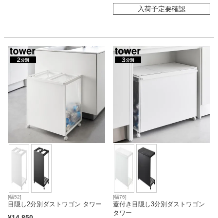
入荷予定要確認
[幅52]
[幅76]
目隠し2分別ダストワゴン タワー
蓋付き目隠し3分別ダストワゴン
タワー
¥
14,850