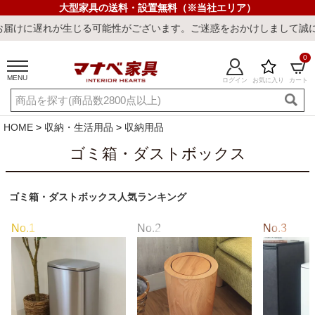
大型家具の送料・設置無料（※当社エリア）
能性がございます。ご迷惑をおかけしまして誠に申し訳ございません。
0
MENU
ログイン
お気に入り
カート
ご利用ガイド
新規会員登録
店舗一覧
閲覧履歴
HOME
収納・生活用品
収納用品
よくある質問
ゴミ箱・ダストボックス
キーワード・商品番号で探す
ゴミ箱・ダストボックス人気ランキング
最短発送
冷感ラグ
冷感寝具
ワークデスク
ウィルトンラ