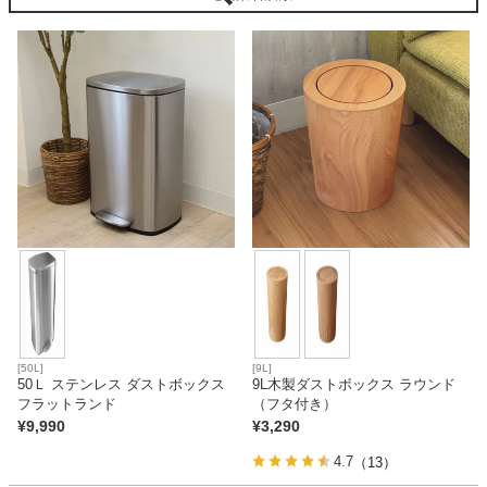
ベッド
収納家具
学習机
ホームオフィス
こたつ
[50L]
[9L]
50Ｌ ステンレス ダストボックス
9L木製ダストボックス ラウンド
フラットランド
（フタ付き）
寝具
¥
9,990
¥
3,290
4.7
（13）