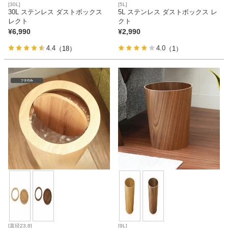
[30L]
[5L]
30L ステンレス ダストボックス
5L ステンレス ダストボックス レ
レクト
クト
¥
6,990
¥
2,990
4.4
4.0
（18）
（1）
[直径23.8]
[9L]