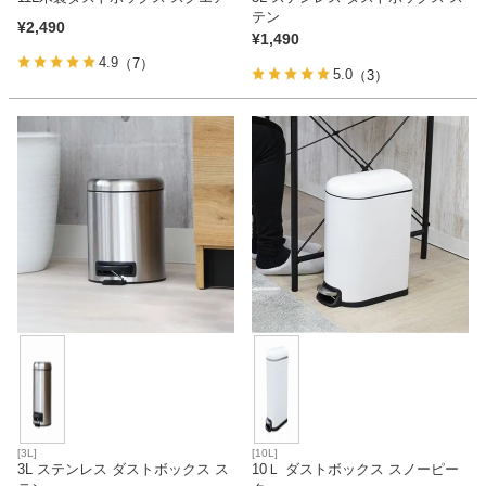
テン
¥
2,490
¥
1,490
4.9
（7）
5.0
（3）
[3L]
[10L]
3L ステンレス ダストボックス ス
10Ｌ ダストボックス スノーピー