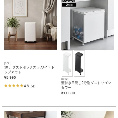
[30L]
30Ｌ ダストボックス ホワイトト
ップアウト
¥
5,990
[幅52]
蓋付き目隠し2分別ダストワゴン
4.8
（4）
タワー
¥
17,600