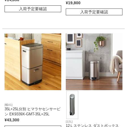
¥
19,800
入荷予定要確認
入荷予定要確認
[幅41]
35L+25L分別 ヒマラヤセンサービ
ン EK9339X-GMT-35L+25L
¥
43,300
[12L]
12Ｌステンレス ダストボックス