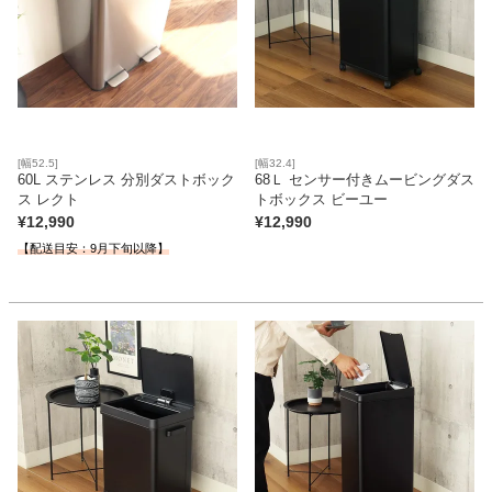
[幅52.5]
[幅32.4]
60L ステンレス 分別ダストボック
68Ｌ センサー付きムービングダス
ス レクト
トボックス ビーユー
¥
12,990
¥
12,990
【配送目安：9月下旬以降】