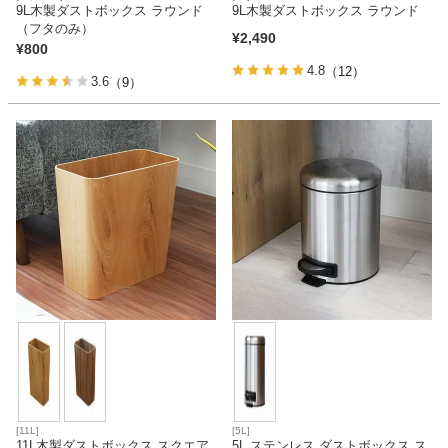
9L木製ダストボックス ラウンド
9L木製ダストボックス ラウンド
（フタのみ）
¥
2,490
¥
800
4.8
（12）
3.6
（9）
[11L]
[5L]
11L木製ダストボックス スクエア
5L ステンレス ダストボックス ス