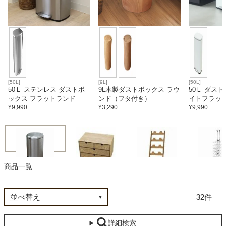
カテゴリから探す
ソファ
[50L]
[9L]
[50L]
50Ｌ ステンレス ダストボ
9L木製ダストボックス ラウ
50Ｌ ダス
ックス フラットランド
ンド（フタ付き）
イトフラッ
テレビ台・リビング家具
¥
9,990
¥
3,290
¥
9,990
ダイニングテーブル・セット
商品一覧
椅子・チェア
ダストボックス
収納ボックス
スリッパラック
シューズラ
32
食器棚・キッチン収納
詳細検索