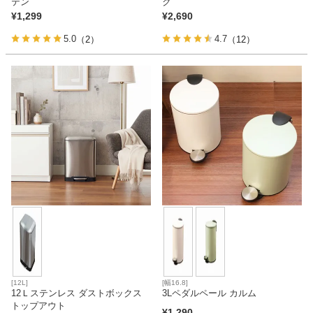
テン
ク
¥
1,299
¥
2,690
5.0
4.7
（2）
（12）
[12L]
[幅16.8]
12Ｌステンレス ダストボックス
3Lペダルペール カルム
トップアウト
¥
1,290