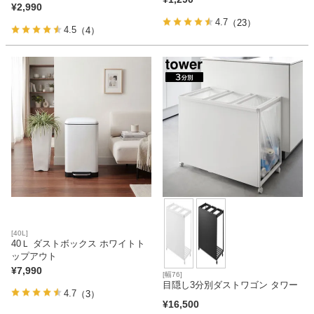
¥
2,990
4.7
（23）
4.5
（4）
[40L]
40Ｌ ダストボックス ホワイトト
ップアウト
¥
7,990
[幅76]
目隠し3分別ダストワゴン タワー
4.7
（3）
¥
16,500