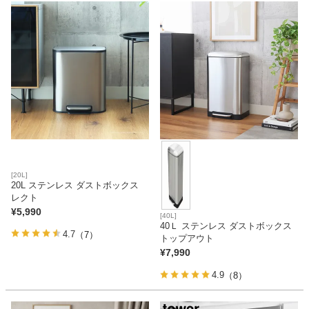
家電・照明器具
インテリア雑貨
ガーデン
[20L]
タワー
20L ステンレス ダストボックス
レクト
¥
5,990
[40L]
40Ｌ ステンレス ダストボックス
4.7
（7）
トップアウト
¥
7,990
4.9
（8）