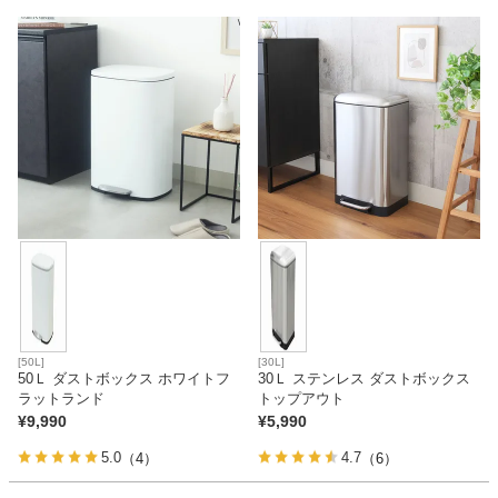
ファブリック
カーテン
ラグ
マット
収納用品
[50L]
[30L]
50Ｌ ダストボックス ホワイトフ
30Ｌ ステンレス ダストボックス
生活用品
ラットランド
トップアウト
¥
9,990
¥
5,990
5.0
4.7
（4）
（6）
キッチン用品