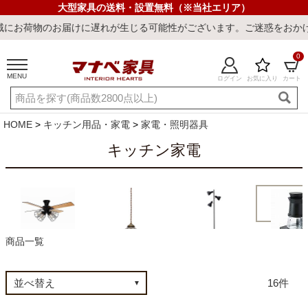
大型家具の送料・設置無料（※当社エリア）
お届けに遅れが生じる可能性がございます。ご迷惑をおかけしまして誠
0
MENU
ログイン
お気に入り
カート
ご利用ガイド
新規会員登録
店舗一覧
閲覧履歴
HOME
キッチン用品・家電
家電・照明器具
よくある質問
キッチン家電
キーワード・商品番号で探す
商品一覧
キッチン家
シーリングライト
ペンダントライト
フロアライト
16
最短発送
冷感ラグ
冷感寝具
ワークデスク
ウィルトンラ