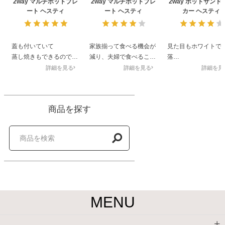
2way マルチホットプレ
2way マルチホットプレ
2way ホットサンド
ート ヘスティ
ート ヘスティ
カー ヘスティ
蓋も付いていて
家族揃って食べる機会が
見た目もホワイトで
蒸し焼きもできるので
減り、夫婦で食べること
落
もうすでに五回使いまし
が多くなったので、小さ
お値段もそれなりに
詳細を見る
詳細を見る
詳細を見
た🤣
いサイズのホットプレー
もなく
コンパクトサイズなので
トを探していました
ホットサンドプレー
サッと出してサッとなお
温度調節が出来てフタ付
ワッフルプレート2
商品を探す
せるので重宝しています
きで可愛さもあり良かっ
しめるので嬉しいで
🤭
たです
タイマーはついてな
次はたこ焼きの鉄板でし
たこ焼きプレートは要ら
で感で焼かないとい
ゅうまい作ります😆
ないので選べると良かっ
せんが短時間で焼け
切ったチヂミをチリチリ
たかな
のでそれほど待つこ
ともう一度焼きながら食
なく、すぐ食べれる
べるのも最高ですよ🤤
それも良いですね。
トサンドプレートは
ドイッチ用の食パン
MENU
すぎてサンドには向
ない気がしました。