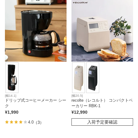
ベッド
収納家具
学習机
ホームオフィス
こたつ
[幅14.1]
[幅20.5]
ドリップ式コーヒーメーカー シー
recolte（レコルト） コンパクトベ
ク
ーカリー RBK-1
¥
1,990
¥
12,990
寝具
入荷予定要確認
4.0
（3）