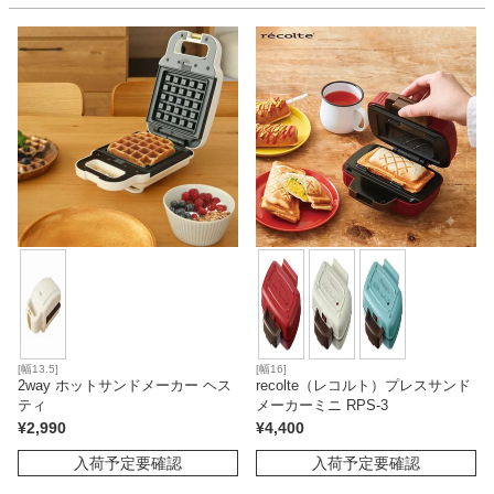
ファブリック
カーテン
ラグ
マット
収納用品
[幅13.5]
[幅16]
2way ホットサンドメーカー ヘス
recolte（レコルト）プレスサンド
生活用品
ティ
メーカーミニ RPS-3
¥
2,990
¥
4,400
入荷予定要確認
入荷予定要確認
キッチン用品