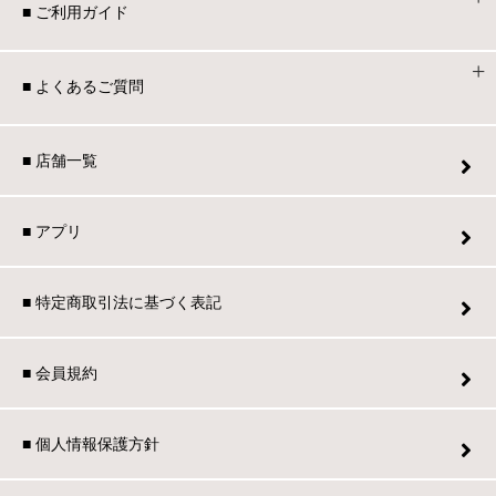
切りの食パン2枚で
■ ご利用ガイド
挟んで焼く時はパン
を切ってチーズとハ
挟んでサンドしてハ
■ よくあるご質問
ルロックが丁度良く
カリカリの触感がた
ないです。ワッフル
■ 店舗一覧
ートもホットケーキ
クスを入れて焼いて
アイスクリームをの
■ アプリ
蜂蜜をかけてお店の
なお洒落感があり美
く楽しめました。
■ 特定商取引法に基づく表記
■ 会員規約
■ 個人情報保護方針