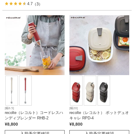
4.7
（3）
家電・照明器具
インテリア雑貨
ガーデン
タワー
[幅6.5]
[幅20]
recolte（レコルト）コードレスハ
recolte（レコルト） ポットデュオ
ンディブレンダー RHB-2
キャレ RPD-4
¥
8,800
¥
8,800
入荷予定要確認
入荷予定要確認