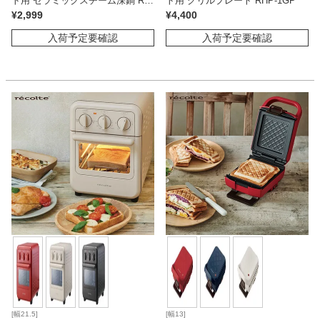
ト用 セラミックスチーム深鍋 RH
ト用 グリルプレート RHP-1GP
P-1CS
¥
2,999
¥
4,400
入荷予定要確認
入荷予定要確認
[幅21.5]
[幅13]