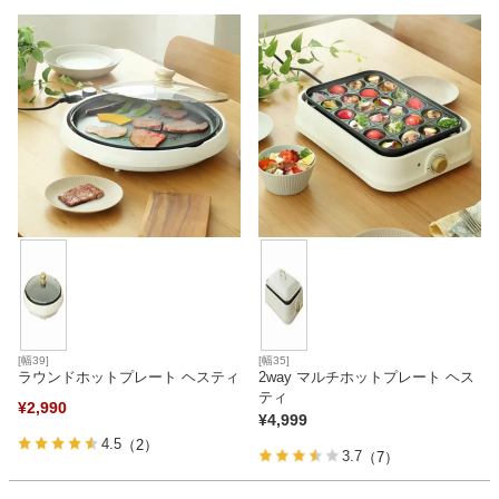
カテゴリから探す
ソファ
テレビ台・リビング家具
ダイニングテーブル・セット
[幅39]
[幅35]
ラウンドホットプレート ヘスティ
2way マルチホットプレート ヘス
椅子・チェア
ティ
¥
2,990
¥
4,999
4.5
（2）
食器棚・キッチン収納
3.7
（7）