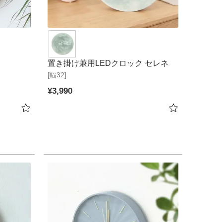
置き掛け兼用LEDクロック セレネ
[幅32]
¥
3,990