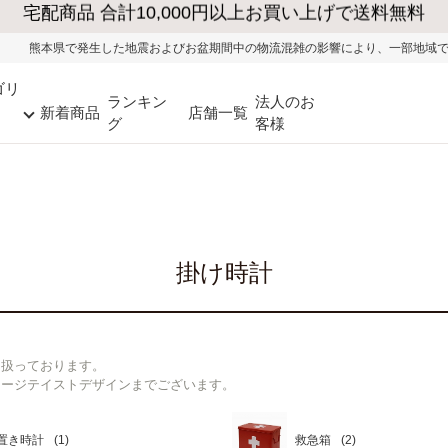
びお盆期間中の物流混雑の影響により、一部地域ではお荷物のお届けに遅れが生じ
ゴリ
ランキン
法人のお
新着商品
店舗一覧
グ
客様
掛け時計
り扱っております。
テージテイストデザインまでございます。
置き時計
救急箱