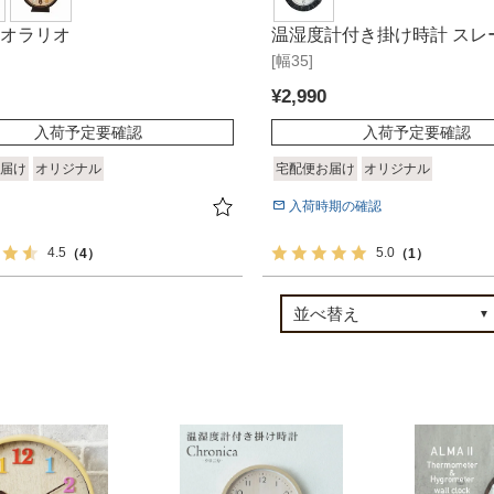
 オラリオ
温湿度計付き掛け時計 スレ
[幅35]
¥
2,990
入荷予定要確認
入荷予定要確認
届け
オリジナル
宅配便お届け
オリジナル
入荷時期の確認
4.5
5.0
（4）
（1）