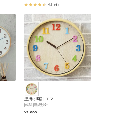
4.3
（6）
壁掛け時計 エマ
[幅31]連続秒針
¥
1,990