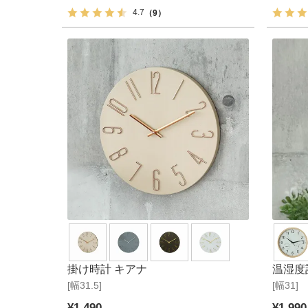
4.7
（9）
掛け時計 キアナ
温湿度
[幅31.5]
[幅31]
¥
1,490
¥
1,990