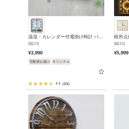
温湿・カレンダー付電掛け時計 パー
暗所点
[幅29]
カー
[幅33]
¥
3,990
¥
5,999
宅配便お届け
オリジナル
4.4
（13）