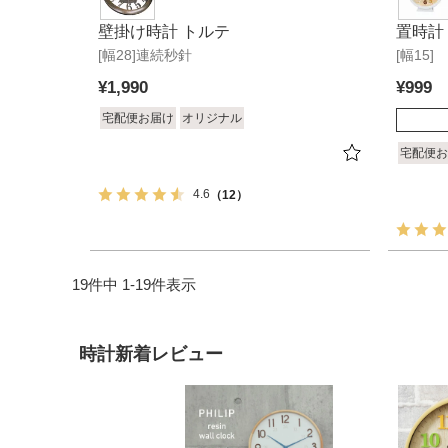
壁掛け時計 トルテ
置時計
[幅28]連続秒針
[幅15]
¥
1,990
¥
999
宅配便お届け
オリジナル
宅配便お
4.6
（12）
19
件中
1
-
19
件表示
時計新着レビュー