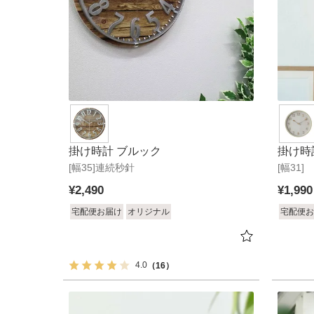
掛け時計 ブルック
掛け時
[幅35]連続秒針
[幅31]
¥
2,490
¥
1,990
宅配便お届け
オリジナル
宅配便お
4.0
（16）