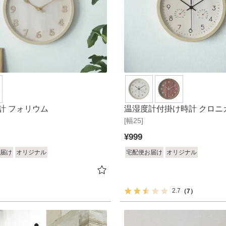
計 フォリウム
温湿度計付掛け時計 クロニ
[幅25]
¥
999
届け
オリジナル
宅配便お届け
オリジナル
2.7
（7）