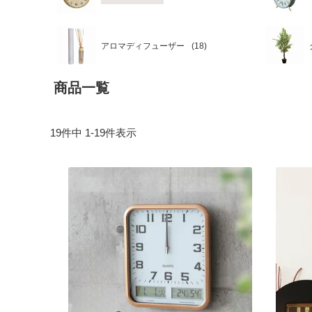
アロマディフューザー
商品一覧
19
件中
1
-
19
件表示