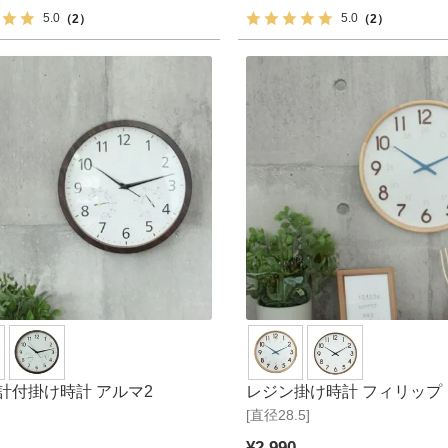
5.0
5.0
（2）
（2）
計付掛け時計 アルマ2
レジン掛け時計 フィリップ
[直径28.5]
¥
2,990