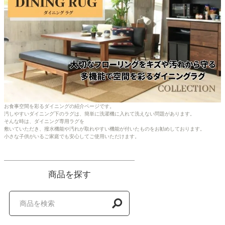
いと勧められて購入しま
です。夏だけと考えて購
椅子の脚を乗せて型
した。
入しましたが冬でも大丈
しています。
大満足です。
夫だと考え始めていま
家電・照明器具
す。
インテリア雑貨
ガーデン
お食事空間を彩るダイニングの紹介ページです。
汚しやすいダイニング下のラグは、簡単に洗濯機に入れて洗えない問題があります。
そんな時は、ダイニング専用ラグを
タワー
敷いていただき、撥水機能や汚れが取れやすい機能が付いたものをお勧めしております。
小さな子供がいるご家庭でも安心してご使用いただけます。
商品を探す