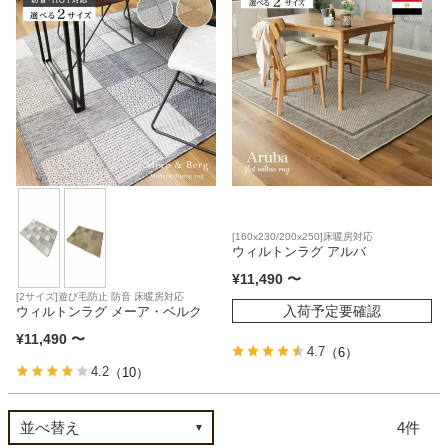
ベッド
収納家具
学習机
[160x230/200x250]床暖房対応
ホームオフィス
ウィルトンラグ アルバ
¥
11,490
〜
[2サイズ]遊び毛防止 防音 床暖房対応
入荷予定要確認
こたつ
ウィルトンラグ メーア・ベルク
¥
11,490
〜
4.7
（6）
4.2
（10）
寝具
4