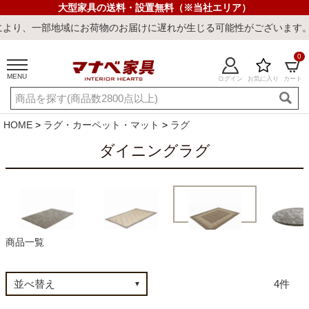
大型家具の送料・設置無料（※当社エリア）
、一部地域にお荷物のお届けに遅れが生じる可能性がございます。ご迷
0
MENU
ログイン
お気に入り
カート
ご利用ガイド
新規会員登録
店舗一覧
閲覧履歴
HOME
ラグ・カーペット・マット
ラグ
よくある質問
ダイニングラグ
キーワード・商品番号で探す
商品一覧
ダイニングラグ
無地ラグ
デザインラグ
円形ラグ
4
最短発送
冷感ラグ
冷感寝具
ワークデスク
ウィルトンラ