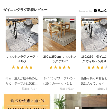
ファブリック
ダイニングラグ新着レビュー
カーテン
ラグ
マット
ウィルトンラグ メーア・
200ｘ250cm ウィルトン
160x230 ダイニン
ベルク
ラグ アルバ
グ ウィルトン織り 
形 ホットカーペット
収納用品
メーア・ベルク
今回、主人が腰を痛めた
ダイニングテーブルの下
価格も柄も素材もと
ため、テーブルに変更。
に敷くカーペットとして
気に入っています。
生活用品
その上、人生初で、丸テ
購入しました。以前のも
巻き癖？端がくるく
詳細を見る
詳細を見る
詳細を見
ーブルを買いました。
のは、毛足が長すぎ掃除
なって、なかなか取
スタッフさんに、夫婦二
に困っていましたが、今
くいので★一つ減ら
キッチン用品
人の方は丸テーブルが多
回は清掃も楽でぴったり
います。