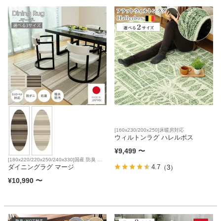
カテゴリから探す
ソファ
テレビ台・リビング家具
[160x230/200x250]床暖房対応
ダイニングテーブル・セット
ウィルトンラグ ハレルボス
¥
9,499
〜
[180x220/220x250/240x330]国産 防臭 床
暖房対応
ダイニングラグ マージ
4.7
椅子・チェア
（3）
¥
10,990
〜
食器棚・キッチン収納