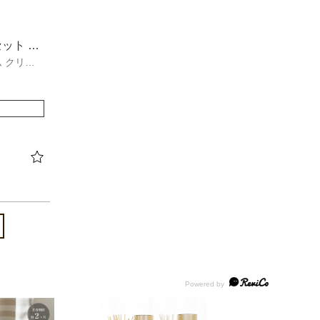
ット エ
ム クリア
ト