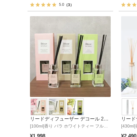
5.0
（3）
リードディフューザー デコール 2個
リード
[100ml]香り バラ ホワイトティー フルー
セット
[430
ツ
ピオニ
¥
1,998
¥
2,490