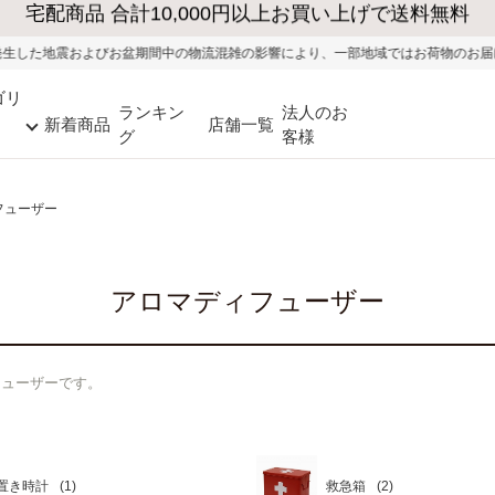
大型家具の送料・設置無料（※当社エリア）
流混雑の影響により、一部地域ではお荷物のお届けに遅れが生じる可能性がござい
ゴリ
ランキン
法人のお
新着商品
店舗一覧
グ
客様
フューザー
アロマディフューザー
フューザーです。
置き時計
救急箱