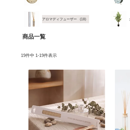
アロマディフューザー
商品一覧
19
件中
1
-
19
件表示