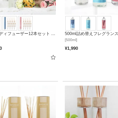
ディフューザー12本セット ブ
500ml詰め替えフレグラン
[500ml]
2
0
¥
1,990