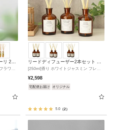
リ 2個
リードディフューザー2本セット ブ
ブフラワー
[250ml]香り ホワイトジャスミン フレッ
ランチ
シュコットン スパークリングイブニング
¥
2,598
宅配便お届け
オリジナル
5.0
（2）