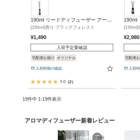
190ml リードディフューザー アーバ
190
[190ml]香り ブラックフォレスト
ン
[190
ット 
¥
1,490
¥
2,980
入荷予定要確認
宅配便お届け
オリジナル
宅配便お
入荷時期の確認
入荷時
5.0
（2）
19
件中
1
-
19
件表示
アロマディフューザー新着レビュー