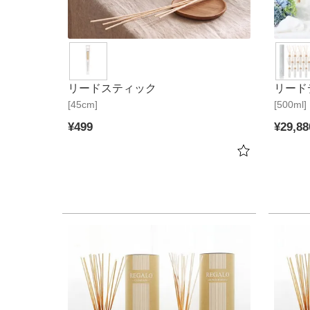
リードスティック
リード
[45cm]
[500ml]
ーケ2
¥
499
¥
29,88