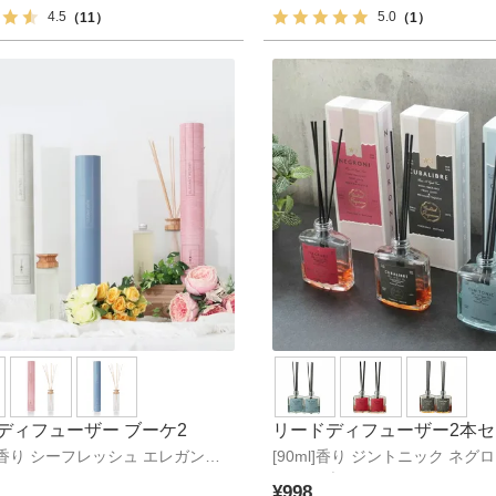
4.5
5.0
（11）
（1）
ディフューザー ブーケ2
リードディフューザー2本セ
ml]香り シーフレッシュ エレガント
[90ml]香り ジントニック ネグ
クテル
ー クリーンリネン
ーバリブレ
¥
998