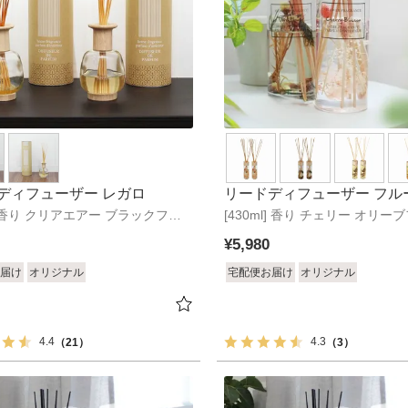
ディフューザー レガロ
リードディフューザー フルー
ml]香り クリアエアー ブラックフォ
[430ml] 香り チェリー オリー
セット
クリアエアー シトラスバーベナ
¥
5,980
届け
オリジナル
宅配便お届け
オリジナル
4.4
4.3
（21）
（3）