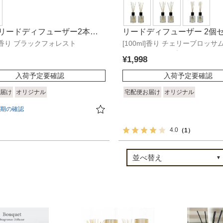
ml リードディフューザー2本セ
リードディフューザー 2個セ
ml]香り ブラックフォレスト
アーバン
[100ml]香り チェリーブロッサ
トワール
エアー オーク&ブラックカラン
¥
1,998
入荷予定要確認
入荷予定要確認
届け
オリジナル
宅配便お届け
オリジナル
期の確認
4.0
（1）