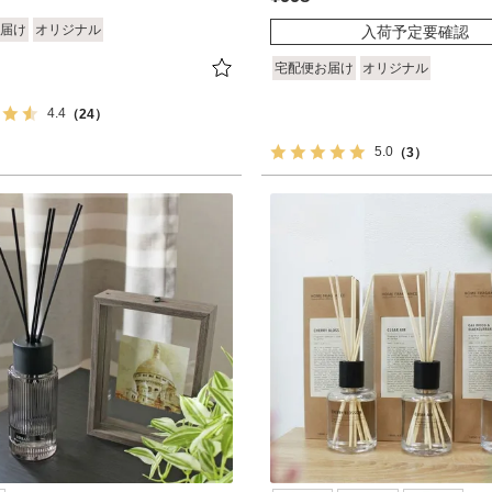
届け
オリジナル
入荷予定要確認
宅配便お届け
オリジナル
4.4
（24）
5.0
（3）