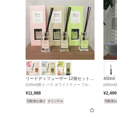
リードディフューザー 12個セット
400m
[100ml]香り バラ ホワイトティー フルー
デコール
[400
ン
ツ
¥
11,988
¥
2,499
宅配便お届け
オリジナル
宅配便お