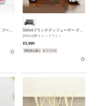
ス ブーケ
500mlブランチディフューザー デキ
[500ml]香り レッドワイン
ャンタ
¥
3,990
宅配便お届け
オリジナル