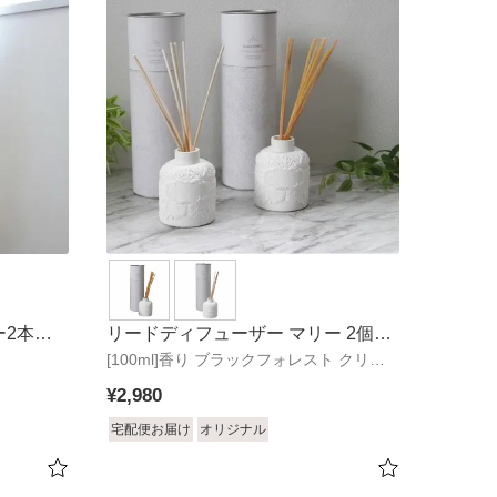
ー2本セ
リードディフューザー マリー 2個セ
ト
[100ml]香り ブラックフォレスト クリア
ット
エアー
¥
2,980
宅配便お届け
オリジナル