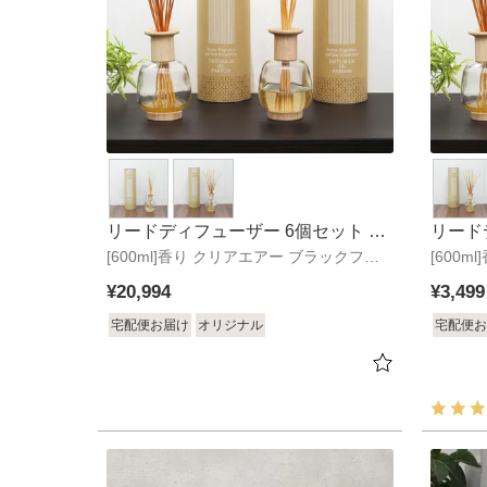
リードディフューザー 6個セット レ
リード
[600ml]香り クリアエアー ブラックフォ
ガロ
[600
レスト
レスト
¥
20,994
¥
3,499
宅配便お届け
オリジナル
宅配便お