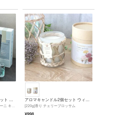
ット カ
アロマキャンドル2個セット ウィロ
ローニ キュ
[220g]香り チェリーブロッサム
ー
¥
998