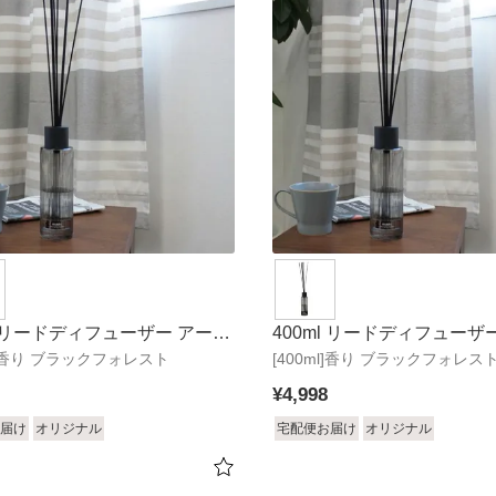
l リードディフューザー アーバ
400ml リードディフューザ
ml]香り ブラックフォレスト
[400ml]香り ブラックフォレス
ット アーバン
¥
4,998
届け
オリジナル
宅配便お届け
オリジナル