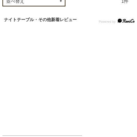
1
ベッド
ナイトテーブル・その他新着レビュー
収納家具
学習机
ホームオフィス
こたつ
寝具