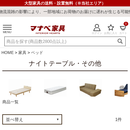
大型家具の送料・設置無料（※当社エリア）
流混雑の影響により、一部地域にお荷物のお届けに遅れが生じる可能性
0
MENU
ログイン
お気に入り
カート
ご利用ガイド
新規会員登録
店舗一覧
閲覧履歴
HOME
家具
ベッド
よくある質問
ナイトテーブル・その他
キーワード・商品番号で探す
商品一覧
ベッドフレーム
マットレス
ソファベッド
介護・電動
1
最短発送
冷感ラグ
冷感寝具
ワークデスク
ウィルトンラ