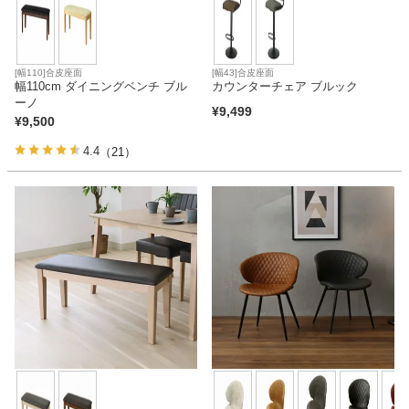
[幅110]合皮座面
[幅43]合皮座面
幅110cm ダイニングベンチ ブル
カウンターチェア ブルック
ーノ
¥
9,499
¥
9,500
4.4
（21）