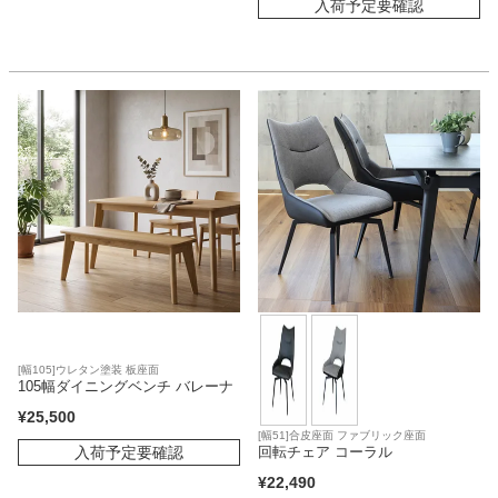
入荷予定要確認
[幅105]ウレタン塗装 板座面
105幅ダイニングベンチ バレーナ
¥
25,500
[幅51]合皮座面 ファブリック座面
入荷予定要確認
回転チェア コーラル
¥
22,490