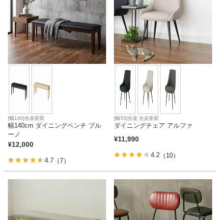
[幅140]合皮座面
[幅53]合皮 合皮座面
幅140cm ダイニングベンチ ブル
ダイニングチェア アルファ
ーノ
¥
11,990
¥
12,000
4.2
（10）
4.7
（7）