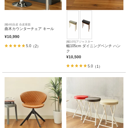
[幅48]合皮 合皮座面
曲木カウンターチェア キール
¥
10,990
[幅105]アジャスター
幅105cm ダイニングベンチ ハン
5.0
（2）
ク
¥
10,500
5.0
（1）