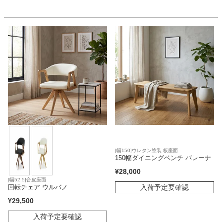
[幅150]ウレタン塗装 板座面
150幅ダイニングベンチ バレーナ
¥
28,000
[幅52.5]合皮座面
入荷予定要確認
回転チェア ウルバノ
¥
29,500
入荷予定要確認