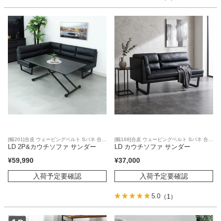
[幅201]合皮 ウェービングベルト Sバネ 合皮
[幅168]合皮 ウェービングベルト Sバネ 合皮
座面
LD 2P&カウチソファ サンダー
座面
LD カウチソファ サンダー
¥
59,990
¥
37,000
入荷予定要確認
入荷予定要確認
5.0
（1）