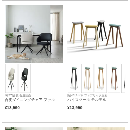
家電・照明器具
インテリア雑貨
ガーデン
タワー
[幅57]合皮 合皮座面
[幅40]Sバネ ファブリック座面
合皮ダイニングチェア ファル
ハイスツール モルモル
¥
13,990
¥
13,990