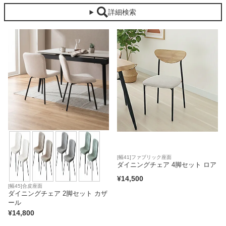
詳細検索
ベッド
収納家具
学習机
ホームオフィス
こたつ
[幅41]ファブリック座面
ダイニングチェア 4脚セット ロア
¥
14,500
[幅45]合皮座面
寝具
ダイニングチェア 2脚セット カザ
ール
¥
14,800