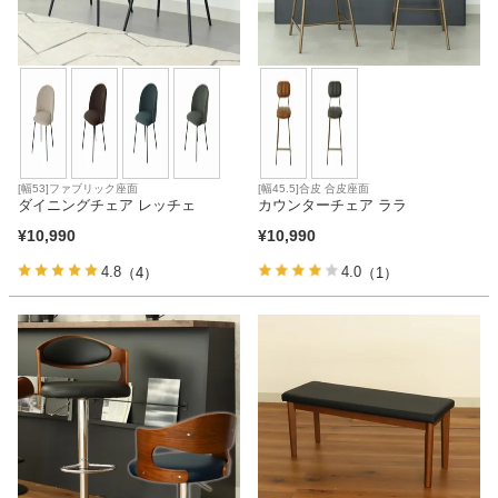
[幅53]ファブリック座面
[幅45.5]合皮 合皮座面
ダイニングチェア レッチェ
カウンターチェア ララ
¥
10,990
¥
10,990
4.8
4.0
（4）
（1）