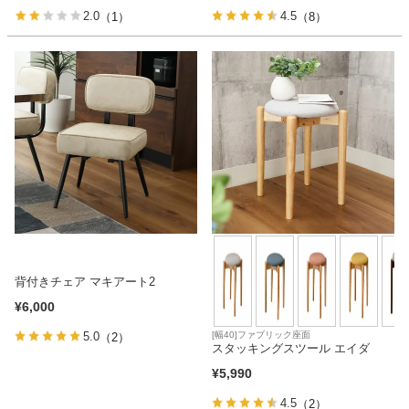
2.0
4.5
（1）
（8）
背付きチェア マキアート2
¥
6,000
[幅40]ファブリック座面
5.0
（2）
スタッキングスツール エイダ
¥
5,990
4.5
（2）