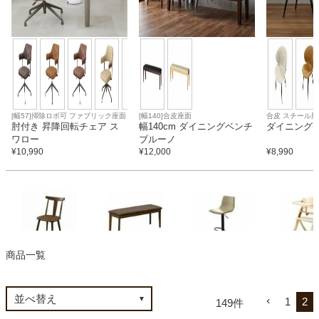
カテゴリから探す
ソファ
[幅57]掃除ロボ可 ファブリック座面
[幅140]合皮座面
合皮 スチール脚
肘付き 昇降回転チェア ス
幅140cm ダイニングベンチ
ダイニングチ
ワロー
ブルーノ
テレビ台・リビング家具
¥
10,990
¥
12,000
¥
8,990
ダイニングテーブル・セット
椅子・チェア
ダイニングチェア
ダイニングベンチ
カウンターチェア
ベビーチェ
商品一覧
食器棚・キッチン収納
1
2
149