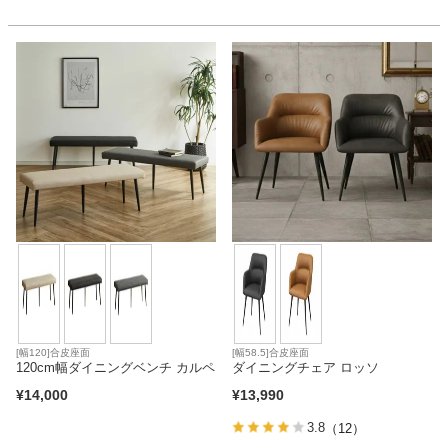
ファブリック
カーテン
ラグ
マット
収納用品
生活用品
[幅120]合皮座面
[幅58.5]合皮座面
120cm幅ダイニングベンチ カルペ
ダイニングチェア ロッソ
¥
14,000
¥
13,990
キッチン用品
3.8
（12）