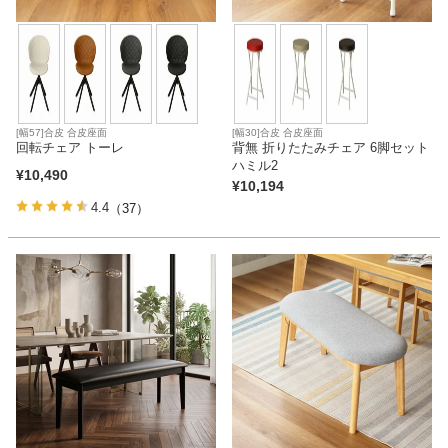
[幅57]合皮 合皮座面
[幅30]合皮 合皮座面
回転チェア トーレ
背無 折りたたみチェア 6脚セット
ハミル2
¥
10,490
¥
10,194
4.4
（37）