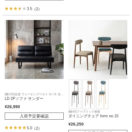
3.5
（2）
[幅135]合皮 ウェービングベルト Sバネ 合皮
座面
LD 2Pソファ サンダー
¥
26,990
[幅45]ファブリック座面
入荷予定要確認
ダイニングチェア form no.15
¥
26,250
5.0
（2）