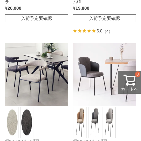
ラ
ムGL
¥
20,000
¥
19,800
入荷予定要確認
入荷予定要確認
5.0
（4）
0
カートへ
[幅57]ファブリック座面
[幅52]ファブリック座面