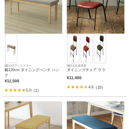
[幅120]アジャスター
[幅43]合皮座面
幅120cm ダイニングベンチ ハン
ダイニングチェア ララ
ク
¥
11,400
¥
11,500
4.6
（10）
5.0
（2）