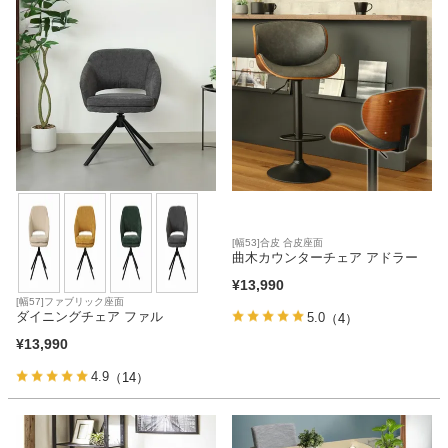
[幅53]合皮 合皮座面
曲木カウンターチェア アドラー
¥
13,990
[幅57]ファブリック座面
ダイニングチェア ファル
5.0
（4）
¥
13,990
4.9
（14）