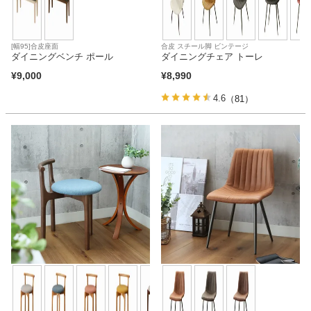
[幅95]合皮座面
合皮 スチール脚 ビンテージ
ダイニングベンチ ポール
ダイニングチェア トーレ
¥
9,000
¥
8,990
4.6
（81）