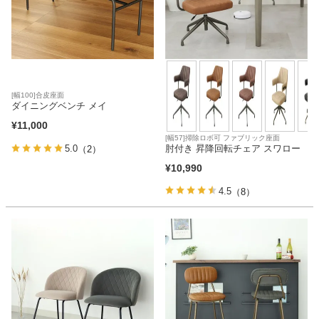
[幅100]合皮座面
ダイニングベンチ メイ
¥
11,000
[幅57]掃除ロボ可 ファブリック座面
肘付き 昇降回転チェア スワロー
5.0
（2）
¥
10,990
4.5
（8）