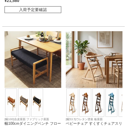
¥
21,580
入荷予定要確認
[幅100]合皮座面 ファブリック座面
[幅53.5]ウレタン塗装 板座面
幅100cmダイニングベンチ フロー
ベビーチェア すくすくチェアスリ