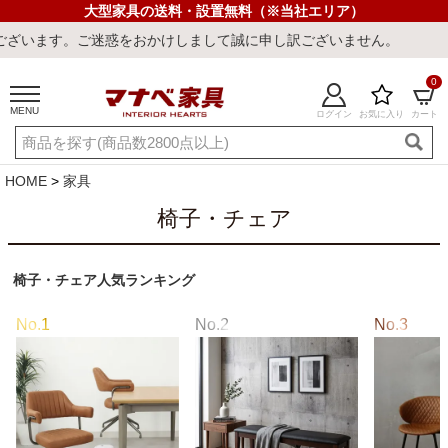
大型家具の送料・設置無料（※当社エリア）
申し訳ございません。
0
MENU
ログイン
お気に入り
カート
ご利用ガイド
新規会員登録
店舗一覧
閲覧履歴
HOME
家具
よくある質問
椅子・チェア
キーワード・商品番号で探す
椅子・チェア人気ランキング
最短発送
冷感ラグ
冷感寝具
ワークデスク
ウィルトンラ