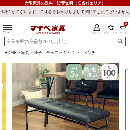
大型家具の送料・設置無料（※当社エリア）
ます。ご迷惑をおかけしまして誠に申し訳ございません。
0
MENU
ログイン
お気に入り
カート
ご利用ガイド
新規会員登録
店舗一覧
閲覧履歴
HOME
家具
椅子・チェア
ダイニングベンチ
よくある質問
キーワード・商品番号で探す
最短発送
冷感ラグ
冷感寝具
ワークデスク
ウィルトンラ