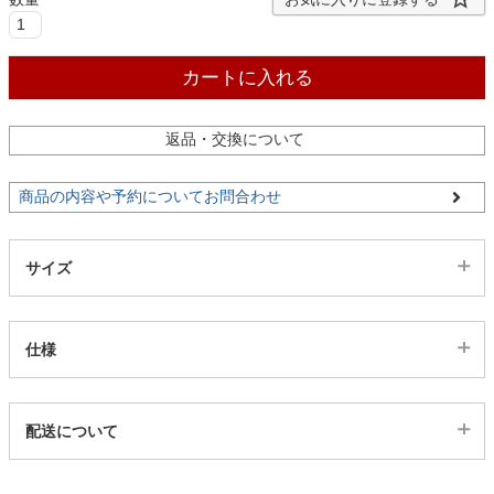
ファブリック
カートに入れる
カーテン
返品・交換について
ラグ
商品の内容や予約についてお問合わせ
マット
サイズ
収納用品
仕様
生活用品
代表sku
配送について
3101764
キッチン用品
配送について
サイズ