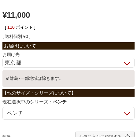
ベッド
¥
11,000
[
110
ポイント ]
収納家具
送料個別
¥
0
学習机
お届け先
ホームオフィス
※離島･一部地域は除きます。
こたつ
シリーズ：
ベンチ
寝具
お気に入りに登録する