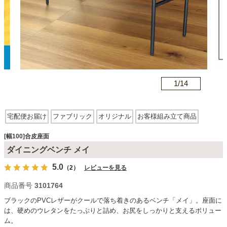
カテゴリから探す
ソファ
n
1/
14
テレビ台・リビング家具
宅配便お届け
ファブリック
オリジナル
お客様組み立て商品
合皮座面
スチール脚
ダイニングテーブル・セット
[幅100]合皮座面
ダイニングベンチ メイ
5.0
（2）
レビューを見る
椅子・チェア
商品番号
3101764
ブラックのPVCレザーがクールで落ち着きのあるベンチ「メイ」。座面に
食器棚・キッチン収納
は、硬めのウレタンをたっぷりと詰め、お尻をしっかりと支えるボリュー
ム。