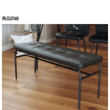
幅100×奥行35×高さ43.5(cm)
家電・照明器具
カラー
商品詳細
1色
インテリア雑貨
座面張地
合成皮革（PVC)
ガーデン
本体部材
合板（プライウッド）
タワー
脚部素材
スチール
脚部塗装
ラッカー塗装
梱包サイズ
約112ｘ39ｘ12.5(cm)