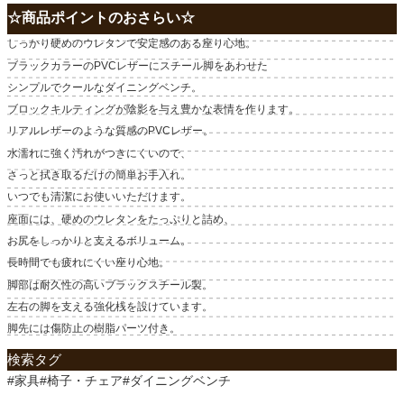
☆商品ポイントのおさらい☆
しっかり硬めのウレタンで安定感のある座り心地。
ブラックカラーのPVCレザーにスチール脚をあわせた
シンプルでクールなダイニングベンチ。
ブロックキルティングが陰影を与え豊かな表情を作ります。
リアルレザーのような質感のPVCレザー。
水濡れに強く汚れがつきにくいので、
さっと拭き取るだけの簡単お手入れ。
いつでも清潔にお使いいただけます。
座面には、硬めのウレタンをたっぷりと詰め、
お尻をしっかりと支えるボリューム。
長時間でも疲れにくい座り心地。
脚部は耐久性の高いブラックスチール製。
左右の脚を支える強化桟を設けています。
脚先には傷防止の樹脂パーツ付き。
検索タグ
#家具#椅子・チェア#ダイニングベンチ