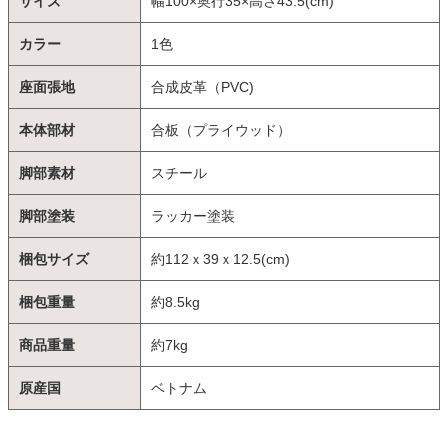
サイズ
幅100×奥行35×高さ43.5(cm)
カラー
1色
座面張地
合成皮革（PVC)
本体部材
合板（プライウッド）
脚部素材
スチール
脚部塗装
ラッカー塗装
梱包サイズ
約112ｘ39ｘ12.5(cm)
梱包重量
約8.5kg
商品重量
約7kg
原産国
ベトナム