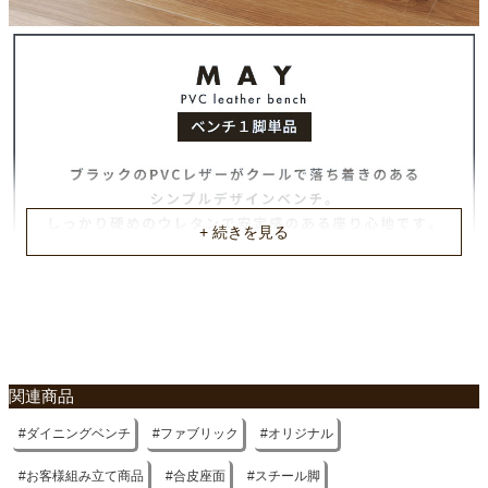
梱包重量
約8.5kg
商品重量
約7kg
原産国
ベトナム
組立説明書(PDF)
関連商品
ダイニングベンチ
ファブリック
オリジナル
お客様組み立て商品
合皮座面
スチール脚