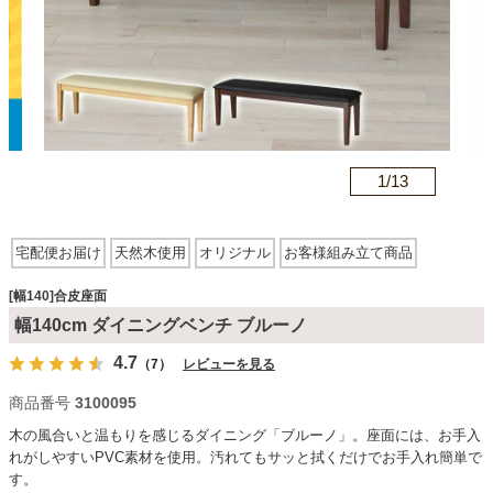
カテゴリから探す
ソファ
n
1/
13
テレビ台・リビング家具
宅配便お届け
天然木使用
オリジナル
お客様組み立て商品
合皮座面
木脚
ダイニングテーブル・セット
[幅140]合皮座面
幅140cm ダイニングベンチ ブルーノ
4.7
（7）
レビューを見る
椅子・チェア
商品番号
3100095
木の風合いと温もりを感じるダイニング「ブルーノ」。座面には、お手入
食器棚・キッチン収納
れがしやすいPVC素材を使用。汚れてもサッと拭くだけでお手入れ簡単で
す。