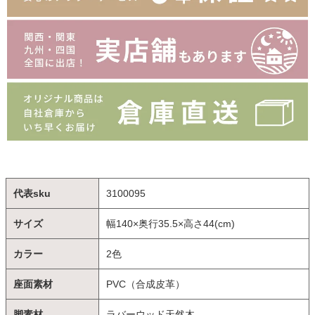
代表sku
3100095
サイズ
幅140×奥行35.5×高さ44(cm)
カラー
2色
座面素材
PVC（合成皮革）
脚素材
ラバーウッド天然木