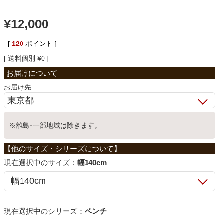
ベッド
¥
12,000
[
120
ポイント ]
収納家具
送料個別
¥
0
学習机
お届け先
ホームオフィス
※離島･一部地域は除きます。
こたつ
サイズ：
幅140cm
寝具
シリーズ：
ベンチ