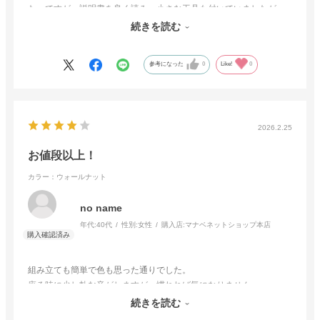
た。ですが、説明書を良く読み、小さな工具も付いていましたが、
家の電動を使いながら、約30分位で、組み立てでき、大満足でし
続きを読む
た。
参考になった
0
Like!
0
2026.2.25
お値段以上！
カラー：ウォールナット
no name
年代:
40代
性別:
女性
購入店:
マナベネットショップ本店
組み立ても簡単で色も思った通りでした。
座る時に少し軋む音がしますが、慣れれば気になりません。
他の方のレビューにもありましたが耐荷重の記載があれば購入しや
続きを読む
すいかと思います。