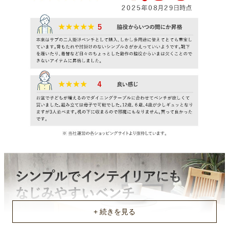
梱包サイズ
約144ｘ39ｘ14(cm)
商品重量
約9.5kg
原産国
ベトナム
組立説明書(PDF)