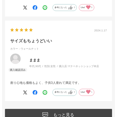
参考になった
0
Like!
0
2024.1.17
サイズもちょうどいい
カラー：ウォールナット
ままま
年代:
30代
性別:
女性
購入店:
マナベネットショップ本店
座り心地も価格もよく、子供3人座れて満足です。
参考になった
0
Like!
1
もっと見る