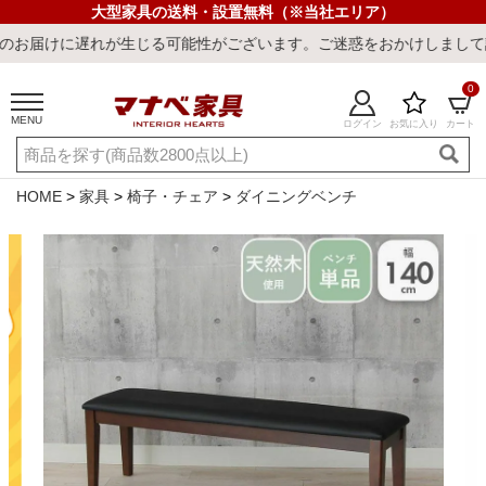
大型家具の送料・設置無料（※当社エリア）
が生じる可能性がございます。ご迷惑をおかけしまして誠に申し訳ござ
0
MENU
ログイン
お気に入り
カート
ご利用ガイド
新規会員登録
店舗一覧
閲覧履歴
HOME
家具
椅子・チェア
ダイニングベンチ
よくある質問
キーワード・商品番号で探す
最短発送
冷感ラグ
冷感寝具
ワークデスク
ウィルトンラ