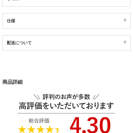
家電・照明器具
仕様
インテリア雑貨
代表sku
配送について
3100095
配送について
ガーデン
サイズ
幅140×奥行35.5×高さ44(cm)
タワー
カラー
商品詳細
2色
座面素材
PVC（合成皮革）
脚素材
ラバーウッド天然木