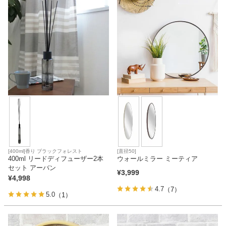
[400ml]香り ブラックフォレスト
[直径50]
400ml リードディフューザー2本
ウォールミラー ミーティア
セット アーバン
¥
3,999
¥
4,998
4.7
（7）
5.0
（1）