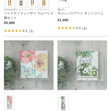
[430ml] 香り チェリー オリーブフラワー ク
[幅70]
リアエアー シトラスバーベナ
リードディフューザー フルーリ 2
キャンバスアート サントリーニ
個セット
¥
1,490
¥
5,980
4.3
（4）
4.3
（3）