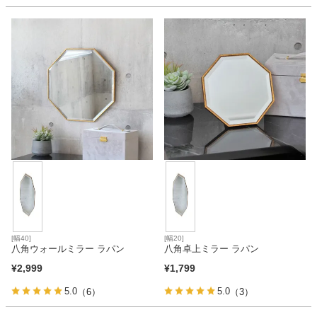
[幅40]
[幅20]
八角ウォールミラー ラパン
八角卓上ミラー ラパン
¥
2,999
¥
1,799
5.0
5.0
（6）
（3）