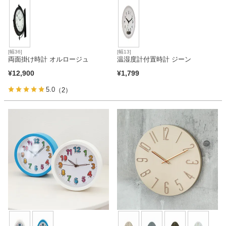
[幅36]
[幅13]
両面掛け時計 オルロージュ
温湿度計付置時計 ジーン
¥
12,900
¥
1,799
5.0
（2）