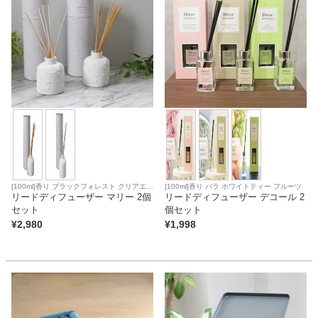
[100ml]香り ブラックフォレスト クリアエア
[100ml]香り バラ ホワイトティー フルーツ
ー
リードディフューザー マリー 2個
リードディフューザー デコール 2
セット
個セット
¥
2,980
¥
1,998