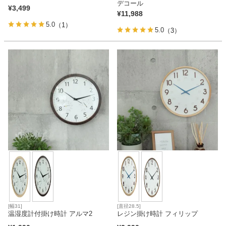
デコール
¥
3,499
¥
11,988
5.0
（1）
5.0
（3）
[幅31]
[直径28.5]
温湿度計付掛け時計 アルマ2
レジン掛け時計 フィリップ