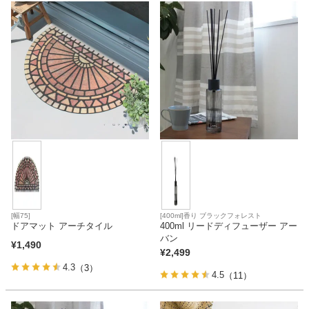
[幅75]
[400ml]香り ブラックフォレスト
ドアマット アーチタイル
400ml リードディフューザー アー
バン
¥
1,490
¥
2,499
4.3
（3）
4.5
（11）