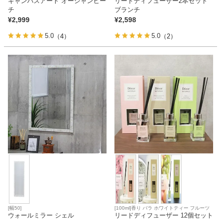
キャンバスアート オーシャンビー
リードディフューザー2本セット
チ
ブランチ
¥
2,999
¥
2,598
5.0
5.0
（4）
（2）
[幅50]
[100ml]香り バラ ホワイトティー フルーツ
ウォールミラー シェル
リードディフューザー 12個セット