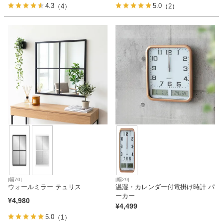
4.3
5.0
（4）
（2）
[幅70]
[幅29]
ウォールミラー テュリス
温湿・カレンダー付電掛け時計 パ
ーカー
¥
4,980
¥
4,499
5.0
（1）