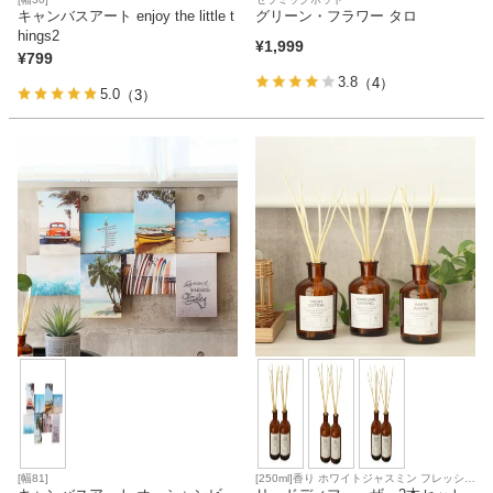
キャンバスアート enjoy the little t
グリーン・フラワー タロ
hings2
¥
1,999
¥
799
3.8
（4）
5.0
（3）
[幅81]
[250ml]香り ホワイトジャスミン フレッシュ
コットン スパークリングイブニング