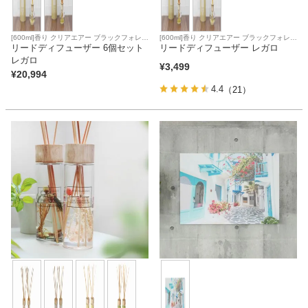
[600ml]香り クリアエアー ブラックフォレス
[600ml]香り クリアエアー ブラックフォレス
ト
リードディフューザー 6個セット
ト
リードディフューザー レガロ
レガロ
¥
3,499
¥
20,994
4.4
（21）