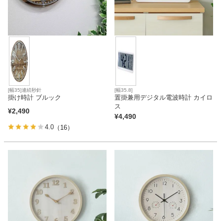
[幅35]連続秒針
[幅35.8]
掛け時計 ブルック
置掛兼用デジタル電波時計 カイロ
ス
¥
2,490
¥
4,490
4.0
（16）