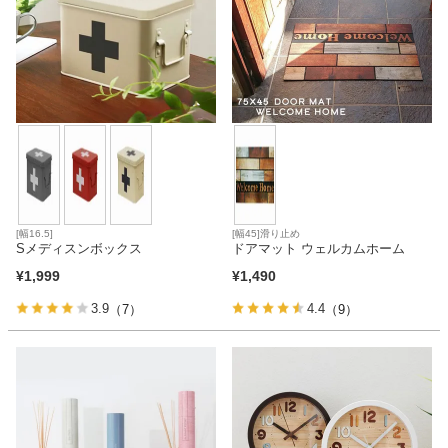
[幅16.5]
[幅45]滑り止め
Sメディスンボックス
ドアマット ウェルカムホーム
¥
1,999
¥
1,490
3.9
4.4
（7）
（9）