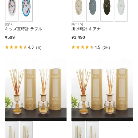
[幅12]
[幅31.5]
キッズ置時計 ラフル
掛け時計 キアナ
¥
599
¥
1,490
4.3
4.5
（6）
（36）