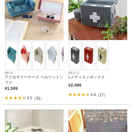
[幅24]
[幅32.2]
アクセサリーケース ベルベットソ
Lメディスンボックス
ファ
¥
2,499
¥
1,599
4.4
（17）
4.5
（31）