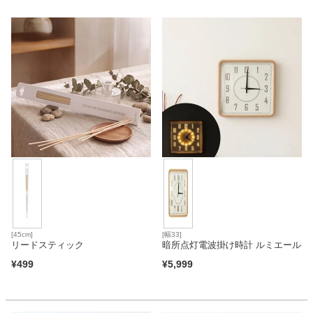
カテゴリから探す
ソファ
テレビ台・リビング家具
ダイニングテーブル・セット
[45cm]
[幅33]
椅子・チェア
リードスティック
暗所点灯電波掛け時計 ルミエール
¥
499
¥
5,999
食器棚・キッチン収納