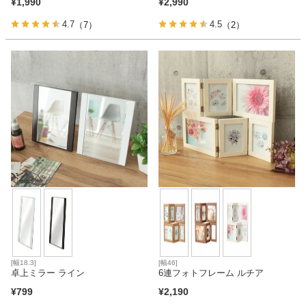
¥
1,990
¥
2,990
4.7
4.5
（7）
（2）
[幅18.3]
[幅46]
卓上ミラー ライン
6連フォトフレーム ルチア
¥
799
¥
2,190