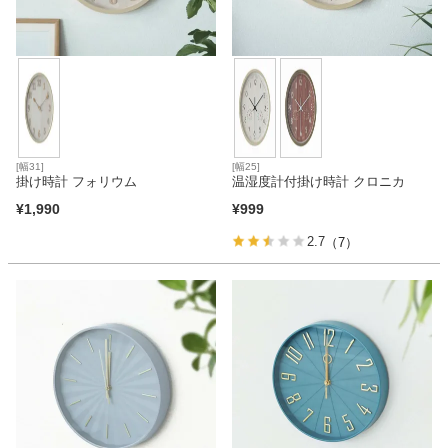
[幅31]
[幅25]
掛け時計 フォリウム
温湿度計付掛け時計 クロニカ
¥
1,990
¥
999
2.7
（7）