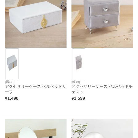
家電・照明器具
インテリア雑貨
ガーデン
タワー
[幅18]
[幅15]
アクセサリーケース ベルベッドリ
アクセサリーケース ベルベッドチ
ーフ
ェスト
¥
1,490
¥
1,599