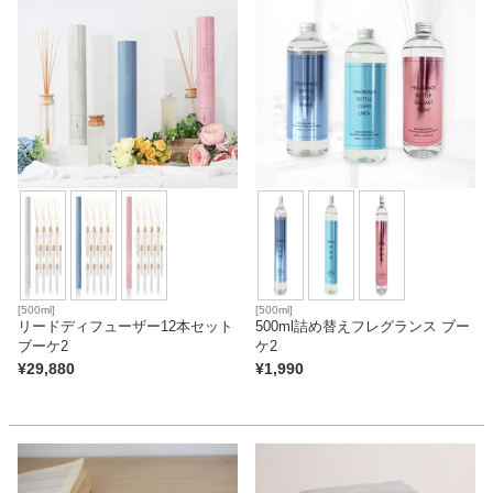
ファブリック
カーテン
ラグ
マット
収納用品
[500ml]
[500ml]
リードディフューザー12本セット
500ml詰め替えフレグランス ブー
ブーケ2
ケ2
¥
29,880
¥
1,990
生活用品
キッチン用品