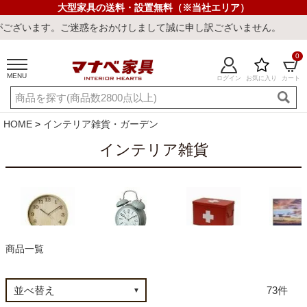
大型家具の送料・設置無料（※当社エリア）
誠に申し訳ございません。
0
MENU
ログイン
お気に入り
カート
ご利用ガイド
新規会員登録
店舗一覧
閲覧履歴
HOME
インテリア雑貨・ガーデン
よくある質問
インテリア雑貨
キーワード・商品番号で探す
救急箱
掛け時計
置き時計
アート･絵
商品一覧
最短発送
冷感ラグ
冷感寝具
ワークデスク
ウィルトンラ
73