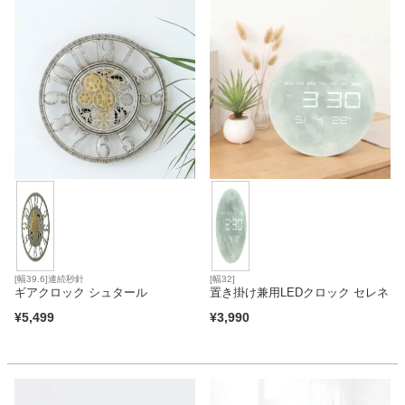
ベッド
収納家具
学習机
ホームオフィス
[幅39.6]連続秒針
[幅32]
こたつ
ギアクロック シュタール
置き掛け兼用LEDクロック セレネ
¥
5,499
¥
3,990
寝具