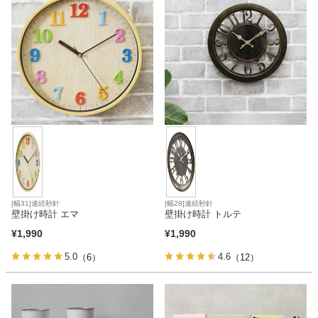
[幅31]連続秒針
[幅28]連続秒針
壁掛け時計 エマ
壁掛け時計 トルテ
¥
1,990
¥
1,990
5.0
4.6
（6）
（12）