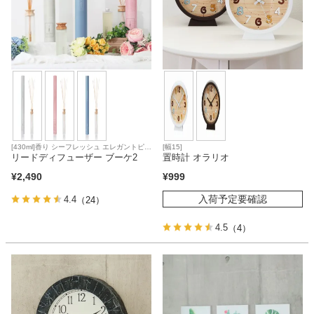
[430ml]香り シーフレッシュ エレガントピオ
[幅15]
ニー クリーンリネン
リードディフューザー ブーケ2
置時計 オラリオ
¥
2,490
¥
999
入荷予定要確認
4.4
（24）
4.5
（4）