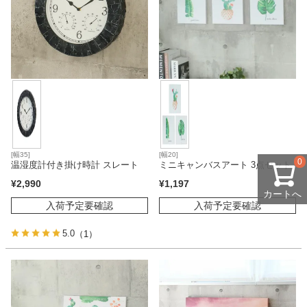
[幅35]
[幅20]
0
温湿度計付き掛け時計 スレート
ミニキャンバスアート 3点セット
¥
2,990
¥
1,197
カートへ
入荷予定要確認
入荷予定要確認
5.0
（1）