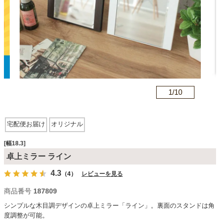
カテゴリから探す
ソファ
n
1/
10
テレビ台・リビング家具
宅配便お届け
オリジナル
ダイニングテーブル・セット
[幅18.3]
卓上ミラー ライン
椅子・チェア
4.3
（4）
レビューを見る
商品番号
187809
食器棚・キッチン収納
シンプルな木目調デザインの卓上ミラー「ライン」。裏面のスタンドは角
度調整が可能。