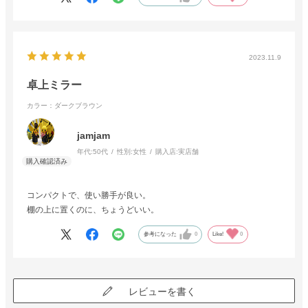
2023.11.9
卓上ミラー
カラー：ダークブラウン
jamjam
年代:
50代
性別:
女性
購入店:
実店舗
コンパクトで、使い勝手が良い。
棚の上に置くのに、ちょうどいい。
参考になった
0
Like!
0
レビューを書く