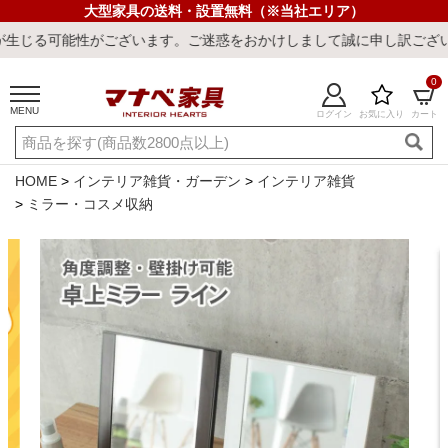
大型家具の送料・設置無料（※当社エリア）
がございます。ご迷惑をおかけしまして誠に申し訳ございません。
0
MENU
ログイン
お気に入り
カート
ご利用ガイド
新規会員登録
店舗一覧
閲覧履歴
HOME
インテリア雑貨・ガーデン
インテリア雑貨
ミラー・コスメ収納
よくある質問
キーワード・商品番号で探す
最短発送
冷感ラグ
冷感寝具
ワークデスク
ウィルトンラ