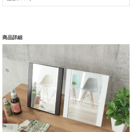
187809
配送について
家電・照明器具
サイズ
幅18.3×奥行2×高さ22.8(cm)
カラー
インテリア雑貨
商品詳細
2色
フレーム
ガーデン
ABS樹脂
機能
タワー
角度調整、壁掛け可能（フック穴）、滑り止め
原産国
中国