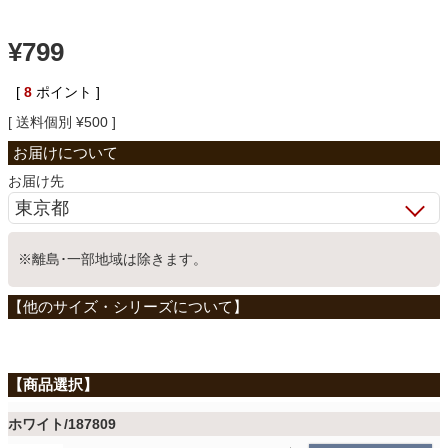
ベッド
¥
799
[
8
ポイント ]
収納家具
送料個別
¥
500
学習机
お届け先
ホームオフィス
※離島･一部地域は除きます。
こたつ
寝具
ホワイト/187809