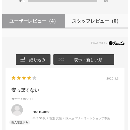
★
1
(0)
ユーザーレビュー
（4）
スタッフレビュー
（0）
絞り込み
表示：新しい順
2026.3.3
安っぽくない
カラー：ホワイト
no name
年代:
50代
性別:
女性
購入店:
マナベネットショップ本店