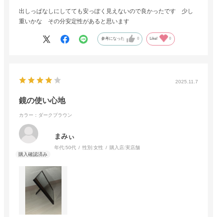
出しっぱなしにしてても安っぽく見えないので良かったです 少し
重いかな その分安定性があると思います
参考になった
0
Like!
0
2025.11.7
鏡の使い心地
カラー：ダークブラウン
まみぃ
年代:
50代
性別:
女性
購入店:
実店舗