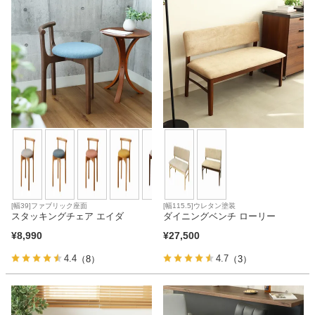
[幅39]ファブリック座面
[幅115.5]ウレタン塗装
スタッキングチェア エイダ
ダイニングベンチ ローリー
¥
8,990
¥
27,500
4.4
4.7
（8）
（3）