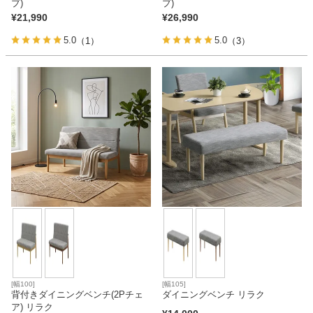
プ)
プ)
¥
21,990
¥
26,990
5.0
5.0
（1）
（3）
[幅100]
[幅105]
背付きダイニングベンチ(2Pチェ
ダイニングベンチ リラク
ア) リラク