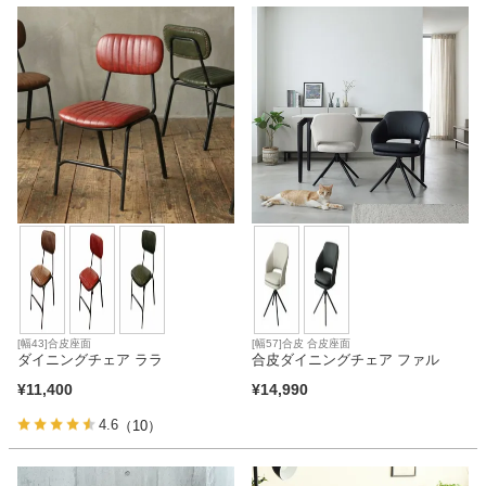
[幅43]合皮座面
[幅57]合皮 合皮座面
ダイニングチェア ララ
合皮ダイニングチェア ファル
¥
11,400
¥
14,990
4.6
（10）