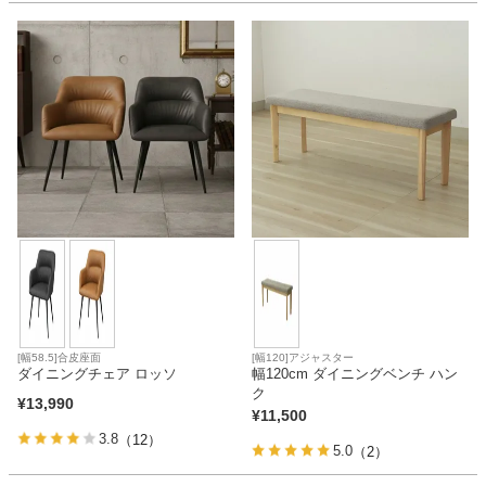
[幅58.5]合皮座面
[幅120]アジャスター
ダイニングチェア ロッソ
幅120cm ダイニングベンチ ハン
ク
¥
13,990
¥
11,500
3.8
（12）
5.0
（2）