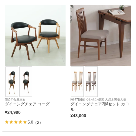
[幅54]合皮座面
[幅47]国産 ウレタン塗装 天然木突板天板
ダイニングチェア コーダ
ダイニングチェア2脚セット カロ
ル
¥
24,990
¥
43,000
5.0
（2）