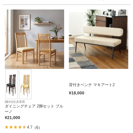
家電・照明器具
インテリア雑貨
ガーデン
タワー
背付きベンチ マキアート2
¥
18,000
[幅46]合皮座面
ダイニングチェア 2脚セット ブル
ーノ
¥
21,000
4.7
（6）