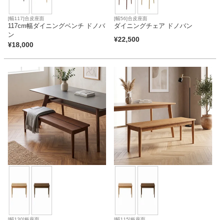
[幅117]合皮座面
[幅56]合皮座面
117cm幅ダイニングベンチ ドノバ
ダイニングチェア ドノバン
ン
¥
22,500
¥
18,000
[幅130]板座面
[幅115]板座面