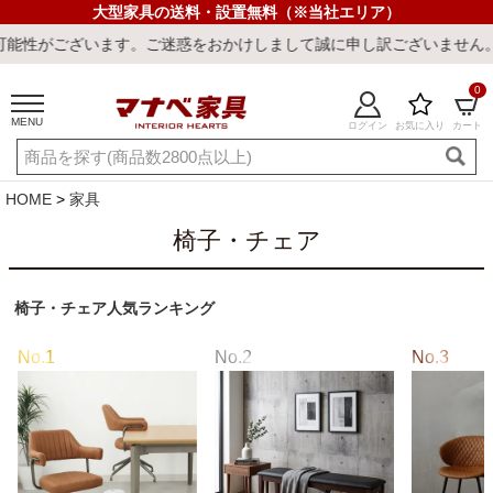
大型家具の送料・設置無料（※当社エリア）
して誠に申し訳ございません。
0
MENU
ログイン
お気に入り
カート
ご利用ガイド
新規会員登録
店舗一覧
閲覧履歴
HOME
家具
よくある質問
椅子・チェア
キーワード・商品番号で探す
椅子・チェア人気ランキング
最短発送
冷感ラグ
冷感寝具
ワークデスク
ウィルトンラ