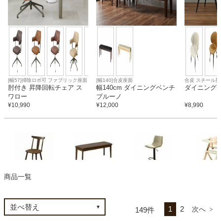
カテゴリから探す
ソファ
[幅57]掃除ロボ可 ファブリック座面
[幅140]合皮座面
合皮 スチール脚
肘付き 昇降回転チェア ス
幅140cm ダイニングベンチ
ダイニングチ
ワロー
ブルーノ
テレビ台・リビング家具
¥
10,990
¥
12,000
¥
8,990
ダイニングテーブル・セット
椅子・チェア
ダイニングチェア
ダイニングベンチ
カウンターチェア
ベビーチェ
商品一覧
食器棚・キッチン収納
1
2
149