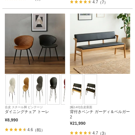
ファブリック
4.7
（7）
カーテン
ラグ
マット
収納用品
生活用品
合皮 スチール脚 ビンテージ
[幅140]合皮座面
ダイニングチェア トーレ
背付きベンチ ガーディ＆ベルガー
2
¥
8,990
¥
21,990
キッチン用品
4.6
（81）
4.7
（3）