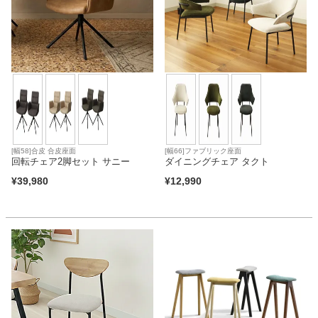
[幅58]合皮 合皮座面
[幅66]ファブリック座面
回転チェア2脚セット サニー
ダイニングチェア タクト
¥
39,980
¥
12,990