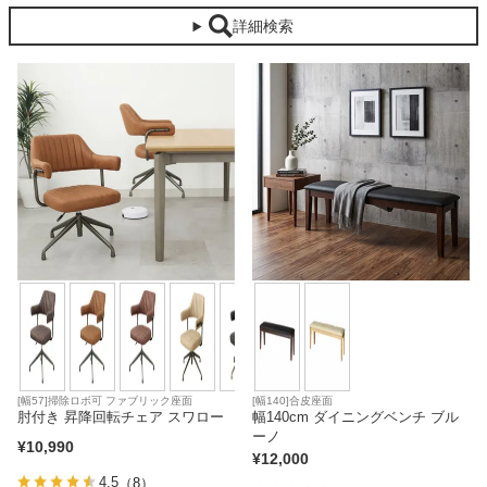
詳細検索
ベッド
収納家具
学習机
ホームオフィス
こたつ
[幅57]掃除ロボ可 ファブリック座面
[幅140]合皮座面
寝具
肘付き 昇降回転チェア スワロー
幅140cm ダイニングベンチ ブル
ーノ
¥
10,990
¥
12,000
4.5
（8）