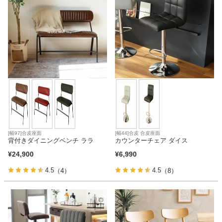
[幅97]合皮座面
[幅44]合皮 合皮座面
背付きダイニングベンチ ララ
カウンターチェア ダイス
¥
24,900
¥
6,990
4.5
4.5
（4）
（8）