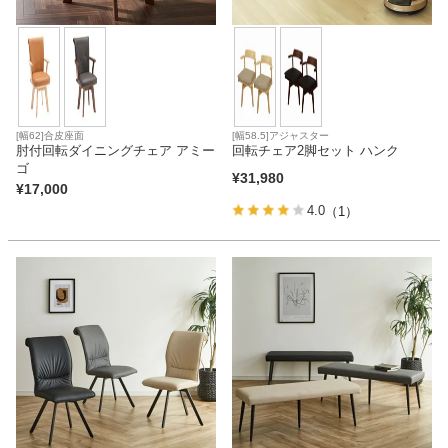
[幅62]合皮座面
[幅58.5]アジャスター
肘付回転ダイニングチェア アミー
回転チェア2脚セット ハンク
ゴ
¥
31,980
¥
17,000
4.0
（1）