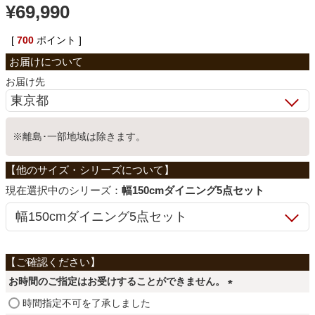
¥
69,990
ベッド
[
700
ポイント ]
収納家具
お届け先
学習机
※離島･一部地域は除きます。
ホームオフィス
シリーズ：
幅150cmダイニング5点セット
こたつ
寝具
お時間のご指定はお受けすることができません。
(
時間指定不可を了承しました