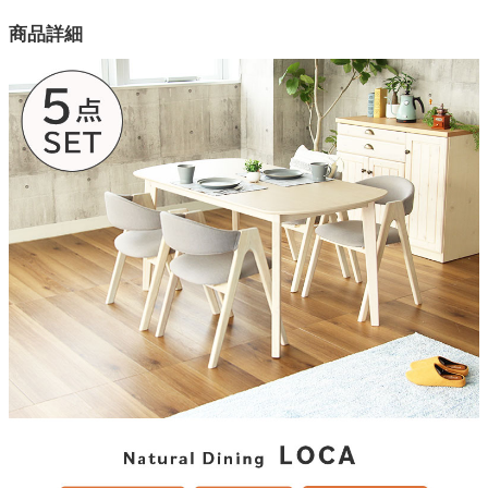
カラー
商品詳細
3色
テーブル天板素材
オーク突板
テーブル天板塗装
ラッカー塗装
チェア座面
ファブリック
テーブル・チェア脚部素材
天然木
チェアサイズ
幅50×奥行52×高さ70ｘ座面高44(cm)
梱包サイズ
約83ｘ11.5ｘ153/58ｘ53ｘ100(2個)(cm)