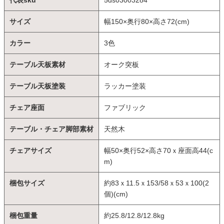
代表sku
5ds03003284
サイズ
幅150×奥行80×高さ72(cm)
カラー
3色
テーブル天板素材
オーク突板
テーブル天板塗装
ラッカー塗装
チェア座面
ファブリック
テーブル・チェア脚部素材
天然木
チェアサイズ
幅50×奥行52×高さ70ｘ座面高44(c
m)
梱包サイズ
約83ｘ11.5ｘ153/58ｘ53ｘ100(2
個)(cm)
梱包重量
約25.8/12.8/12.8kg