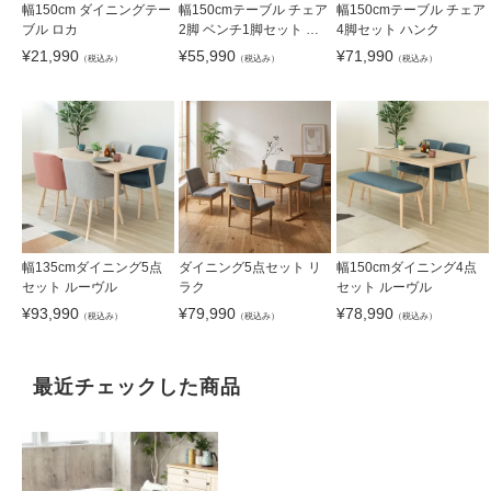
幅150cm ダイニングテー
幅150cmテーブル チェア
幅150cmテーブル チェア
ブル ロカ
2脚 ベンチ1脚セット ハ
4脚セット ハンク
ンク
¥
21,990
¥
55,990
¥
71,990
（税込み）
（税込み）
（税込み）
幅135cmダイニング5点
ダイニング5点セット リ
幅150cmダイニング4点
セット ルーヴル
ラク
セット ルーヴル
¥
93,990
¥
79,990
¥
78,990
（税込み）
（税込み）
（税込み）
最近チェックした商品