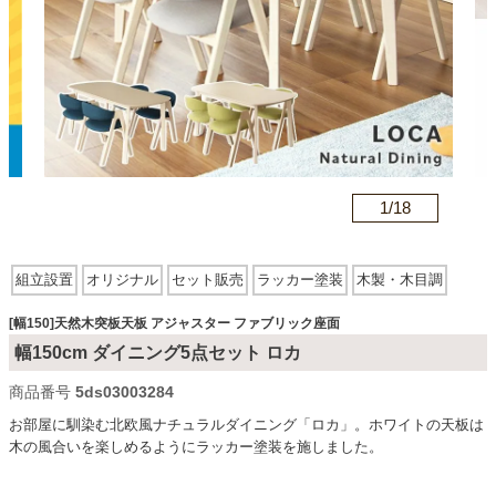
カテゴリから探す
ソファ
n
1/
18
テレビ台・リビング家具
組立設置
オリジナル
セット販売
ラッカー塗装
木製・木目調
ダイニングテーブル・セット
天然木突板天板
スクエア型
アジャスター有
ファブリック座面
[幅150]天然木突板天板 アジャスター ファブリック座面
木脚
幅150cm ダイニング5点セット ロカ
椅子・チェア
商品番号
5ds03003284
お部屋に馴染む北欧風ナチュラルダイニング「ロカ」。ホワイトの天板は
木の風合いを楽しめるようにラッカー塗装を施しました。
食器棚・キッチン収納