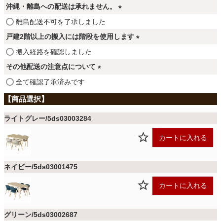
ファブリック
必
沖縄・離島への配送は承れません。
須
(
離島配送不可を了承しました
)
必
カーテン
戸建2階以上の搬入には階段を使用します
須
(
搬入経路を確認しました
)
必
その他配送の注意点について
ラグ
須
(
全て確認了承済みです
)
必
須
マット
)
ライトグレー/5ds03003284
カートに入れる
収納用品
ネイビー/5ds03001475
生活用品
カートに入れる
キッチン用品
グリーン/5ds03002687