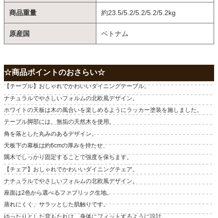
商品重量
約23.5/5.2/5.2/5.2/5.2kg
原産国
ベトナム
☆商品ポイントのおさらい☆
【テーブル】おしゃれでかわいいダイニングテーブル。
ナチュラルでやさしいフォルムの北欧風デザイン。
ホワイトの天板は木の風合いを楽しめるようにラッカー塗装を施しました。
テーブル脚部には、無垢の天然木を使用。
角を落とした丸みのあるデザイン。
天板下の幕板は約6cmの厚みを持たせ、
隅木でしっかり固定することで強度を保ちます。
【チェア】おしゃれでかわいいダイニングチェア。
ナチュラルでやさしいフォルムの北欧風デザイン。
座面は2色から選べるファブリック生地。
蒸れにくく、サラッとした肌触りです。
ゆったりとした背もたれは、身体にフィットするように設計。