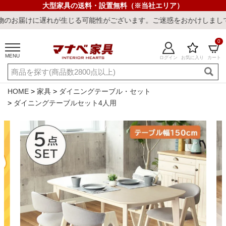
大型家具の送料・設置無料（※当社エリア）
生じる可能性がございます。ご迷惑をおかけしまして誠に申し訳ござい
0
MENU
ログイン
お気に入り
カート
ご利用ガイド
新規会員登録
店舗一覧
閲覧履歴
HOME
家具
ダイニングテーブル・セット
ダイニングテーブルセット4人用
よくある質問
キーワード・商品番号で探す
最短発送
冷感ラグ
冷感寝具
ワークデスク
ウィルトンラ