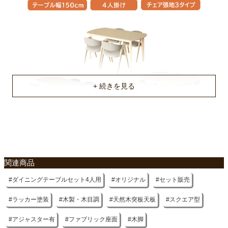
梱包重量
約25.8/12.8/12.8kg
商品重量
約23.5/5.2/5.2/5.2/5.2kg
原産国
ベトナム
不要家具のお引き取りに関して
関連商品
ダイニングテーブルセット4人用
オリジナル
セット販売
ラッカー塗装
木製・木目調
天然木突板天板
スクエア型
アジャスター有
ファブリック座面
木脚