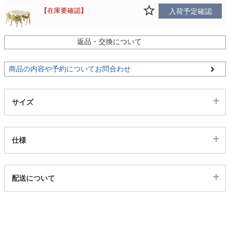
在庫要確認
入荷予定確認
家電・照明器具
返品・交換について
インテリア雑貨
商品の内容や予約についてお問合わせ
ガーデン
サイズ
タワー
仕様
代表sku
配送について
5ds03003284
配送について
サイズ
幅150×奥行80×高さ72(cm)