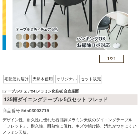
カテゴリから探す
ソファ
n
1/
21
テレビ台・リビング家具
宅配便お届け
天然木使用
オリジナル
セット販売
ダイニングテーブル・セット
お客様組み立て商品
石目調
メラミン化粧板
スクエア型
合皮座面
[テーブル/チェアx4]メラミン化粧板 合皮座面
スチール脚
135幅ダイニングテーブル 5点セット フレッド
椅子・チェア
商品番号
5ds03003719
デザイン性、耐久性に優れた石目調メラミン天板のダイニングテーブル
「フレッド」。耐久性、耐熱性に優れ、キズや焼け跡、汚れがつきにくい
食器棚・キッチン収納
メラミン天板。