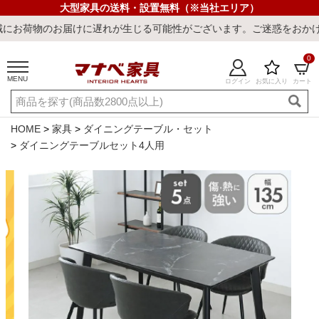
大型家具の送料・設置無料（※当社エリア）
お届けに遅れが生じる可能性がございます。ご迷惑をおかけしまして誠
0
MENU
ログイン
お気に入り
カート
ご利用ガイド
新規会員登録
店舗一覧
閲覧履歴
HOME
家具
ダイニングテーブル・セット
ダイニングテーブルセット4人用
よくある質問
キーワード・商品番号で探す
最短発送
冷感ラグ
冷感寝具
ワークデスク
ウィルトンラ