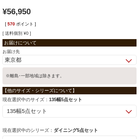
¥
56,950
ベッド
[
570
ポイント ]
収納家具
送料個別
¥
0
お届け先
学習机
ホームオフィス
※離島･一部地域は除きます。
こたつ
サイズ：
135幅5点セット
寝具
シリーズ：
ダイニング5点セット