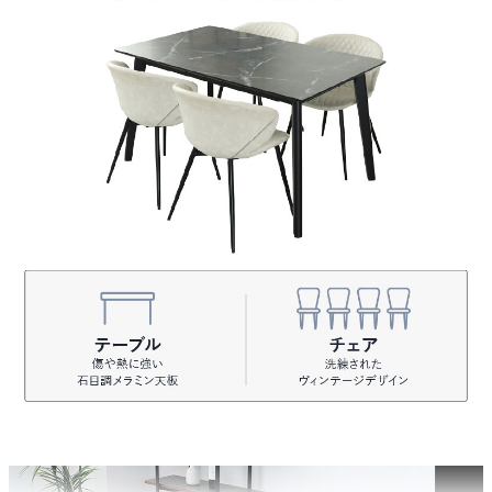
テーブル脚部
カートに入れる
ラバーウッド無垢
チェア座面
デスクBKチェアBK/5ds03003728
PU
カートに入れる
チェア脚部
スチール
デスクBKチェアRE/5ds03003729
チェアサイズ
残りわずか
カートに入れる
約幅56×奥行60×高さ77×座面高48.5(cm)
【配送目安：9月下旬以降】
チェア原産国
デスクBKチェアBR/5ds03003730
中国
残りわずか
カートに入れる
【配送目安：10月上旬以降】
原産国
ベトナム