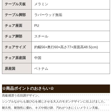
テーブル天板
メラミン
テーブル脚部
ラバーウッド無垢
チェア座面
PU
チェア脚部
スチール
チェアサイズ
約幅56×奥行60×高さ77×座面高48.5(cm)
チェア原産国
中国
原産国
ベトナム
☆商品ポイントのおさらい☆
高級感漂う石目調デザイン。
シンプルながらも遊び心を感じさせる大人のモダンデザインに仕上げました。
耐久性、耐熱性に優れ、キズや焼け跡、汚れがつきにくいメラミン天板。