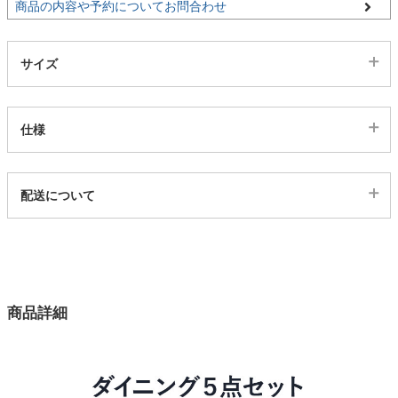
商品の内容や予約についてお問合わせ
家電・照明器具
デスクGYBEチェアRE/5ds03003723
サイズ
残りわずか
カートに入れる
【配送目安：9月下旬以降】
インテリア雑貨
仕様
デスクGYBEチェアBR/5ds03003724
残りわずか
ガーデン
カートに入れる
代表sku
【配送目安：10月上旬以降】
配送について
5ds03003719
デスクBKチェアIV/5ds03003725
配送について
タワー
サイズ
カートに入れる
幅135×奥行80×高さ72(cm)
カラー
デスクBKチェアCAM/5ds03003726
商品詳細
12色
カートに入れる
テーブル天板
メラミン
デスクBKチェアGY/5ds03003727