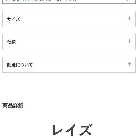
家電・照明器具
サイズ
インテリア雑貨
仕様
ガーデン
代表sku
配送について
5ds03003333
配送について
タワー
サイズ
幅150×奥行95×高さ70(cm)
カラー
商品詳細
2色
木部
ラバーウッド