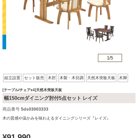
カテゴリから探す
ソファ
n
1/
5
テレビ台・リビング家具
組立設置
セット販売
木肘
木製・木目調
天然木突板天板
木脚
ダイニングテーブル・セット
回転
[テーブル/チェアx4]天然木突板天板
幅150cmダイニング肘付5点セット レイズ
椅子・チェア
商品番号
5ds03003333
木の質感や温かみを味わえるダイニングシリーズ『レイズ』
食器棚・キッチン収納
¥
91,990