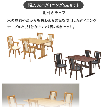
座面
PVC
天板
オーク/ウォールナット突板
チェアサイズ
65x59x75(cm)
座面高
43(cm)
原産国
ベトナム