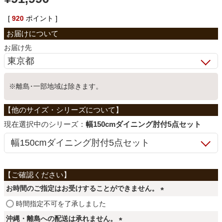
ベッド
[
920
ポイント ]
お届け先
収納家具
学習机
※離島･一部地域は除きます。
ホームオフィス
シリーズ：
幅150cmダイニング肘付5点セット
こたつ
お時間のご指定はお受けすることができません。
寝具
(
時間指定不可を了承しました
必
沖縄・離島への配送は承れません。