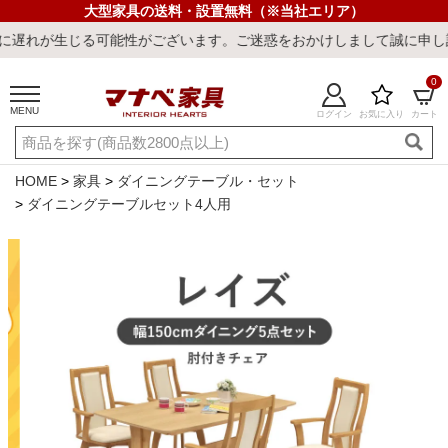
大型家具の送料・設置無料（※当社エリア）
可能性がございます。ご迷惑をおかけしまして誠に申し訳ございません
0
MENU
ログイン
お気に入り
カート
ご利用ガイド
新規会員登録
店舗一覧
閲覧履歴
HOME
家具
ダイニングテーブル・セット
ダイニングテーブルセット4人用
よくある質問
キーワード・商品番号で探す
最短発送
冷感ラグ
冷感寝具
ワークデスク
ウィルトンラ