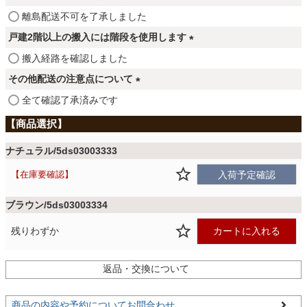
ファブリック
須
(
離島配送不可を了承しました
)
必
戸建2階以上の搬入には階段を使用します
須
カーテン
(
搬入経路を確認しました
)
必
その他配送の注意点について
須
ラグ
(
全て確認了承済みです
)
必
須
)
マット
ナチュラル/5ds03003333
在庫要確認
入荷予定確認
収納用品
ブラウン/5ds03003334
残りわずか
カートに入れる
生活用品
返品・交換について
キッチン用品
商品の内容や予約についてお問合わせ