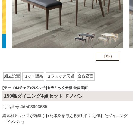
カテゴリから探す
ソファ
1/
10
n
テレビ台・リビング家具
組立設置
セット販売
セラミック天板
合皮座面
ダイニングテーブル・セット
[テーブル/チェアx2/ベンチ]セラミック天板 合皮座面
150幅ダイニング4点セット ドノバン
椅子・チェア
商品番号
4ds03003685
異素材ミックスが洗練された印象を与える実用性にも優れたダイニング
『ドノバン』
食器棚・キッチン収納