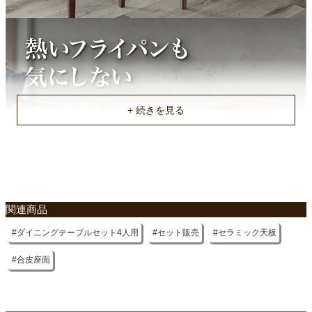
117x37x45(cm)
原産国
中国
不要家具のお引き取りに関して
関連商品
ダイニングテーブルセット4人用
セット販売
セラミック天板
合皮座面