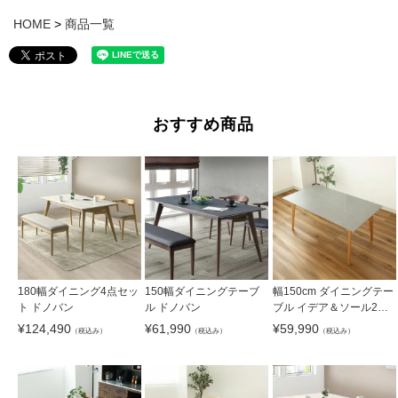
HOME
商品一覧
おすすめ商品
180幅ダイニング4点セッ
150幅ダイニングテーブ
幅150cm ダイニングテー
ト ドノバン
ル ドノバン
ブル イデア＆ソール2（4
本脚）
¥
124,490
¥
61,990
¥
59,990
（税込み）
（税込み）
（税込み）