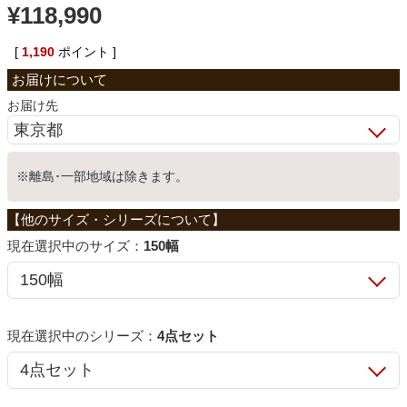
¥
118,990
ベッド
[
1,190
ポイント ]
収納家具
お届け先
学習机
※離島･一部地域は除きます。
ホームオフィス
サイズ：
150幅
こたつ
シリーズ：
4点セット
寝具