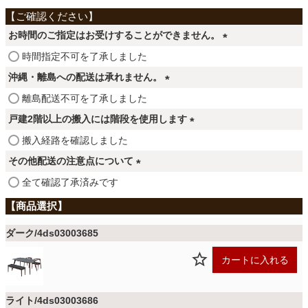
ファブリック
お時間のご指定はお受けすることができません。
カーテン
(
時間指定不可を了承しました
必
沖縄・離島への配送は承れません。
須
(
離島配送不可を了承しました
ラグ
)
必
戸建2階以上の搬入には階段を使用します
須
(
搬入経路を確認しました
)
マット
必
その他配送の注意点について
須
(
全て確認了承済みです
)
収納用品
必
須
)
ダーク/4ds03003685
生活用品
カートに入れる
キッチン用品
ライト/4ds03003686