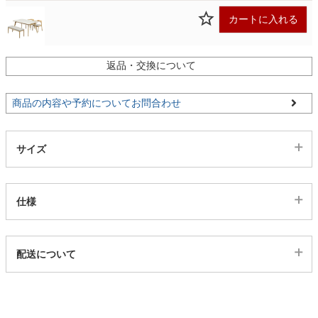
カートに入れる
家電・照明器具
返品・交換について
インテリア雑貨
商品の内容や予約についてお問合わせ
ガーデン
サイズ
タワー
仕様
代表sku
配送について
4ds03003685
配送について
サイズ
幅150×奥行85×高さ73(cm)