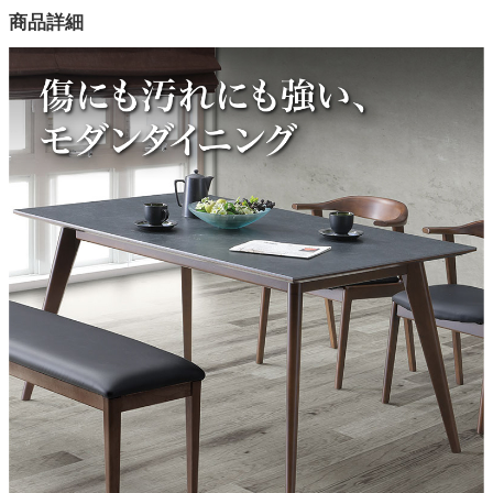
商品詳細
カラー
2色
天板素材
セラミック
脚部素材
カバ材
座面素材
PU(合成皮革)
チェアサイズ
56x55x70(cm)
座面高さ
45cm
ベンチサイズ