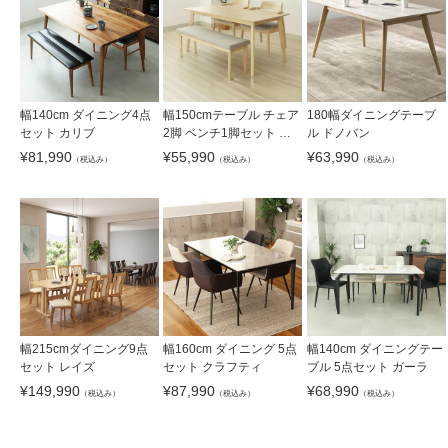
幅140cm ダイニング4点
幅150cmテーブル チェア
180幅ダイニングテーブ
セット カリブ
2脚 ベンチ1脚セット ハ
ル ドノバン
ンク
¥
81,990
¥
55,990
¥
63,990
（税込み）
（税込み）
（税込み）
幅215cmダイニング9点
幅160cm ダイニング 5点
幅140cm ダイニングテー
セット レイズ
セット クラフティ
ブル 5点セット ガーラ
¥
149,990
¥
87,990
¥
68,990
（税込み）
（税込み）
（税込み）