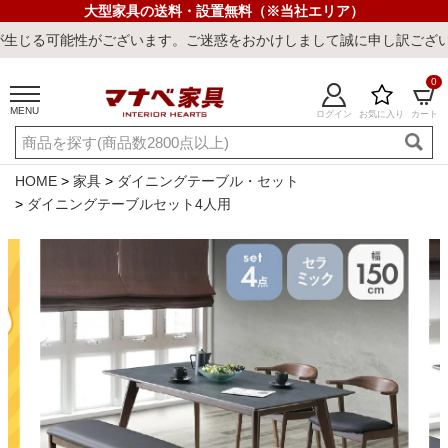
大型家具の送料・設置無料（※当社エリア）
ざいます。ご迷惑をおかけしまして誠に申し訳ございません。
0
MENU
ログイン
お気に入り
カート
ご利用ガイド
新規会員登録
店舗一覧
閲覧履歴
HOME
家具
ダイニングテーブル・セット
ダイニングテーブルセット4人用
よくある質問
キーワード・商品番号で探す
最短発送
冷感ラグ
冷感寝具
ワークデスク
ウィルトンラ