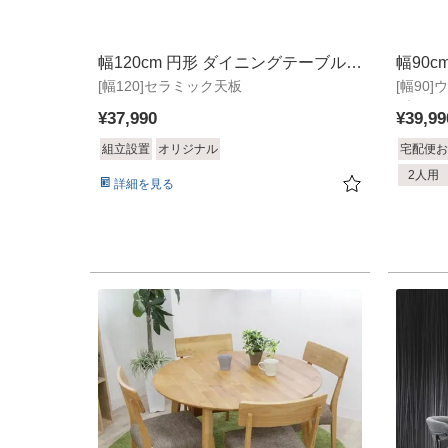
幅120cm 円形 ダイニングテーブル
幅90
[幅120]セラミック天板
スレイ2
[幅90
ルコ2
ブリッ
¥
37,990
¥
39,99
組立設置
オリジナル
宅配便お
2人用
詳細を見る