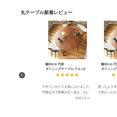
丸テーブル新着レビュー
幅90cm 円形
幅90cm 
ダイニングテーブル アルコ2
ダイニング
デザインがとても気に入りました。
思ったより天
円形なので部屋が広く見え、2人で
で良かったか
使うのにちょうど良いサイズです。
い勝手はとて
詳細を見る
椅子の座り心地も良く、価格以上の
2人でゆった
品質だと感じました。おすすめでき
分食事出来ま
るダイニングセットです。
天板の木目部