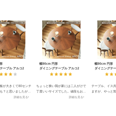
円形
幅90cm 円形
幅90cm 円形
テーブル アルコ2
ダイニングテーブル アルコ2
ダイニングテー
板が大きくて80センチ
ちょっと狭い我が家には二人がけで
テーブル、イス
も？と思いましたが使
丁度いいサイズでした。値段もお手
ますが、やっと
も良くて、
頃です。
なので、愛用し
詳細を見る
詳細を見る
り使えるし３人でも充
す。
分にたくさん小さな穴