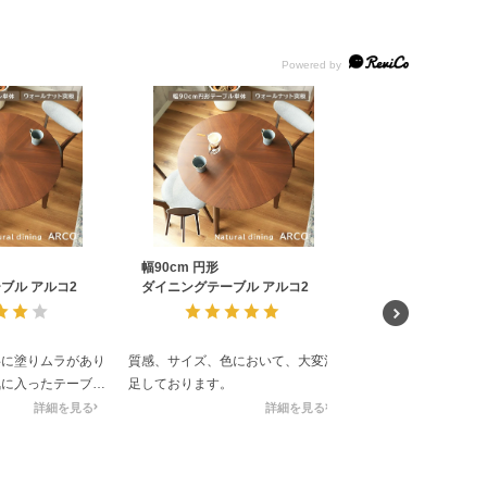
幅90cm 円形
幅110cm円形ダ
ブル アルコ2
ダイニングテーブル アルコ2
ブル フローラ
共に塗りムラがあり
質感、サイズ、色において、大変満
質感とても良く、傷
気に入ったテーブル
足しております。
ません。
たいと思います☆
大きさ丁度で7人くら
詳細を見る
詳細を見る
す。
買って良かったです