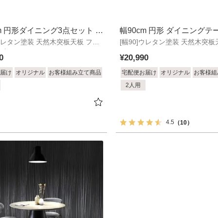
cm 円形ダイニング3点セット ア
幅90cm 円形 ダイニングテ
]ウレタン塗装 天然木突板天板 ファ
[幅90]ウレタン塗装 天然木突板
ルコ2
ク座面
0
¥
20,990
届け
オリジナル
お客様組み立て商品
宅配便お届け
オリジナル
お客様組
2人用
4.5
（10）