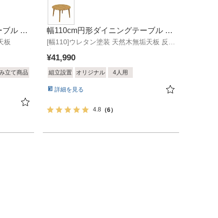
ーブル ア
幅110cm円形ダイニングテーブル フ
天板
[幅110]ウレタン塗装 天然木無垢天板 反り
ローラ
止め
¥
41,990
み立て商品
組立設置
オリジナル
4人用
詳細を見る
4.8
（6）