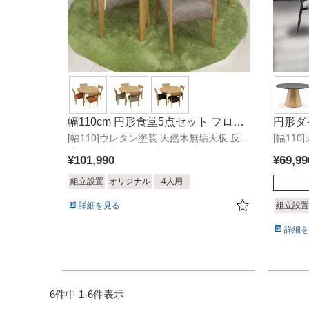
幅110cm 円形食堂5点セット フロー
円形ダ
[幅110]ウレタン塗装 天然木無垢天板 反り
ラ
[幅11
止め 合皮座面 ファブリック座面
¥
101,990
¥
69,99
組立設置
オリジナル
4人用
詳細を見る
組立設置
詳細を
6
件中
1
-
6
件表示