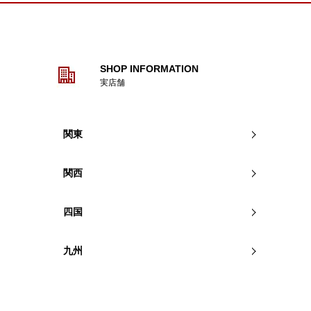
こだけ気になりました
しゃれで色も気に入っ
うなデザインのものと
SHOP INFORMATION
ちらが一番安かったで
実店舗
っしりと安定感もあ
関東
さんを回ったけど結果
良かったと思います。
方も、とても丁寧に対
関西
嬉しかったです。
四国
九州