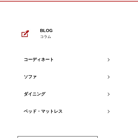
があいててそ
が、
デザインもお
ているし、
他社の同じよ
BLOG
比較してもこ
コラム
す。
値段の割にど
り、
コーディネート
色々な家具屋
こちらにして
店舗の担当の
ソファ
応してくれて
ダイニング
ベッド・マットレス