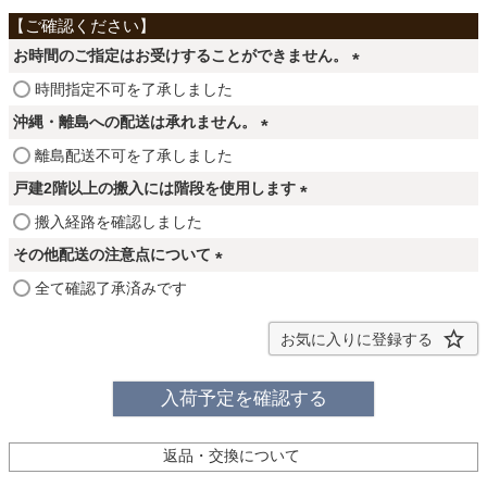
ファブリック
お時間のご指定はお受けすることができません。
カーテン
(
時間指定不可を了承しました
必
沖縄・離島への配送は承れません。
須
(
離島配送不可を了承しました
ラグ
)
必
戸建2階以上の搬入には階段を使用します
須
(
搬入経路を確認しました
)
マット
必
その他配送の注意点について
須
(
全て確認了承済みです
)
収納用品
必
須
お気に入りに登録する
)
生活用品
入荷予定を確認する
返品・交換について
キッチン用品