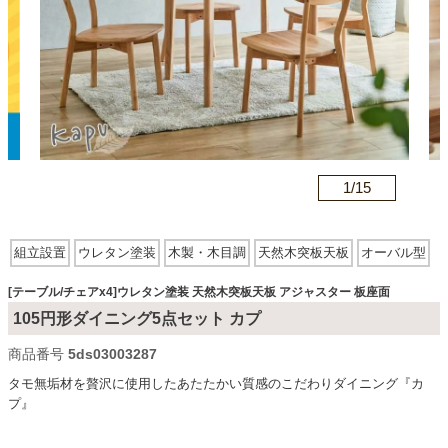
カテゴリから探す
ソファ
n
1/
15
テレビ台・リビング家具
組立設置
ウレタン塗装
木製・木目調
天然木突板天板
オーバル型
ダイニングテーブル・セット
アジャスター有
板座面
木脚
[テーブル/チェアx4]ウレタン塗装 天然木突板天板 アジャスター 板座面
105円形ダイニング5点セット カプ
椅子・チェア
商品番号
5ds03003287
タモ無垢材を贅沢に使用したあたたかい質感のこだわりダイニング『カ
プ』
食器棚・キッチン収納