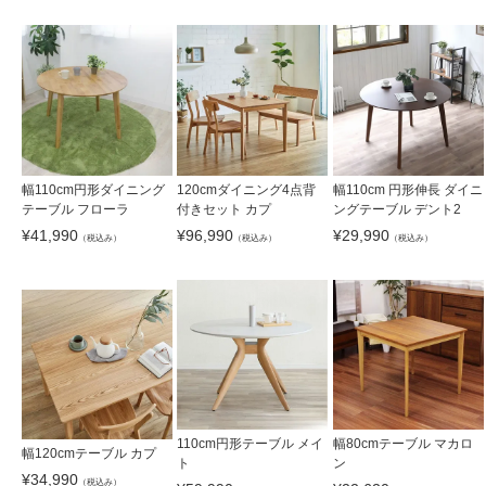
幅110cm円形ダイニング
120cmダイニング4点背
幅110cm 円形伸長 ダイニ
テーブル フローラ
付きセット カプ
ングテーブル デント2
¥
41,990
¥
96,990
¥
29,990
（税込み）
（税込み）
（税込み）
110cm円形テーブル メイ
幅80cmテーブル マカロ
幅120cmテーブル カプ
ト
ン
¥
34,990
（税込み）