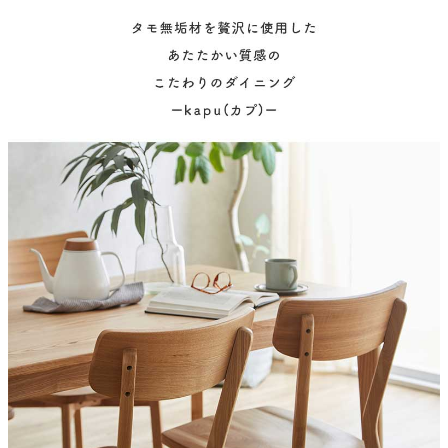
天板・座面
タモ無垢材
テーブル脚
アジャスター付き
塗装
ウレタン塗装
チェアサイズ
43x54x80(cm)
座面高
42(cm)
原産国
中国