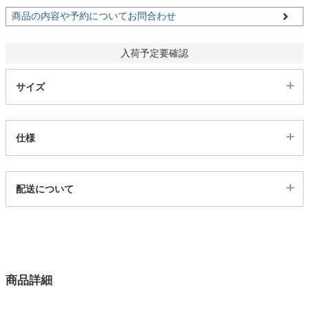
商品の内容や予約についてお問合わせ
家電・照明器具
入荷予定要確認
インテリア雑貨
サイズ
ガーデン
仕様
タワー
代表sku
配送について
5ds03003287
配送について
サイズ
幅105×奥行105×高さ70(cm)
カラー
商品詳細
1色