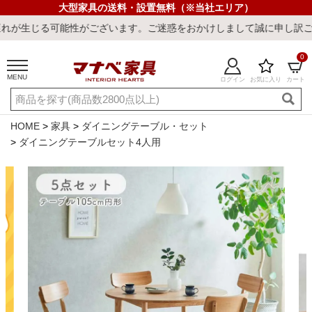
大型家具の送料・設置無料（※当社エリア）
がございます。ご迷惑をおかけしまして誠に申し訳ございません。
0
MENU
ログイン
お気に入り
カート
ご利用ガイド
新規会員登録
店舗一覧
閲覧履歴
HOME
家具
ダイニングテーブル・セット
ダイニングテーブルセット4人用
よくある質問
キーワード・商品番号で探す
最短発送
冷感ラグ
冷感寝具
ワークデスク
ウィルトンラ