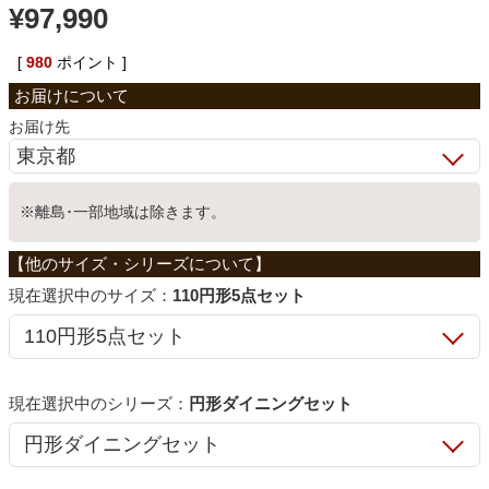
¥
97,990
ベッド
[
980
ポイント ]
収納家具
お届け先
学習机
※離島･一部地域は除きます。
ホームオフィス
サイズ：
110円形5点セット
こたつ
シリーズ：
円形ダイニングセット
寝具