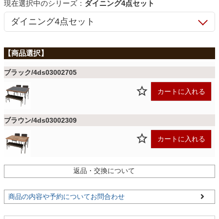
ファブリック
シリーズ：
ダイニング4点セット
カーテン
ラグ
ブラック/4ds03002705
カートに入れる
マット
ブラウン/4ds03002309
収納用品
カートに入れる
返品・交換について
生活用品
商品の内容や予約についてお問合わせ
キッチン用品