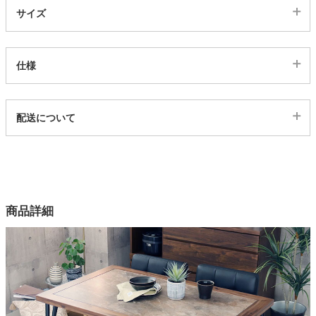
サイズ
家電・照明器具
仕様
インテリア雑貨
代表sku
配送について
4ds03002705
ガーデン
配送について
サイズ
幅120.4×奥行75.5×高さ72(cm)
タワー
カラー
商品詳細
2色
テーブル天板素材
アカシア無垢材、メラミン
テーブル天板塗装（木枠部分）
ラッカー塗装