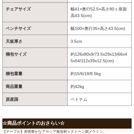
チェアサイズ
幅41×奥行52.5×高さ80ｘ座面
高43.5(cm)
ベンチサイズ
幅100×奥行35×高さ43.5(cm)
天板厚さ
3.5cm
梱包サイズ
約126x80x9/73.5x29x13/66x4
5x54/112x39x12.5(cm)
梱包重量
約15/6/18/8.5kg
商品重量
約42kg
原産国
ベトナム
☆商品ポイントのおさらい☆
【テーブル】表情豊かなアカシア無垢材ｘストーン調メラミン。