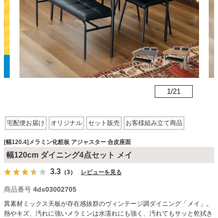
カテゴリから探す
ソファ
n
1/
21
テレビ台・リビング家具
宅配便お届け
オリジナル
セット販売
お客様組み立て商品
ダイニングテーブル・セット
アーム無
ラッカー塗装
木製・木目調
メラミン化粧板
スクエア型
[幅120.4]メラミン化粧板 アジャスター 合皮座面
アジャスター有
合皮座面
スチール脚
幅120cm ダイニング4点セット メイ
椅子・チェア
3.3
（3）
レビューを見る
商品番号
4ds03002705
食器棚・キッチン収納
異素材ミックス天板が存在感抜群のヴィンテージ調ダイニング「メイ」。
熱やキズ、汚れに強いメラミンは水濡れにも強く、汚れてもサッと乾拭き