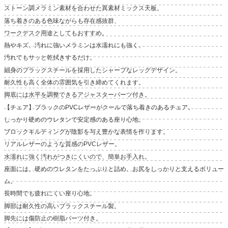
ストーン調メラミン素材を合わせた異素材ミックス天板。
落ち着きのある色味ながらも存在感抜群、
ワークデスク用途としてもおすすめ。
熱やキズ、汚れに強いメラミンは水濡れにも強く、
汚れてもサッと乾拭きするだけ。
細身のブラックスチールを採用したシャープなレッグデザイン。
耐久性も高く全体の雰囲気を引き締めてくれます。
脚底には水平を調整できるアジャスターパーツ付き。
【チェア】ブラックのPVCレザーがクールで落ち着きのあるチェア。
しっかり硬めのウレタンで安定感のある座り心地。
ブロックキルティングが陰影を与え豊かな表情を作ります。
リアルレザーのような質感のPVCレザー。
水濡れに強く汚れがつきにくいので、簡単お手入れ。
座面には、硬めのウレタンをたっぷりと詰め、お尻をしっかりと支えるボリュー
ム。
長時間でも疲れにくい座り心地。
脚部は耐久性の高いブラックスチール製。
脚先には傷防止の樹脂パーツ付き。