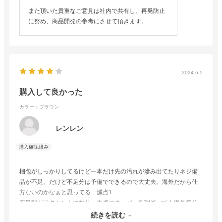
また頂いた貴重なご意見は社内で共有し、再発防止
に努め、商品開発の参考にさせて頂きます。
2024.6.5
購入して良かった
カラー：ブラウン
レンレン
梱包がしっかりしてるけど一本だけ先の汚れが滲み出てたりネジ備
品が不足、だけど不足分は予備でできるので大丈夫。海外だから仕
方ないのかなぁと思ってる 減点1
石目調がアクセントになり、食卓にタッパー料理並べても海外気分
です 笑
続きを読む