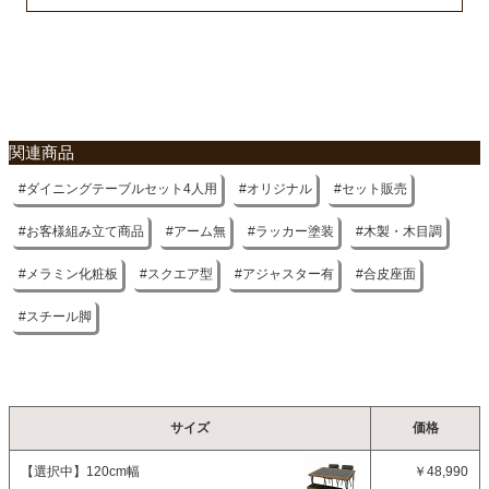
幅41×奥行52.5×高さ80ｘ座面高43.5(cm)
ベンチサイズ
幅100×奥行35×高さ43.5(cm)
天板厚さ
関連商品
3.5cm
ダイニングテーブルセット4人用
オリジナル
セット販売
梱包サイズ
約126x80x9/73.5x29x13/66x45x54/112x39x12.5(cm)
お客様組み立て商品
アーム無
ラッカー塗装
木製・木目調
梱包重量
メラミン化粧板
スクエア型
アジャスター有
合皮座面
約15/6/18/8.5kg
スチール脚
商品重量
約42kg
原産国
サイズ
価格
ベトナム
【選択中】
120cm幅
￥48,990