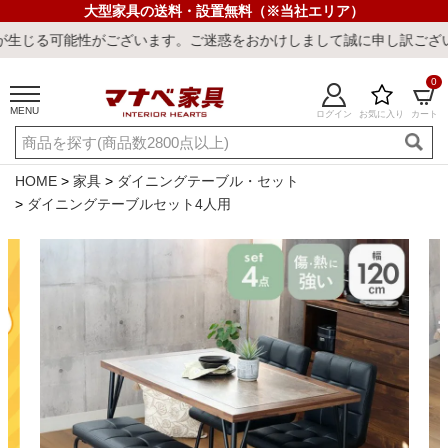
大型家具の送料・設置無料（※当社エリア）
ざいます。ご迷惑をおかけしまして誠に申し訳ございません。
0
MENU
ログイン
お気に入り
カート
ご利用ガイド
新規会員登録
店舗一覧
閲覧履歴
HOME
家具
ダイニングテーブル・セット
ダイニングテーブルセット4人用
よくある質問
キーワード・商品番号で探す
最短発送
冷感ラグ
冷感寝具
ワークデスク
ウィルトンラ