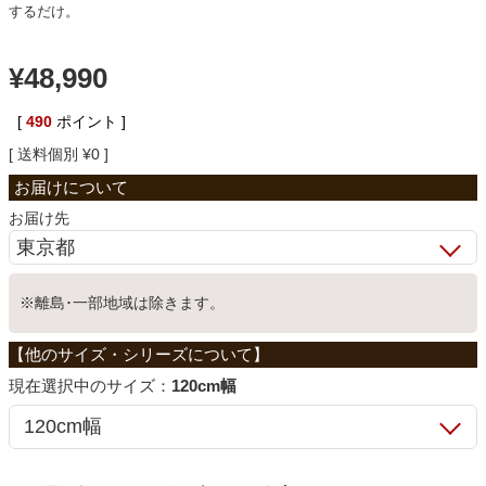
するだけ。
ベッド
¥
48,990
収納家具
[
490
ポイント ]
送料個別
¥
0
学習机
お届け先
ホームオフィス
※離島･一部地域は除きます。
こたつ
サイズ：
120cm幅
寝具