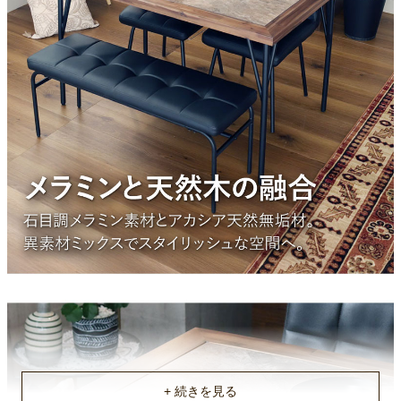
テーブル脚部素材
スチール
テーブル脚部塗装
ラッカー塗装
チェア・ベンチ座面張地
合成皮革（PVC)
チェア・ベンチ本体部材
合板（プライウッド）
チェア・ベンチ脚部素材
スチール
チェア・ベンチ脚部塗装
ラッカー塗装
チェアサイズ