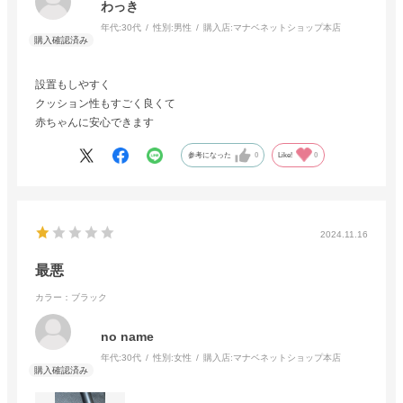
わっき
年代:
30代
性別:
男性
購入店:
マナベネットショップ本店
設置もしやすく
クッション性もすごく良くて
赤ちゃんに安心できます
参考になった
0
Like!
0
2024.11.16
最悪
カラー：ブラック
no name
年代:
30代
性別:
女性
購入店:
マナベネットショップ本店