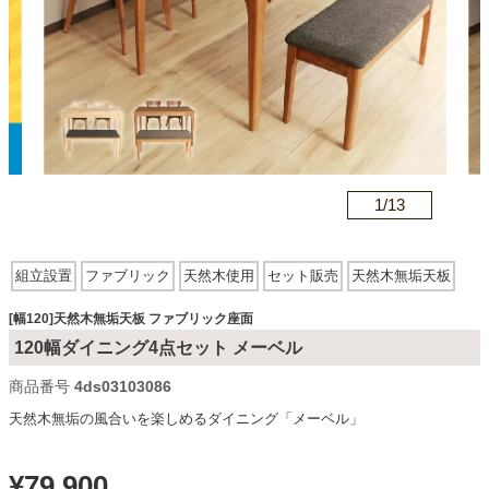
カテゴリから探す
ソファ
n
1/
13
テレビ台・リビング家具
組立設置
ファブリック
天然木使用
セット販売
天然木無垢天板
ダイニングテーブル・セット
ファブリック座面
[幅120]天然木無垢天板 ファブリック座面
120幅ダイニング4点セット メーベル
椅子・チェア
商品番号
4ds03103086
天然木無垢の風合いを楽しめるダイニング「メーベル」
食器棚・キッチン収納
¥
79,900