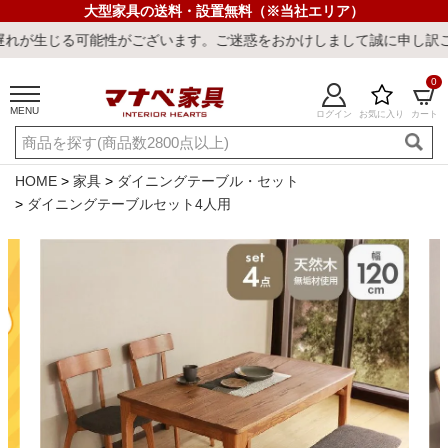
大型家具の送料・設置無料（※当社エリア）
がございます。ご迷惑をおかけしまして誠に申し訳ございません。
0
MENU
ログイン
お気に入り
カート
ご利用ガイド
新規会員登録
店舗一覧
閲覧履歴
HOME
家具
ダイニングテーブル・セット
ダイニングテーブルセット4人用
よくある質問
キーワード・商品番号で探す
最短発送
冷感ラグ
冷感寝具
ワークデスク
ウィルトンラ