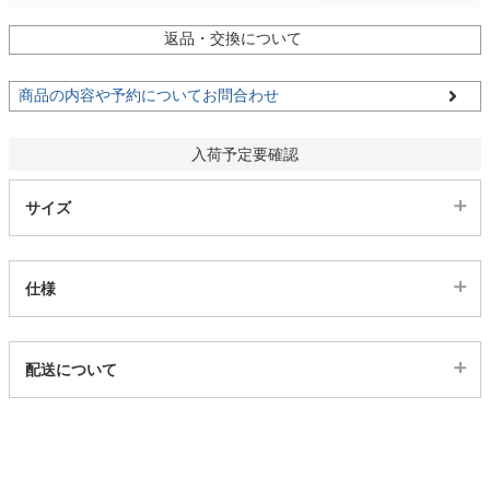
返品・交換について
家電・照明器具
商品の内容や予約についてお問合わせ
インテリア雑貨
入荷予定要確認
ガーデン
サイズ
タワー
仕様
代表sku
配送について
4ds03103086
配送について
サイズ
幅120×奥行75×高さ71(cm)