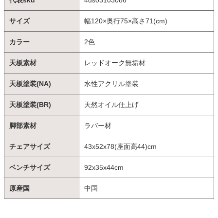
代表sku
4ds03103086
サイズ
幅120×奥行75×高さ71(cm)
カラー
2色
天板素材
レッドオーク無垢材
天板塗装(NA)
水性アクリル塗装
天板塗装(BR)
天然オイル仕上げ
脚部素材
ラバー材
チェアサイズ
43x52x78(座面高44)cm
ベンチサイズ
92x35x44cm
原産国
中国