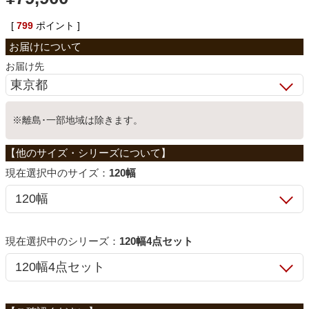
ベッド
[
799
ポイント ]
お届け先
収納家具
学習机
※離島･一部地域は除きます。
ホームオフィス
サイズ：
120幅
こたつ
シリーズ：
120幅4点セット
寝具