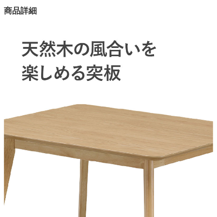
カラー
商品詳細
2色
天板素材
レッドオーク無垢材
天板塗装(NA)
水性アクリル塗装
天板塗装(BR)
天然オイル仕上げ
脚部素材
ラバー材
チェアサイズ
43x52x78(座面高44)cm
ベンチサイズ
92x35x44cm