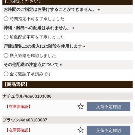
ファブリック
お時間のご指定はお受けすることができません。
(
時間指定不可を了承しました
カーテン
必
沖縄・離島への配送は承れません。
須
(
離島配送不可を了承しました
)
ラグ
必
戸建2階以上の搬入には階段を使用します
須
(
搬入経路を確認しました
)
必
マット
その他配送の注意点について
須
(
全て確認了承済みです
)
必
収納用品
須
)
ナチュラル/4ds03103086
在庫要確認
生活用品
入荷予定確認
ブラウン/4ds03103087
キッチン用品
在庫要確認
入荷予定確認