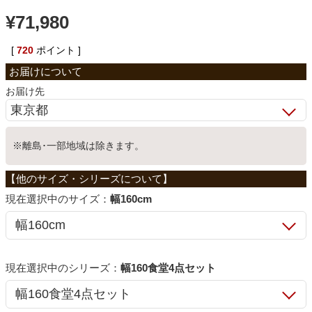
¥
71,980
ベッド
[
720
ポイント ]
収納家具
お届け先
学習机
※離島･一部地域は除きます。
ホームオフィス
サイズ：
幅160cm
こたつ
寝具
シリーズ：
幅160食堂4点セット