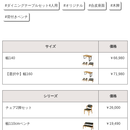
ベトナム
ダイニングテーブルセット4人用
オリジナル
合皮座面
木脚
WNストｘ4本脚GY/4ds03002913
残りわずか
背付きベンチ
カートに入れる
【配送目安：9月中旬以降】
サイズ
価格
幅140
￥66,980
【選択中】
幅160
￥71,980
シリーズ
価格
チェア2脚セット
￥26,000
幅110cmベンチ
￥19,490