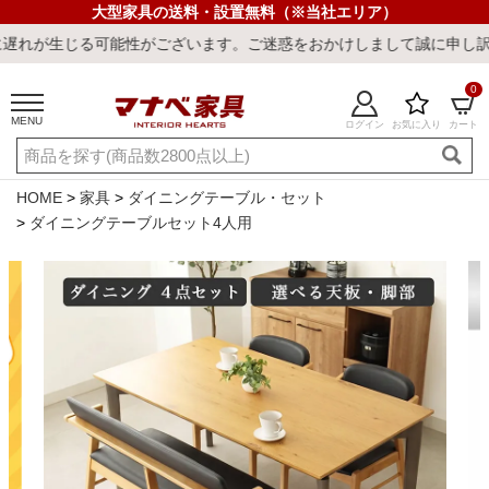
大型家具の送料・設置無料（※当社エリア）
がございます。ご迷惑をおかけしまして誠に申し訳ございません。
0
MENU
ログイン
お気に入り
カート
ご利用ガイド
新規会員登録
店舗一覧
閲覧履歴
HOME
家具
ダイニングテーブル・セット
ダイニングテーブルセット4人用
よくある質問
キーワード・商品番号で探す
最短発送
冷感ラグ
冷感寝具
ワークデスク
ウィルトンラ