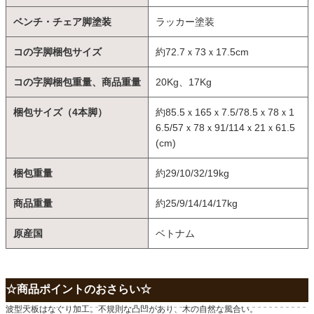
ベンチ・チェア脚塗装
ラッカー塗装
コの字脚梱包サイズ
約72.7ｘ73ｘ17.5cm
コの字脚梱包重量、商品重量
20Kg、17Kg
梱包サイズ（4本脚）
約85.5ｘ165ｘ7.5/78.5ｘ78ｘ1
6.5/57ｘ78ｘ91/114ｘ21ｘ61.5
(cm)
梱包重量
約29/10/32/19kg
商品重量
約25/9/14/14/17kg
原産国
ベトナム
☆商品ポイントのおさらい☆
波型天板はなぐり加工。不規則な凸凹があり、木の自然な風合い。