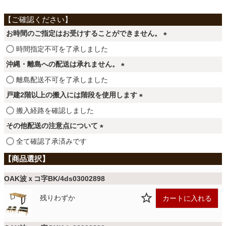
ファブリック
お時間のご指定はお受けすることができません。
カーテン
(
時間指定不可を了承しました
必
沖縄・離島への配送は承れません。
須
ラグ
(
離島配送不可を了承しました
)
必
戸建2階以上の搬入には階段を使用します
須
マット
(
搬入経路を確認しました
)
必
その他配送の注意点について
須
(
全て確認了承済みです
収納用品
)
必
須
)
生活用品
OAK波ｘコ字BK/4ds03002898
残りわずか
カートに入れる
キッチン用品