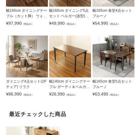
幅160cm ダイニングテー
幅160cm ダイニング5点
幅165cm 食堂4点セット
ブル（カット脚） ウォー
セット ベルガー(波型)＆
ブルーノ
ルナット ナイン3
トレック
¥
97,990
¥
49,990
¥
54,990
（税込み）
（税込み）
（税込み）
ダイニング4点セット(2P
幅140cm ダイニングテー
幅165cm 食堂5点セット
チェア) リラク
ブル ガーディ＆ベルガー
ブルーノ
2
¥
86,990
¥
26,990
¥
63,490
（税込み）
（税込み）
（税込み）
最近チェックした商品