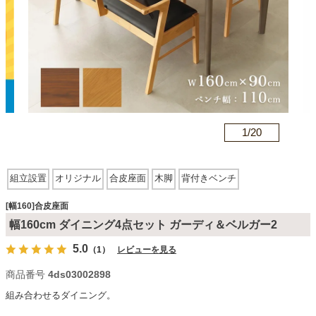
カテゴリから探す
ソファ
n
1/
20
テレビ台・リビング家具
組立設置
オリジナル
合皮座面
木脚
背付きベンチ
ダイニングテーブル・セット
[幅160]合皮座面
幅160cm ダイニング4点セット ガーディ＆ベルガー2
椅子・チェア
5.0
（1）
レビューを見る
商品番号
4ds03002898
食器棚・キッチン収納
組み合わせるダイニング。