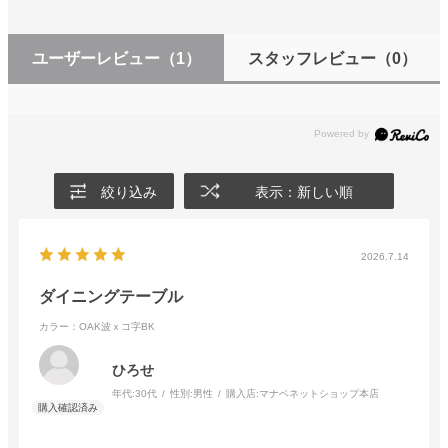
ユーザーレビュー
（1）
スタッフレビュー
（0）
絞り込み
表示：新しい順
2026.7.14
ダイニングテーブル
カラー：OAK波ｘコ字BK
ひろせ
年代:
30代
性別:
男性
購入店:
マナベネットショップ本店