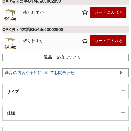
OAK波ｘコ字GY/4ds03002899
残りわずか
カートに入れる
家電・照明器具
OAK波ｘ4本脚BK/4ds03002900
インテリア雑貨
残りわずか
カートに入れる
ガーデン
返品・交換について
OAK波ｘ4本脚GY/4ds03002901
残りわずか
カートに入れる
商品の内容や予約についてお問合わせ
【配送目安：9月中旬以降】
タワー
OAKストｘコ字BK/4ds03002902
サイズ
残りわずか
カートに入れる
仕様
OAKストｘコ字GY/4ds03002903
残りわずか
カートに入れる
代表sku