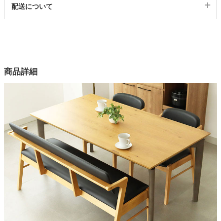
配送について
4ds03002898
OAKストｘ4本脚BK/4ds03002904
配送について
サイズ
残りわずか
カートに入れる
幅160×奥行85×高さ72(cm)
カラー
OAKストｘ4本脚GY/4ds03002905
商品詳細
16色
残りわずか
カートに入れる
【配送目安：9月中旬以降】
テーブル天板
オーク突板、ウォールナット突板
WN波ｘコ字BK/4ds03002906
テーブル脚
カートに入れる
ラバー材
ベンチ・チェア座面
WN波ｘコ字GY/4ds03002907
ウレタン、ウェービングベルト
カートに入れる
ベンチ・チェア脚
ラバーウッド無垢材
WN波ｘ4本脚BK/4ds03002908