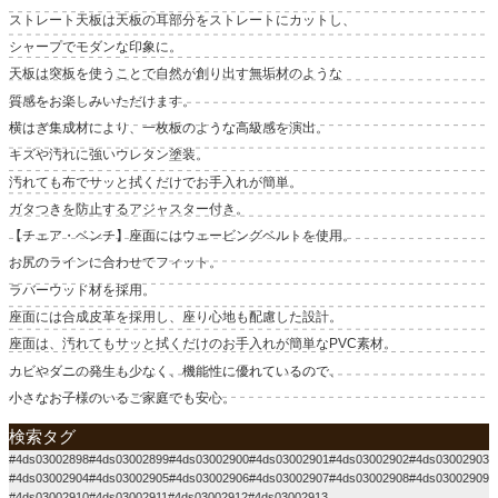
ストレート天板は天板の耳部分をストレートにカットし、
シャープでモダンな印象に。
天板は突板を使うことで自然が創り出す無垢材のような
質感をお楽しみいただけます。
横はぎ集成材により、一枚板のような高級感を演出。
キズや汚れに強いウレタン塗装。
汚れても布でサッと拭くだけでお手入れが簡単。
ガタつきを防止するアジャスター付き。
【チェア・ベンチ】座面にはウェービングベルトを使用。
お尻のラインに合わせてフィット。
ラバーウッド材を採用。
座面には合成皮革を採用し、座り心地も配慮した設計。
座面は、汚れてもサッと拭くだけのお手入れが簡単なPVC素材。
カビやダニの発生も少なく、機能性に優れているので、
小さなお子様のいるご家庭でも安心。
検索タグ
#4ds03002898#4ds03002899#4ds03002900#4ds03002901#4ds03002902#4ds03002903
#4ds03002904#4ds03002905#4ds03002906#4ds03002907#4ds03002908#4ds03002909
#4ds03002910#4ds03002911#4ds03002912#4ds03002913