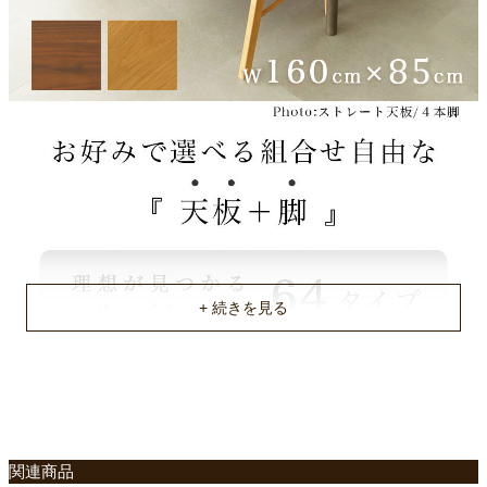
ベンチ・チェア脚塗装
カートに入れる
ラッカー塗装
コの字脚梱包サイズ
WN波ｘ4本脚GY/4ds03002909
約72.7ｘ73ｘ17.5cm
残りわずか
カートに入れる
【配送目安：9月中旬以降】
コの字脚梱包重量、商品重量
20Kg、17Kg
WNストｘコ字BK/4ds03002910
残りわずか
梱包サイズ（4本脚）
カートに入れる
【配送目安：9月中旬以降】
約85.5ｘ165ｘ7.5/78.5ｘ78ｘ16.5/57ｘ78ｘ91/114ｘ21ｘ61.5
(cm)
WNストｘコ字GY/4ds03002911
梱包重量
残りわずか
カートに入れる
約29/10/32/19kg
【配送目安：9月中旬以降】
不要家具のお引き取りに関して
商品重量
WNストｘ4本脚BK/4ds03002912
約25/9/14/14/17kg
残りわずか
カートに入れる
【配送目安：9月中旬以降】
原産国
関連商品