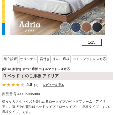
カテゴリから探す
ソファ
n
1/
15
テレビ台・リビング家具
組立設置
オリジナル
宮付き
すのこ床板
コイルマットレス対応
ダイニングテーブル・セット
[幅141]宮付き すのこ床板 コイルマットレス対応
D ベッド すのこ床板 アドリア
4.0
（1）
レビューを見る
椅子・チェア
商品番号
4ss05005984
様々なカスタマイズを楽しめるロータイプのベッドフレーム「アドリ
食器棚・キッチン収納
ア」。選択中の商品はヘッドタイプ「ロータイプ」、床板タイプ「すのこ
床板タイプ」です。