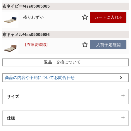
布ネイビー/4ss05005985
家電・照明器具
残りわずか
カートに入れる
インテリア雑貨
布キャメル/4ss05005986
在庫要確認
入荷予定確認
ガーデン
返品・交換について
PVCブラック/4ss05005987
残りわずか
カートに入れる
タワー
商品の内容や予約についてお問合わせ
サイズ
仕様