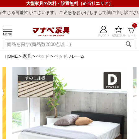
大型家具の送料・設置無料（※当社エリア）
います。ご迷惑をおかけしまして誠に申し訳ございません。
0
MENU
ログイン
お気に入り
カート
ご利用ガイド
新規会員登録
店舗一覧
閲覧履歴
HOME
家具
ベッド
ベッドフレーム
よくある質問
キーワード・商品番号で探す
最短発送
冷感ラグ
冷感寝具
ワークデスク
ウィルトンラ