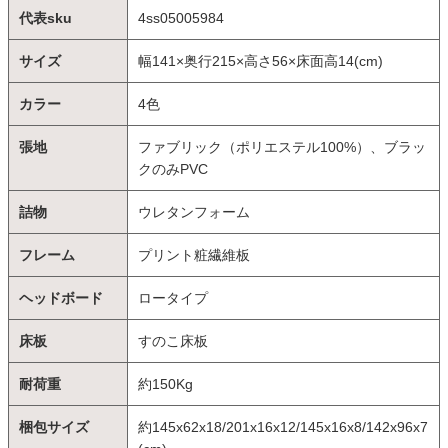
代表sku
4ss05005984
サイズ
幅141×奥行215×高さ56×床面高14(cm)
カラー
4色
張地
ファブリック（ポリエステル100%）、ブラッ
クのみPVC
詰物
ウレタンフォーム
フレーム
プリント粧繊維板
ヘッドボード
ロータイプ
床板
すのこ床板
耐荷重
約150Kg
梱包サイズ
約145x62x18/201x16x12/145x16x8/142x96x7