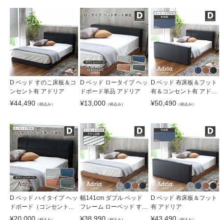
D ベッド すのこ床板＆コ
D ベッド ロータイプ ヘッ
D ベッド 布床板＆フット
ンセント有 アドリア
ドボード単品 アドリア
有＆コンセント有 アドリ
ア
¥
44,490
¥
13,000
¥
50,490
（税込み）
（税込み）
（税込み）
D ベッド ハイタイプ ヘッ
幅141cm ダブル ベッド
D ベッド 布床板＆フット
ドボード（コンセント
フレーム ローベッド すの
有 アドリア
有）単品 アドリア
こ ファブリック アドリア
¥
20,000
¥
38,990
¥
43,490
（税込み）
（税込み）
（税込み）