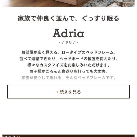
床板
すのこ床板
耐荷重
約150Kg
梱包サイズ
約145x62x18/201x16x12/145x16x8/142x96x7(cm)
原産国
中国
ご使用に関して
厚さ15cm以上のマットレスもしくはスプリングの入ったマット
レスをご使用ください
不要家具のお引き取りに関して