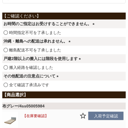
ファブリック
カーテン
お時間のご指定はお受けすることができません。
(
時間指定不可を了承しました
必
ラグ
沖縄・離島への配送は承れません。
須
(
離島配送不可を了承しました
)
必
戸建2階以上の搬入には階段を使用します
マット
須
(
搬入経路を確認しました
)
必
その他配送の注意点について
須
収納用品
(
全て確認了承済みです
)
必
須
生活用品
)
布グレー/4ss05005984
在庫要確認
入荷予定確認
キッチン用品