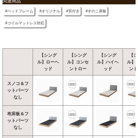
関連商品
ベッドフレーム
オリジナル
宮付き
すのこ床板
コイルマットレス対応
【シング
【シング
【シング
【シ
ル】ローヘ
ル】コンセ
ル】ハイヘ
ル】
ッド
ントロー
ッド
ント
スノコ＆フ
ットパーツ
なし
布床板＆フ
ットパーツ
なし