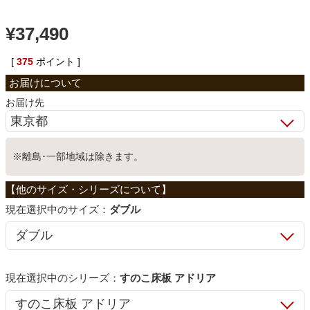
ベッド
¥
37,490
[
375
ポイント ]
収納家具
お届け先
学習机
※離島･一部地域は除きます。
ホームオフィス
サイズ：
ダブル
こたつ
寝具
シリーズ：
すのこ床板 アドリア