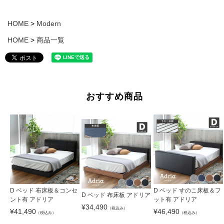
HOME
Modern
HOME
商品一覧
おすすめ商品
D ベッド 布床板＆コンセ
D ベッド すのこ床板＆フ
D ベッド 布床板 アドリア
ント有 アドリア
ット有 アドリア
¥
34,490
（税込み）
¥
41,490
¥
46,490
（税込み）
（税込み）