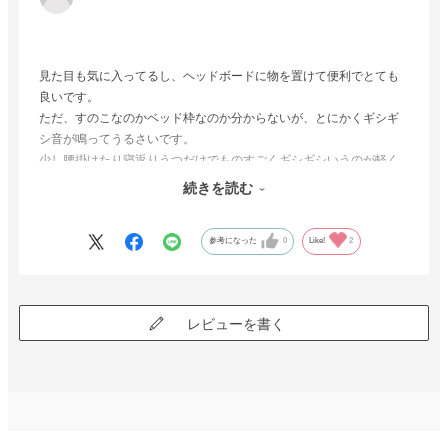
見た目も気に入ってるし、ヘッドボードに物を置けて便利でとても
良いです。
ただ、すのこなのかベッド枠なのか分からないが、とにかくギシギ
シ音が鳴ってうるさいです。
少し腰掛けたり寝返りうつだけでものすごくギシギシいうのが軽く
ストレスです。
続きを読む
すのこを上下変えてみたり色々試しましたが変わらず。
それがなければ星5でした。
参考になった
0
Like!
2
レビューを書く