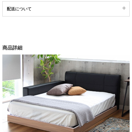
代表sku
配送について
4ss05005984
配送について
サイズ
幅141×奥行215×高さ56×床面高14(cm)
カラー
商品詳細
4色
張地
ファブリック（ポリエステル100%）、ブラックのみPVC
詰物
ウレタンフォーム
フレーム
プリント粧繊維板
ヘッドボード
ロータイプ