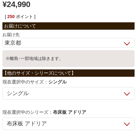
¥
24,990
ベッド
[
250
ポイント ]
収納家具
お届け先
学習机
※離島･一部地域は除きます。
ホームオフィス
サイズ：
シングル
こたつ
シリーズ：
布床板 アドリア
寝具