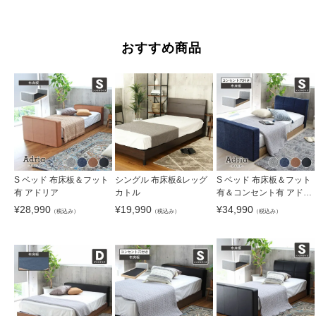
おすすめ商品
S ベッド 布床板＆フット
シングル 布床板&レッグ
S ベッド 布床板＆フット
有 アドリア
カトル
有＆コンセント有 アドリ
ア
¥
28,990
¥
19,990
¥
34,990
（税込み）
（税込み）
（税込み）