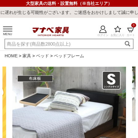
大型家具の送料・設置無料（※当社エリア）
能性がございます。ご迷惑をおかけしまして誠に申し訳ございません。
0
MENU
ログイン
お気に入り
カート
ご利用ガイド
新規会員登録
店舗一覧
閲覧履歴
HOME
家具
ベッド
ベッドフレーム
よくある質問
キーワード・商品番号で探す
最短発送
冷感ラグ
冷感寝具
ワークデスク
ウィルトンラ