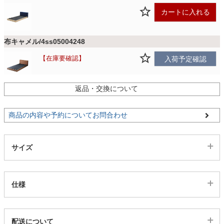
カートに入れる
家電・照明器具
布キャメル/4ss05004248
インテリア雑貨
在庫要確認
入荷予定確認
返品・交換について
PVCブラック/4ss05004249
ガーデン
カートに入れる
商品の内容や予約についてお問合わせ
タワー
サイズ
仕様
代表sku
配送について