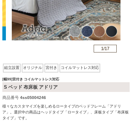
カテゴリから探す
ソファ
n
1/
17
テレビ台・リビング家具
組立設置
オリジナル
宮付き
コイルマットレス対応
ダイニングテーブル・セット
[幅99]宮付き コイルマットレス対応
S ベッド 布床板 アドリア
商品番号
4ss05004246
椅子・チェア
様々なカスタマイズを楽しめるロータイプのベッドフレーム「アドリ
ア」。選択中の商品はヘッドタイプ「ロータイプ」、床板タイプ「布床板
タイプ」です。
食器棚・キッチン収納