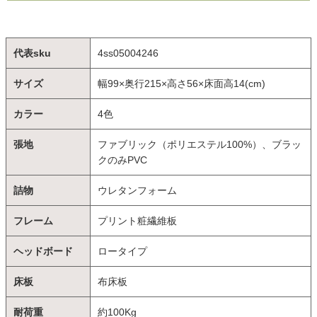
代表sku
4ss05004246
サイズ
幅99×奥行215×高さ56×床面高14(cm)
カラー
4色
張地
ファブリック（ポリエステル100%）、ブラッ
クのみPVC
詰物
ウレタンフォーム
フレーム
プリント粧繊維板
ヘッドボード
ロータイプ
床板
布床板
耐荷重
約100Kg