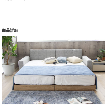
4ss05004246
配送について
サイズ
幅99×奥行215×高さ56×床面高14(cm)
カラー
商品詳細
4色
張地
ファブリック（ポリエステル100%）、ブラックのみPVC
詰物
ウレタンフォーム
フレーム
プリント粧繊維板
ヘッドボード
ロータイプ
床板