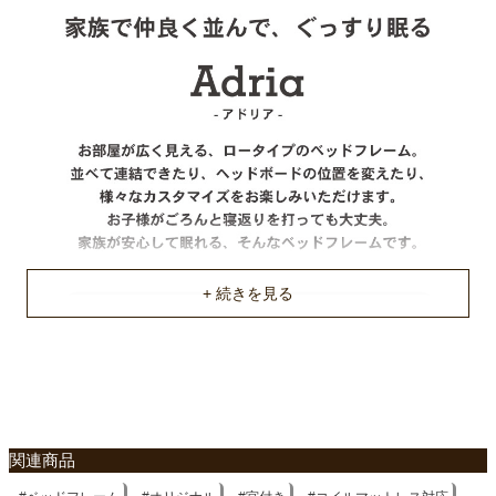
布床板
耐荷重
約100Kg
梱包サイズ
約102x62x18/201x16x12/103x16x8/99x96x10(cm)
原産国
中国
ご使用に関して
厚さ15cm以上のマットレスもしくはスプリングの入ったマット
レスをご使用ください
不要家具のお引き取りに関して
関連商品