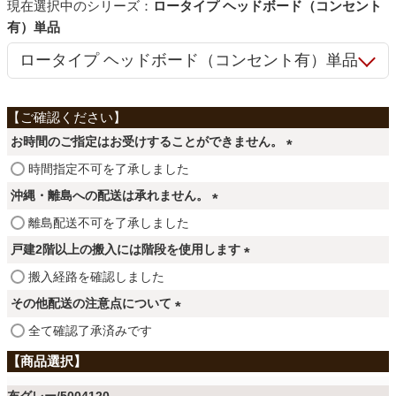
ファブリック
シリーズ：
ロータイプ ヘッドボード（コンセント
有）単品
カーテン
ラグ
お時間のご指定はお受けすることができません。
(
時間指定不可を了承しました
必
マット
沖縄・離島への配送は承れません。
須
(
離島配送不可を了承しました
)
必
戸建2階以上の搬入には階段を使用します
収納用品
須
(
搬入経路を確認しました
)
必
その他配送の注意点について
生活用品
須
(
全て確認了承済みです
)
必
須
キッチン用品
)