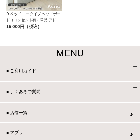
D ベッド ロータイプ ヘッドボー
ド（コンセント有）単品 アドリ
ア
15,000円（税込）
MENU
■ ご利用ガイド
■ よくあるご質問
■ 店舗一覧
■ アプリ