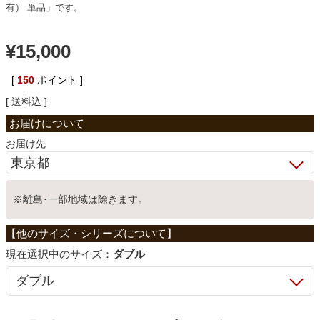
有） 単品」です。
ベッド
¥
15,000
収納家具
[
150
ポイント ]
送料込
学習机
お届け先
ホームオフィス
※離島･一部地域は除きます。
こたつ
サイズ：
ダブル
寝具