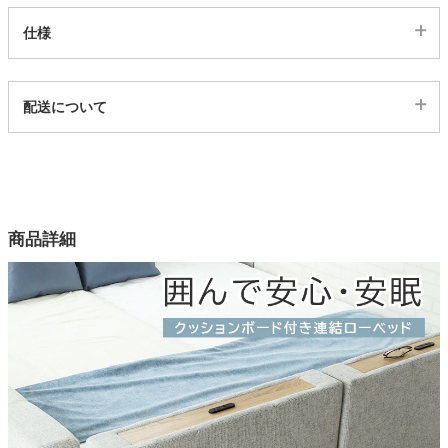
仕様
代表sku
配送について
5004120
配送について
サイズ
幅142×奥行16×高さ57(cm)
カラー
商品詳細
4色
張地
ファブリック（ポリエステル100%）、ブラックのみPVC
詰物
ウレタンフォーム
フレーム、棚部