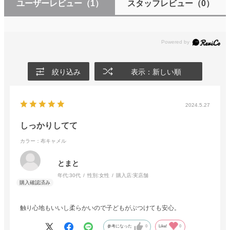
ユーザーレビュー
（1）
スタッフレビュー
（0）
絞り込み
表示：新しい順
2024.5.27
しっかりしてて
カラー：布キャメル
とまと
年代:
30代
性別:
女性
購入店:
実店舗
触り心地もいいし柔らかいので子どもがぶつけても安心。
参考になった
0
Like!
0