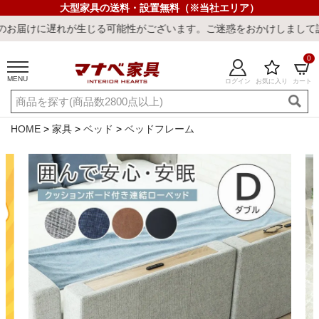
大型家具の送料・設置無料（※当社エリア）
遅れが生じる可能性がございます。ご迷惑をおかけしまして誠に申し訳
0
MENU
ログイン
お気に入り
カート
ご利用ガイド
新規会員登録
店舗一覧
閲覧履歴
HOME
家具
ベッド
ベッドフレーム
よくある質問
キーワード・商品番号で探す
最短発送
冷感ラグ
冷感寝具
ワークデスク
ウィルトンラ