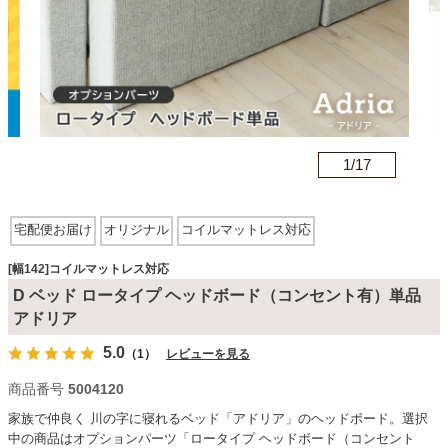
カテゴリから探す
ソファ
n
1/
17
テレビ台・リビング家具
宅配便お届け
オリジナル
コイルマットレス対応
ダイニングテーブル・セット
[幅142]コイルマットレス対応
D ベッド ロータイプ ヘッドボード（コンセント有）単品
アドリア
椅子・チェア
5.0
（1）
レビューを見る
商品番号
5004120
食器棚・キッチン収納
家族で仲良く 川の字に寝れるベッド「アドリア」のヘッドボード。選択
中の商品はオプションパーツ「ロータイプ ヘッドボード（コンセント