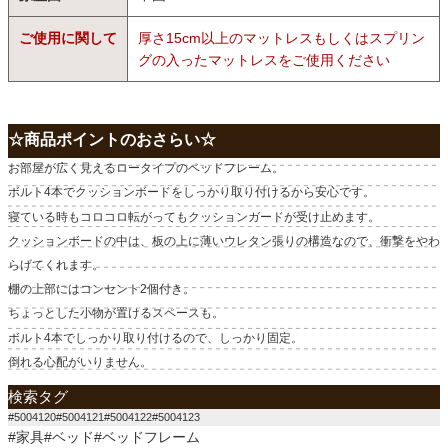
ご使用に関して
厚さ15cm以上のマットレスもしくはスプリン
グの入ったマットレスをご使用ください
☆商品ポイントのおさらい☆
お部屋が広く見えるロータイプのベッドフレーム。
ボルト4本でクッションボードをしっかり取り付けるから安心です。
寝ている時もコロコロ転がってもクッションガードが受け止めます。
クッションボードの中は、板の上に薄いウレタン張りの構造なので、衝撃をやわ
らげてくれます。
棚の上部にはコンセント2個付き。
ちょっとした小物が置けるスペースも。
ボルト4本でしっかり取り付けるので、しっかり固定。
倒れる心配がいりません。
検索タグ
#5004120#5004121#5004122#5004123
#家具#ベッド#ベッドフレーム