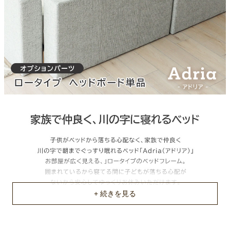
プリント粧繊維板
梱包サイズ
約145x62x18(cm)
原産国
中国
ご使用に関して
厚さ15cm以上のマットレスもしくはスプリングの入ったマット
レスをご使用ください