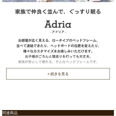
床板
布床板
機能
フットボード有り
注意事項
フットボードは固定。左右へ取り付け変更不可。
耐荷重
約100Kg
梱包サイズ
約102x62x18(2個)/201x16x12/99x96x10(cm)
原産国
不要家具のお引き取りに関して
中国
ご使用に関して
関連商品
厚さ15cm以上のマットレスもしくはスプリングの入ったマット