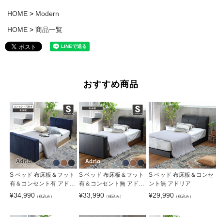
HOME
Modern
HOME
商品一覧
おすすめ商品
S ベッド 布床板＆フット
S ベッド 布床板＆フット
S ベッド 布床板＆コンセ
有＆コンセント有 アドリ
有＆コンセント無 アドリ
ント無 アドリア
ア
ア
¥
34,990
¥
33,990
¥
29,990
（税込み）
（税込み）
（税込み）