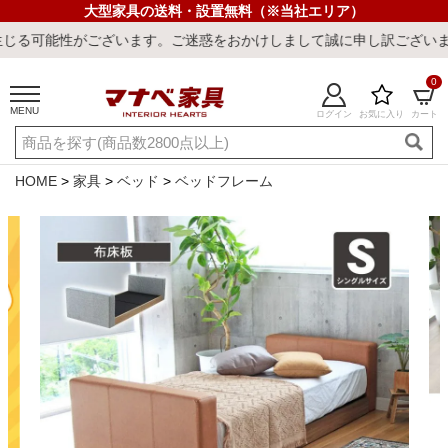
大型家具の送料・設置無料（※当社エリア）
います。ご迷惑をおかけしまして誠に申し訳ございません。
0
MENU
ログイン
お気に入り
カート
ご利用ガイド
新規会員登録
店舗一覧
閲覧履歴
HOME
家具
ベッド
ベッドフレーム
よくある質問
キーワード・商品番号で探す
最短発送
冷感ラグ
冷感寝具
ワークデスク
ウィルトンラ