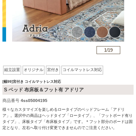
カテゴリから探す
ソファ
n
1/
19
テレビ台・リビング家具
組立設置
オリジナル
宮付き
コイルマットレス対応
ダイニングテーブル・セット
[幅99]宮付き コイルマットレス対応
S ベッド 布床板＆フット有 アドリア
商品番号
4ss05004195
椅子・チェア
様々なカスタマイズを楽しめるロータイプのベッドフレーム「アドリ
ア」。選択中の商品はヘッドタイプ「ロータイプ」、「フットボード有り
タイプ」、床板タイプ「布床板タイプ」です。＊フット部分のボードは固
食器棚・キッチン収納
定となり、左右へ取り付け変更できませんのでご注意ください。