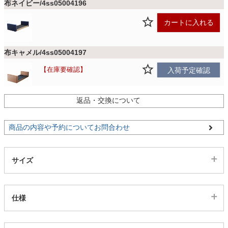
布ネイビー/4ss05004196
カートに入れる
家電・照明器具
布キャメル/4ss05004197
インテリア雑貨
在庫要確認
入荷予定確認
ガーデン
返品・交換について
PVCブラック/4ss05004198
カートに入れる
商品の内容や予約についてお問合わせ
タワー
サイズ
仕様