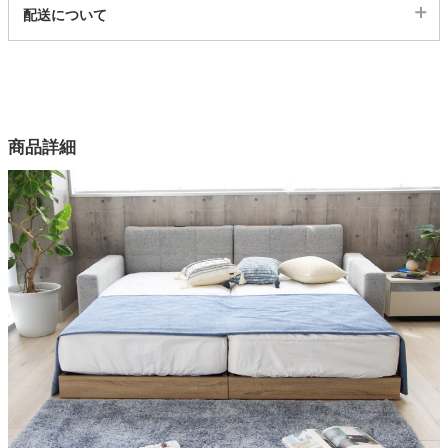
代表sku
配送について
4ss05004195
配送について
サイズ
幅99×奥行229×高さ56×床面高14(cm)
カラー
商品詳細
4色
張地
ファブリック（ポリエステル100%）、ブラックのみPVC
詰物
ウレタンフォーム
フレーム
プリント粧繊維板
ヘッドボード
ロータイプ