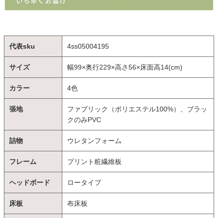
代表sku
4ss05004195
サイズ
幅99×奥行229×高さ56×床面高14(cm)
カラー
4色
張地
ファブリック（ポリエステル100%）、ブラッ
クのみPVC
詰物
ウレタンフォーム
フレーム
プリント粧繊維板
ヘッドボード
ロータイプ
床板
布床板