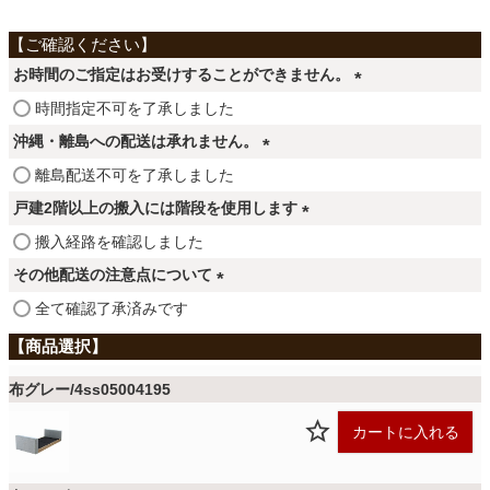
ファブリック
お時間のご指定はお受けすることができません。
カーテン
(
時間指定不可を了承しました
必
沖縄・離島への配送は承れません。
須
ラグ
(
離島配送不可を了承しました
)
必
戸建2階以上の搬入には階段を使用します
須
マット
(
搬入経路を確認しました
)
必
その他配送の注意点について
須
(
全て確認了承済みです
収納用品
)
必
須
)
生活用品
布グレー/4ss05004195
カートに入れる
キッチン用品