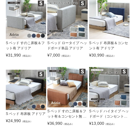
S ベッド すのこ床板＆フ
S ベッド ロータイプ ヘッ
S ベッド 布床板＆コンセ
ット有 アドリア
ドボード単品 アドリア
ント有 アドリア
¥
31,990
¥
7,000
¥
30,990
（税込み）
（税込み）
（税込み）
S ベッド ハイタイプ ヘッ
S ベッド すのこ床板＆フ
S ベッド 布床板 アドリア
ドボード（コンセント
ット有＆コンセント無 ア
¥
24,990
有）単品 アドリア
ドリア
（税込み）
¥
13,000
¥
36,990
（税込み）
（税込み）