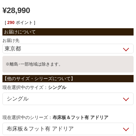
¥
28,990
ベッド
[
290
ポイント ]
収納家具
お届け先
学習机
※離島･一部地域は除きます。
ホームオフィス
サイズ：
シングル
こたつ
寝具
シリーズ：
布床板＆フット有 アドリア