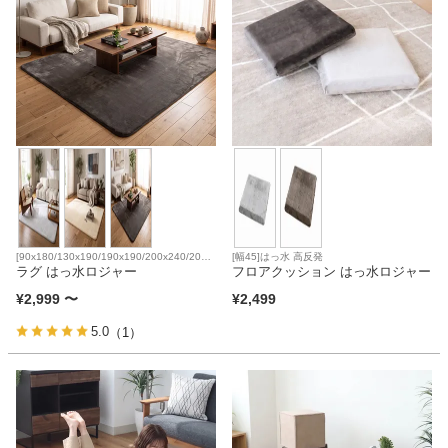
[90x180/130x190/190x190/200x240/200x
[幅45]はっ水 高反発
300]防音 滑り止め 床暖房対応
ラグ はっ水ロジャー
フロアクッション はっ水ロジャー
¥
2,999
〜
¥
2,499
5.0
（1）