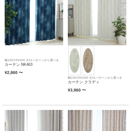
カテゴリから探す
ソファ
テレビ台・リビング家具
幅100/150/200 丈41パターンから選べる
カーテン NK463
¥
2,860
〜
幅100/150/200 丈41パターンから選べる
ダイニングテーブル・セット
カーテン クラディ
¥
3,960
〜
椅子・チェア
食器棚・キッチン収納