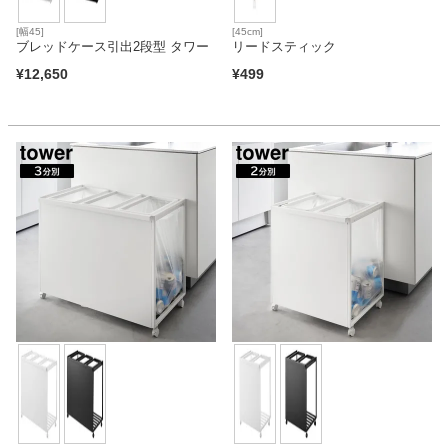
[幅45]
[45cm]
ブレッドケース引出2段型 タワー
リードスティック
¥
12,650
¥
499