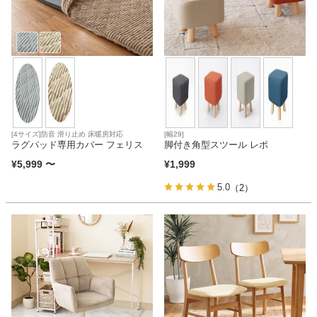
[4サイズ]防音 滑り止め 床暖房対応
[幅29]
ラグパッド専用カバー フェリス
脚付き角型スツール レポ
¥
5,999
〜
¥
1,999
5.0
（2）