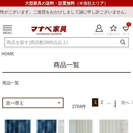
大型家具の送料・設置無料（※当社エリア）
けしまして誠に申し訳ございません。
0
MENU
ログイン
お気に入り
カート
ご利用ガイド
新規会員登録
店舗一覧
閲覧履歴
HOME
よくある質問
商品一覧
キーワード・商品番号で探す
商品一覧
1
2
…
3
4
2704
最短発送
冷感ラグ
冷感寝具
ワークデスク
ウィルトンラ