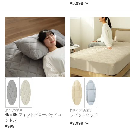
¥
5,999
〜
[幅45]洗濯可
[5サイズ]洗濯可
45ｘ65 フィットピローパッドコ
フィットパッド
ットン
¥
3,999
〜
¥
999