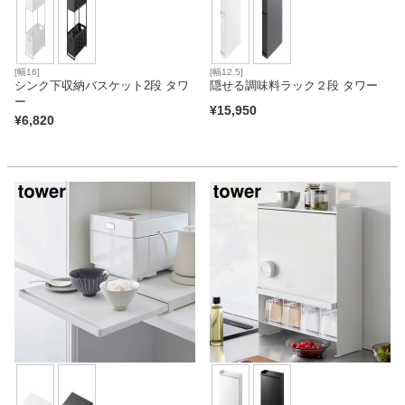
[幅16]
[幅12.5]
シンク下収納バスケット2段 タワ
隠せる調味料ラック２段 タワー
ー
¥
15,950
¥
6,820