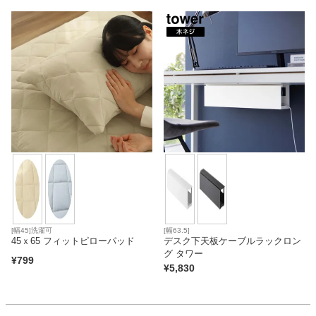
[幅45]洗濯可
[幅63.5]
45ｘ65 フィットピローパッド
デスク下天板ケーブルラックロン
グ タワー
¥
799
¥
5,830