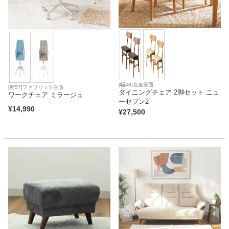
[幅48]合皮座面
[幅57]ファブリック座面
ダイニングチェア 2脚セット ニュ
ワークチェア ミラージュ
ーセブン2
¥
14,990
¥
27,500