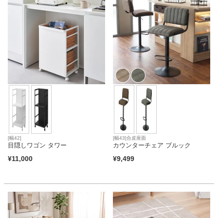
[幅42]
[幅43]合皮座面
目隠しワゴン タワー
カウンターチェア ブルック
¥
11,000
¥
9,499