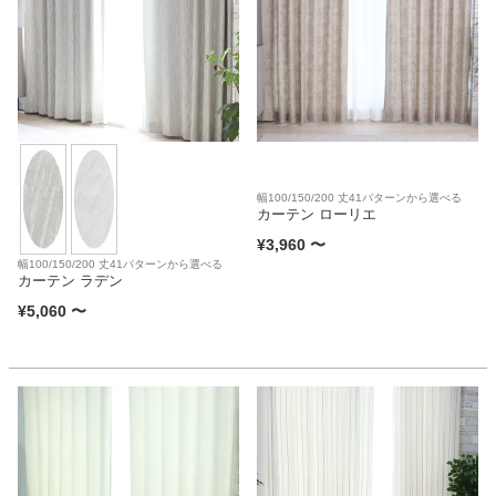
ベッド
収納家具
学習机
幅100/150/200 丈41パターンから選べる
カーテン ローリエ
¥
3,960
〜
幅100/150/200 丈41パターンから選べる
ホームオフィス
カーテン ラデン
¥
5,060
〜
こたつ
寝具