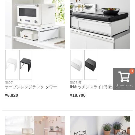
0
[幅50]
[幅57.4]
カートへ
オーブンレンジラック タワー
IHキッチンスライド引出 タワー
¥
6,820
¥
18,700