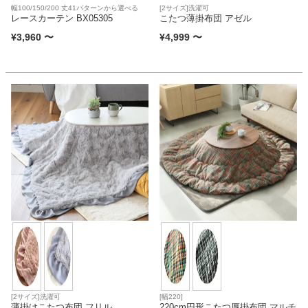
幅100/150/200 丈41パターンから選べる
[2サイズ]洗濯可
レースカーテン BX05305
こたつ薄掛布団 アゼル
¥
3,960
〜
¥
4,999
〜
[2サイズ]洗濯可
[幅220]
薄掛けこたつ布団 フリル
220cm円形こたつ厚掛布団 マルチ