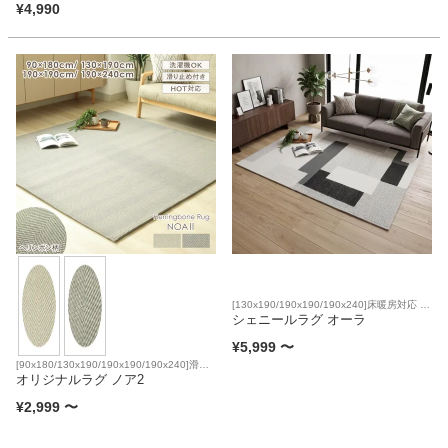
¥
4,990
[130x190/190x190/190x240]床暖房対応 洗
濯可
シェニールラグ オーラ
¥
5,999
〜
[90x180/130x190/190x190/190x240]滑り
止め 床暖房対応
オリジナルラグ ノア2
¥
2,999
〜