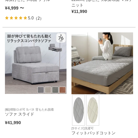
ニット
¥
4,999
〜
¥
11,990
5.0
（2）
[幅]掃除ロボ可 Sバネ 背もたれ脱着
ソファ スライド
¥
41,990
[5サイズ]洗濯可
フィットパッドコットン