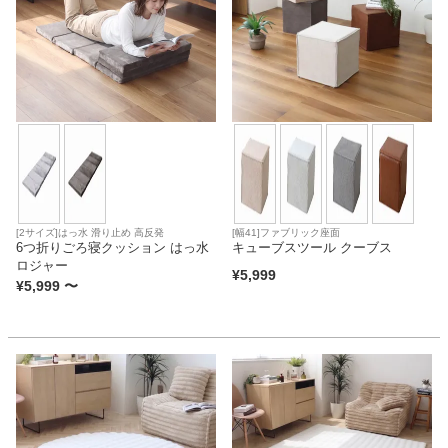
[2サイズ]はっ水 滑り止め 高反発
[幅41]ファブリック座面
6つ折りごろ寝クッション はっ水
キューブスツール クーブス
ロジャー
¥
5,999
¥
5,999
〜