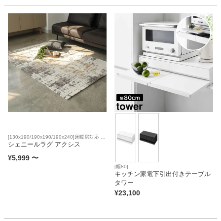
[130x190/190x190/190x240]床暖房対応 洗
濯可
シェニールラグ アクシス
¥
5,999
〜
[幅80]
キッチン家電下引出付きテーブル
タワー
¥
23,100