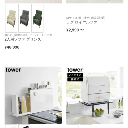
[3サイズ]滑り止め 床暖房対応
ラグ ロイヤルファー
¥
2,999
〜
[幅128]掃除ロボ可 ハイバック Sバネ
2人用ソファ プリンス
¥
46,990