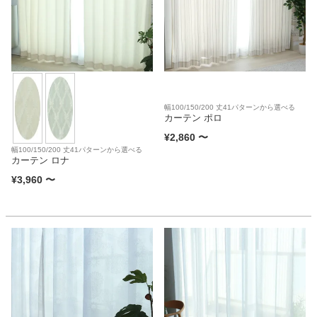
ファブリック
カーテン
ラグ
幅100/150/200 丈41パターンから選べる
カーテン ポロ
¥
2,860
〜
マット
幅100/150/200 丈41パターンから選べる
カーテン ロナ
¥
3,960
〜
収納用品
生活用品
キッチン用品