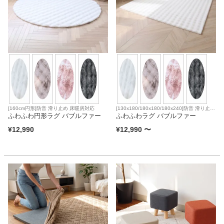
[160cm円形]防音 滑り止め 床暖房対応
[130x180/180x180/180x240]防音 滑り止め
ふわふわ円形ラグ バブルファー
床暖房対応
ふわふわラグ バブルファー
¥
12,990
¥
12,990
〜