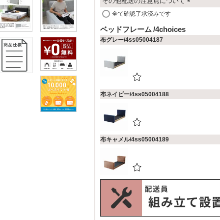
その他配送の注意点について
(
全て確認了承済みです
必
ベッドフレーム
4choices
須
布グレー/4ss05004187
)
布ネイビー/4ss05004188
布キャメル/4ss05004189
PVCブラック/4ss05004190