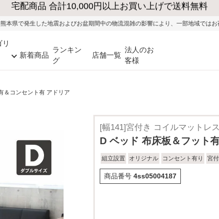
お盆期間中の物流混雑の影響により、一部地域ではお荷物のお届けに遅れが生じる
ゴリ
ランキン
法人のお
新着商品
店舗一覧
グ
客様
ト有＆コンセント有 アドリア
[幅141]宮付き コイルマットレ
D ベッド 布床板＆フット
組立設置
オリジナル
コンセント有り
宮付
商品番号
4ss05004187