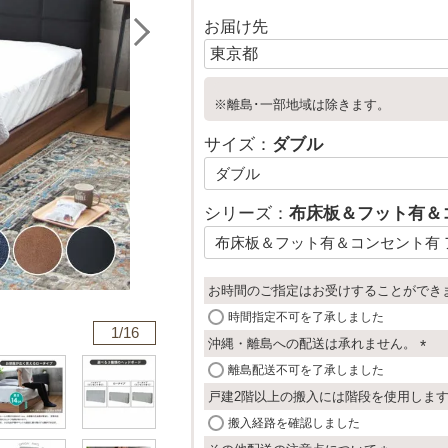
お届け先
※離島･一部地域は除きます。
サイズ：
ダブル
シリーズ：
布床板＆フット有＆
お時間のご指定はお受けすることができ
時間指定不可を了承しました
1/
16
沖縄・離島への配送は承れません。
(
離島配送不可を了承しました
必
戸建2階以上の搬入には階段を使用しま
須
搬入経路を確認しました
)