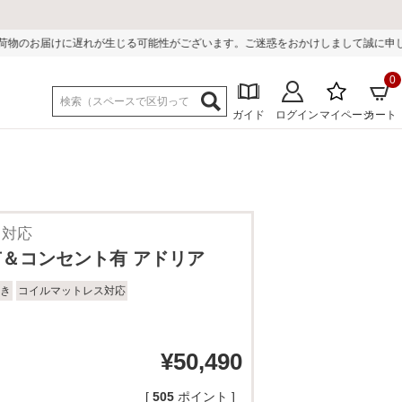
可能性がございます。ご迷惑をおかけしまして誠に申し訳ございません。
0
ガイド
ログイン
マイページ
カート
ス対応
有＆コンセント有 アドリア
き
コイルマットレス対応
¥
50,490
[
505
ポイント ]