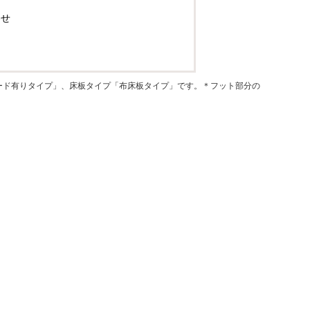
カートに入れる
わせ
ード有りタイプ」、床板タイプ「布床板タイプ」です。＊フット部分の