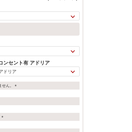
コンセント有 アドリア
ません。
(
2/
16
必
須
)
す
(
必