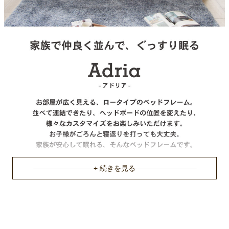
ハイタイプ（コンセント無）
床板
布床板
機能
フットボード有り
注意事項
フットボードは固定。左右へ取り付け変更不可。
耐荷重
約100Kg
梱包サイズ
約102x86x18/201x16x12/102x62x18/99x96x10(cm)
原産国
不要家具のお引き取りに関して
中国