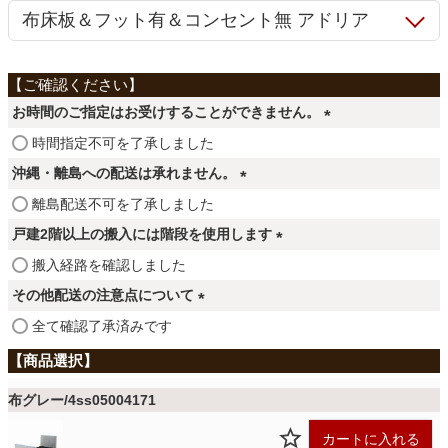
ファブリック
カーテン
お時間のご指定はお受けすることができません。
(
時間指定不可を了承しました
ラグ
必
沖縄・離島への配送は承れません。
須
(
離島配送不可を了承しました
)
マット
必
戸建2階以上の搬入には階段を使用します
須
(
搬入経路を確認しました
)
収納用品
必
その他配送の注意点について
須
(
全て確認了承済みです
)
必
生活用品
須
)
布グレー/4ss05004171
キッチン用品
カートに入れる