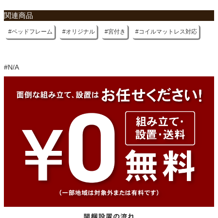
ご使用に関して
関連商品
厚さ15cm以上のマットレスもしくはスプリングの入ったマット
レスをご使用ください
ベッドフレーム
オリジナル
宮付き
コイルマットレス対応
#N/A