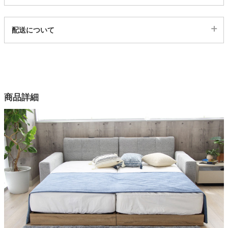
代表sku
配送について
4ss05004171
配送について
サイズ
幅99×奥行229×高さ81×床面高14(cm)
カラー
商品詳細
4色
張地
ファブリック（ポリエステル100%）、ブラックのみPVC
詰物
ウレタンフォーム
フレーム、棚部
プリント粧繊維板
ヘッドボード