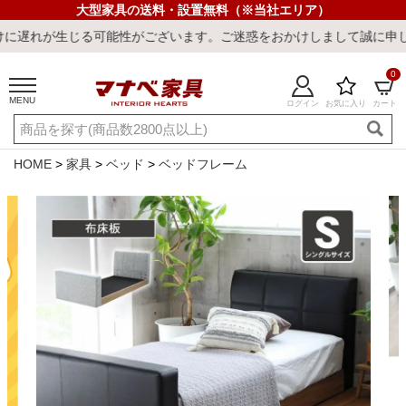
大型家具の送料・設置無料（※当社エリア）
能性がございます。ご迷惑をおかけしまして誠に申し訳ございません。
0
MENU
ログイン
お気に入り
カート
ご利用ガイド
新規会員登録
店舗一覧
閲覧履歴
HOME
家具
ベッド
ベッドフレーム
よくある質問
キーワード・商品番号で探す
最短発送
冷感ラグ
冷感寝具
ワークデスク
ウィルトンラ