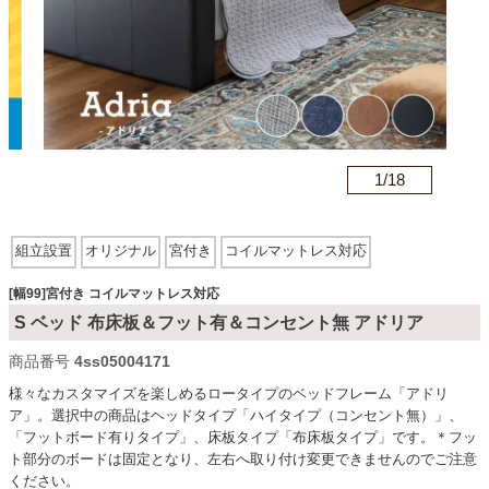
カテゴリから探す
ソファ
n
1/
18
テレビ台・リビング家具
組立設置
オリジナル
宮付き
コイルマットレス対応
ダイニングテーブル・セット
[幅99]宮付き コイルマットレス対応
S ベッド 布床板＆フット有＆コンセント無 アドリア
商品番号
4ss05004171
椅子・チェア
様々なカスタマイズを楽しめるロータイプのベッドフレーム「アドリ
ア」。選択中の商品はヘッドタイプ「ハイタイプ（コンセント無）」、
「フットボード有りタイプ」、床板タイプ「布床板タイプ」です。＊フッ
食器棚・キッチン収納
ト部分のボードは固定となり、左右へ取り付け変更できませんのでご注意
ください。