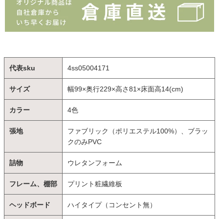
代表sku
4ss05004171
サイズ
幅99×奥行229×高さ81×床面高14(cm)
カラー
4色
張地
ファブリック（ポリエステル100%）、ブラッ
クのみPVC
詰物
ウレタンフォーム
フレーム、棚部
プリント粧繊維板
ヘッドボード
ハイタイプ（コンセント無）