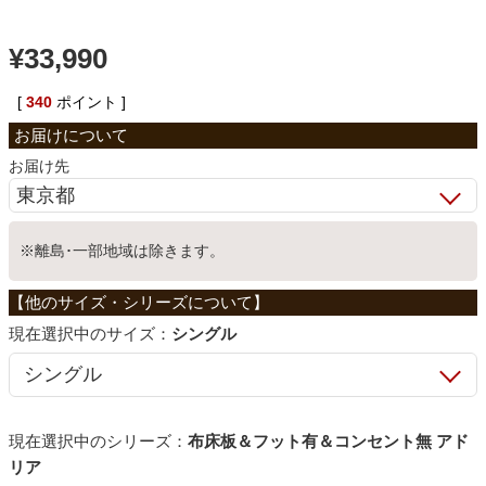
ベッド
¥
33,990
[
340
ポイント ]
収納家具
お届け先
学習机
※離島･一部地域は除きます。
ホームオフィス
サイズ：
シングル
こたつ
寝具
シリーズ：
布床板＆フット有＆コンセント無 アド
リア