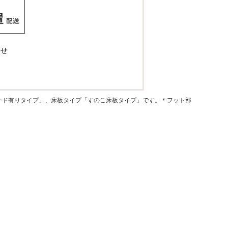
入荷予定確認
わせ
ード有りタイプ」、床板タイプ「すのこ床板タイプ」です。＊フット部