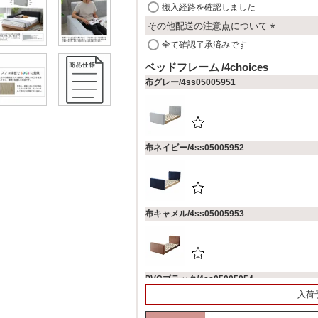
搬入経路を確認しました
)
その他配送の注意点について
(
全て確認了承済みです
必
ベッドフレーム
4choices
須
布グレー/4ss05005951
)
布ネイビー/4ss05005952
布キャメル/4ss05005953
PVCブラック/4ss05005954
入荷