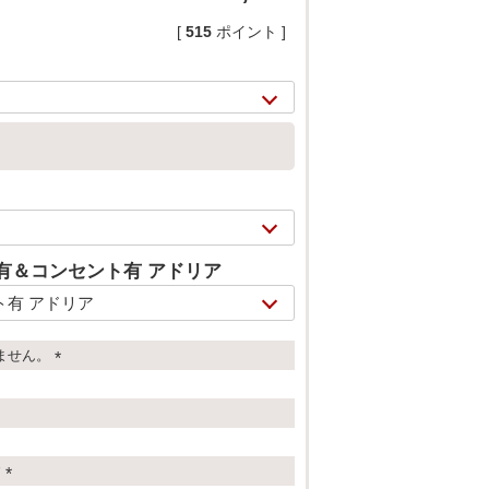
[
515
ポイント ]
有＆コンセント有 アドリア
ません。
2/
17
(
必
須
)
す