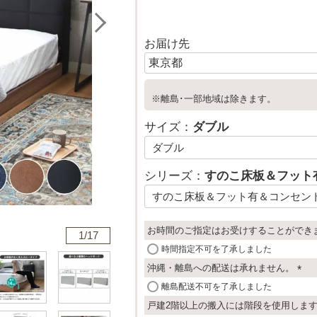
お届け先
※離島･一部地域は除きます。
サイズ：
ダブル
シリーズ：
すのこ床板＆フット
お時間のご指定はお受けすることができ
1/
17
時間指定不可を了承しました
沖縄・離島への配送は承れません。
(
離島配送不可を了承しました
必
戸建2階以上の搬入には階段を使用しま
須