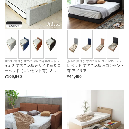
ベッド
収納家具
学習机
[幅230]宮付き すのこ床板 コイルマットレス
[幅141]宮付き すのこ床板 コイルマットレス
対応
Sｘ２ すのこ床板＆サイド有＆ロ
対応
D ベッド すのこ床板＆コンセント
ホームオフィス
ーヘッド（コンセント有）＆マッ
有 アドリア
トレス付 アドリア
¥
109,960
¥
44,490
こたつ
寝具