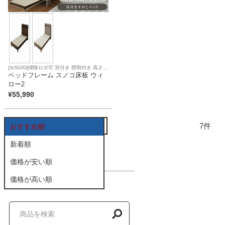
家電・照明器具
インテリア雑貨
[S/SD/D]掃除ロボ可 宮付き 照明付き 高さ調
節可能 すのこ床板 コイルマットレス対応
ベッドフレーム スノコ床板 ウィ
ロー2
ガーデン
¥
55,990
7
おすすめ順
タワー
新着順
価格が安い順
価格が高い順
商品を探す