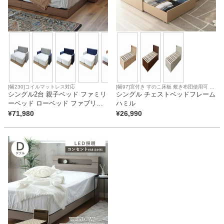
ファブリック
カーテン
ラグ
[幅230]コイルマットレス対応
[幅97]宮付き すのこ床板 敷き布団使用可 コ
シングル2台 親子ベッド ファミリ
イルマットレス対応
シングル チェストベッドフレーム
ーベッド ローベッド ファブリッ
ハミル
マット
ク キングサイズ コンセント付き
¥
71,980
¥
26,990
布床板 アドリア (シングル×2 サイ
ドヘッド×2)
収納用品
生活用品
キッチン用品