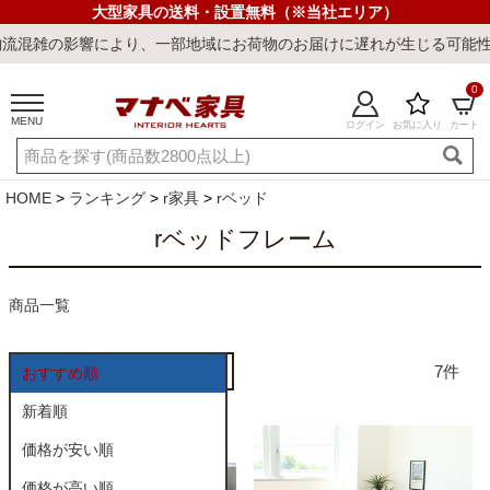
大型家具の送料・設置無料（※当社エリア）
雑の影響により、一部地域にお荷物のお届けに遅れが生じる可能性がご
0
MENU
ログイン
お気に入り
カート
ご利用ガイド
新規会員登録
店舗一覧
閲覧履歴
HOME
ランキング
r家具
rベッド
よくある質問
rベッドフレーム
キーワード・商品番号で探す
商品一覧
7
おすすめ順
新着順
価格が安い順
最短発送
冷感ラグ
冷感寝具
ワークデスク
ウィルトンラ
価格が高い順