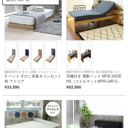
カテゴリから探す
ソファ
テレビ台・リビング家具
[幅99]宮付き すのこ床板 コイルマットレス
[幅97]宮付き 照明付き 高さ調節可能 コイル
対応
S ベッド すのこ床板＆コンセント
マットレス対応 ポケットコイル 圧縮梱包
宮棚付き 電動ベッド MFB-1602E
ダイニングテーブル・セット
有 アドリア
HS（コイルマットMPR-14R-S）
¥
33,990
¥
83,990
椅子・チェア
食器棚・キッチン収納