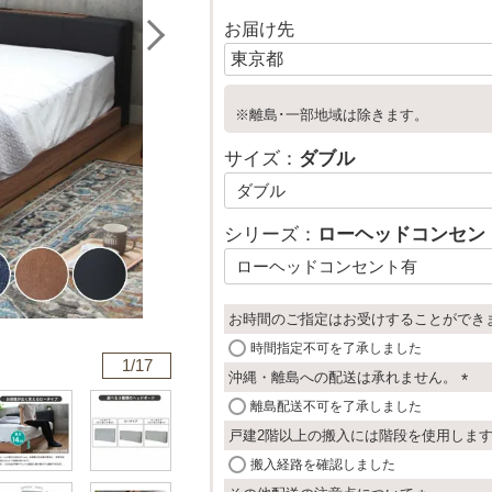
お届け先
※離島･一部地域は除きます。
サイズ：
ダブル
シリーズ：
ローヘッドコンセン
お時間のご指定はお受けすることができ
時間指定不可を了承しました
1/
17
沖縄・離島への配送は承れません。
(
離島配送不可を了承しました
必
戸建2階以上の搬入には階段を使用しま
須
搬入経路を確認しました
)