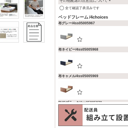
その他配送の注意点について
(
全て確認了承済みです
必
ベッドフレーム
4choices
須
布グレー/4ss05005967
)
布ネイビー/4ss05005968
布キャメル/4ss05005969
PVCブラック/4ss05005970