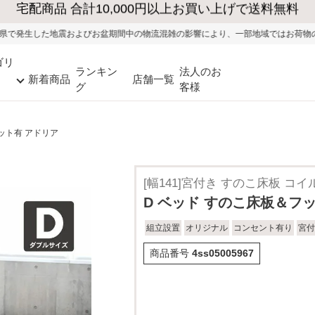
大型家具の送料・設置無料（※当社エリア）
盆期間中の物流混雑の影響により、一部地域ではお荷物のお届けに遅れが生じる可
ゴリ
ランキン
法人のお
新着商品
店舗一覧
グ
客様
ット有 アドリア
[幅141]宮付き すのこ床板 コ
D ベッド すのこ床板＆フ
組立設置
オリジナル
コンセント有り
宮付
商品番号
4ss05005967