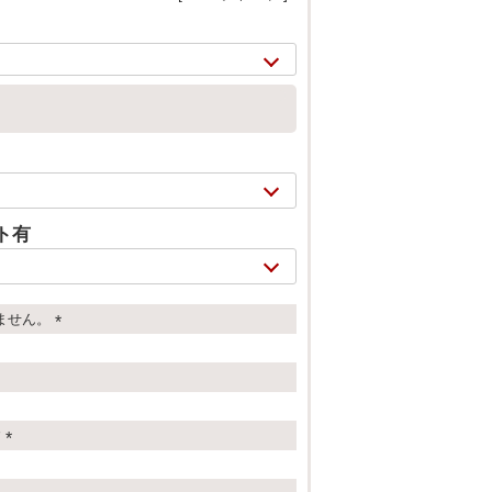
ト有
ません。
(
2/
17
必
須
)
す
(
必